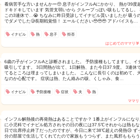
看病苦手な方いませんかー🥺 息子がインフルAにかかり、 熱が39度
ドキドキしています 気管支弱いから クループっぽい咳もしてるし。 
この3連休で…😭 ちなみに昨日受診してイナビル貰いましたが 吸う
でダメでした🥲長期戦覚悟！ エールください🥹🥹🥹 アドバイスも…
イナビル
熱
息子
拒否
はじめてのママリ🔰
6歳の子がインフルAと診断されました。 予防接種もしてますし、イ
吸引してます。 3日間熱が出て、1日解熱、また今日37.9度。 3連休
てるところは埋まってしまいました。 こんなに長引くのは初めて、
なのか心配です。 症状は熱、たん絡みの咳、くしゃみ、食…
イナビル
予防接種
症状
夫
熱
ママリ
インフル解熱後の再発熱はあることですか？ 1番上がインフルになり
に小児科でイナビル処方されその日の夜には37.5℃それからは熱も
日で出席停止終了だったのですが、今日に来て38℃超えの発熱😥 ず
分の部屋で生活してくれてたので家族もうつらず、また風邪ももらう