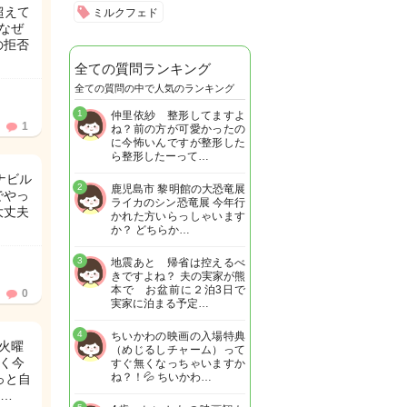
超えて
ミルクフェド
なぜ
の拒否
全ての質問ランキング
全ての質問の中で人気のランキング
1
仲里依紗 整形してますよ
1
ね？前の方が可愛かったの
に今怖いんですが整形した
ら整形したーって…
ナビル
2
鹿児島市 黎明館の大恐竜展
でやっ
ライカのシン恐竜展 今年行
大丈夫
かれた方いらっしゃいます
か？ どちらか…
3
地震あと 帰省は控えるべ
きですよね？ 夫の実家が熊
本で お盆前に２泊3日で
0
実家に泊まる予定…
4
ちいかわの映画の入場特典
火曜
（めじるしチャーム）って
なく今
すぐ無くなっちゃいますか
ね？！💦 ちいかわ…
っと自
…