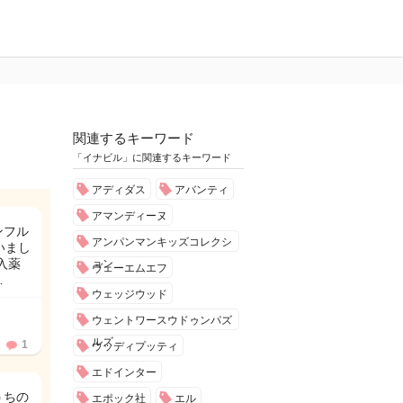
関連するキーワード
「イナビル」に関連するキーワード
アディダス
アバンティ
アマンディーヌ
ンフル
アンパンマンキッズコレクシ
いまし
入薬
ョン
ヴェーエムエフ
…
ウェッジウッド
ウェントワースウドゥンパズ
ルズ
1
ウッディプッティ
エドインター
うちの
エポック社
エル