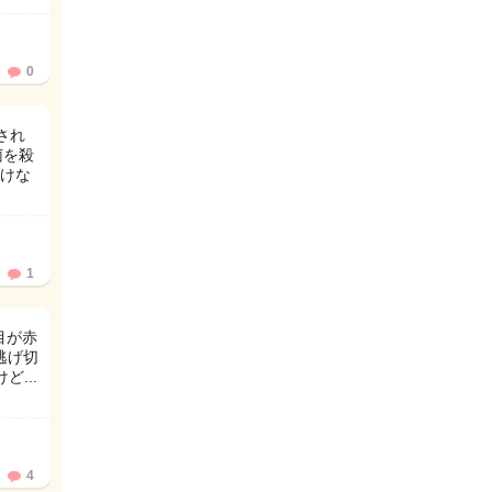
0
され
菌を殺
けな
1
目が赤
逃げ切
...
4