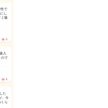
陰性で
Aにし
すぐ吸
0
吸入
くので
6
した
が、今
のくら