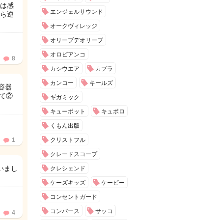
は感
エンジェルサウンド
ら逆
オークヴィレッジ
オリーブデオリーブ
オロビアンコ
8
カシウエア
カプラ
カンコー
キールズ
容器
て②
ギガミック
キューポット
キュボロ
くもん出版
1
クリストフル
クレードスコープ
いまし
クレシェンド
ケーズキッズ
ケーピー
コンセントガード
コンバース
サッコ
4