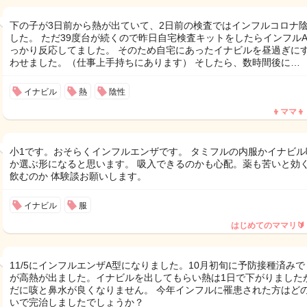
下の子が3日前から熱が出ていて、2日前の検査ではインフルコロナ
した。 ただ39度台が続くので昨日自宅検査キットをしたらインフル
っかり反応してました。 そのため自宅にあったイナビルを昼過ぎに
わせました。（仕事上手持ちにあります） そしたら、数時間後に…
イナビル
熱
陰性
👦ママ👦
小1です。おそらくインフルエンザです。 タミフルの内服かイナビル
か選ぶ形になると思います。 吸入できるのかも心配。薬も苦いと効
飲むのか 体験談お願いします。
イナビル
服
はじめてのママリ🔰
11/5にインフルエンザA型になりました。10月初旬に予防接種済みで
が高熱が出ました。イナビルを出してもらい熱は1日で下がりました
だに咳と鼻水が良くなりません。 今年インフルに罹患された方はど
いで完治しましたでしょうか？