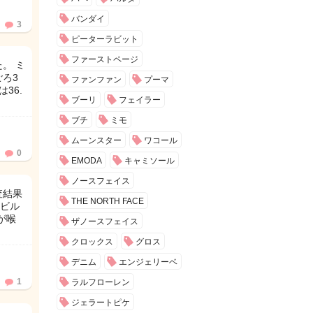
バンダイ
3
ピーターラビット
ファーストページ
。 ミ
ごろ3
ファンファン
プーマ
36.
ブーリ
フェイラー
ブチ
ミモ
ムーンスター
ワコール
0
EMODA
キャミソール
ノースフェイス
査結果
THE NORTH FACE
ビル
が喉
ザノースフェイス
クロックス
グロス
デニム
エンジェリーベ
1
ラルフローレン
ジェラートピケ