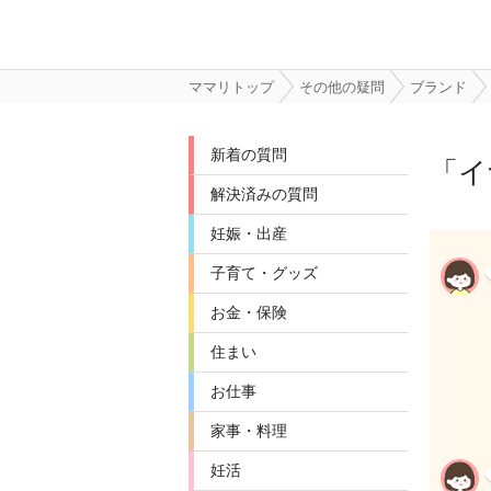
ママリトップ
その他の疑問
ブランド
新着の質問
「
イ
解決済みの質問
妊娠・出産
子育て・グッズ
お金・保険
住まい
お仕事
家事・料理
妊活