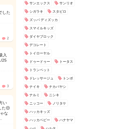
サンエックス
サンリオ
シガラキ
スタビロ
でした
ズッパ ディズッカ
スマイルキッズ
ダイヤブロック
2
デコレート
トイローヤル
ル吸入
/25
ドゥードゥー
トータス
トランペット
ドレッサージュ
トンボ
3
ナイキ
ナカバヤシ
ナルミ
ニシキ
方い
ニッコー
ノリタケ
た😔
ハッカキッズ
ゃな
…
ハッカベビー
ハナヤマ
ハペ
ハルタ