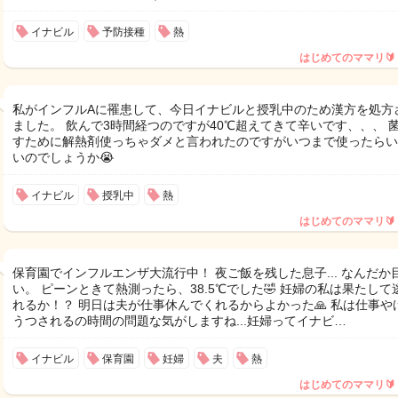
イナビル
予防接種
熱
はじめてのママリ🔰
私がインフルAに罹患して、今日イナビルと授乳中のため漢方を処方
ました。 飲んで3時間経つのですが40℃超えてきて辛いです、、、 
すために解熱剤使っちゃダメと言われたのですがいつまで使ったらい
いのでしょうか😭
イナビル
授乳中
熱
はじめてのママリ🔰
保育園でインフルエンザ大流行中！ 夜ご飯を残した息子... なんだか
い。 ピーンときて熱測ったら、38.5℃でした🤣 妊婦の私は果たして
れるか！？ 明日は夫が仕事休んでくれるからよかった🙏 私は仕事やけど
うつされるの時間の問題な気がしますね...妊婦ってイナビ…
イナビル
保育園
妊婦
夫
熱
はじめてのママリ🔰