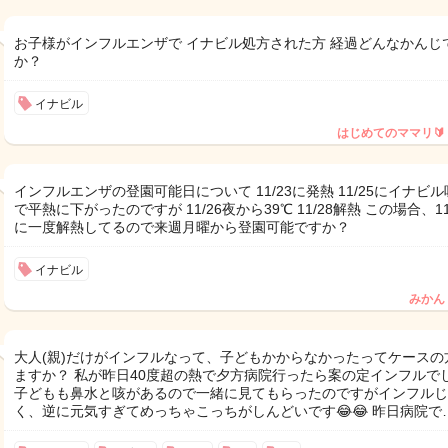
お子様がインフルエンザで イナビル処方された方 経過どんなかんじ
か？
イナビル
はじめてのママリ🔰
インフルエンザの登園可能日について 11/23に発熱 11/25にイナビ
で平熱に下がったのですが 11/26夜から39℃ 11/28解熱 この場合、11
に一度解熱してるので来週月曜から登園可能ですか？
イナビル
みかん
大人(親)だけがインフルなって、子どもかからなかったってケースの
ますか？ 私が昨日40度超の熱で夕方病院行ったら案の定インフルでし
子どもも鼻水と咳があるので一緒に見てもらったのですがインフルじ
く、逆に元気すぎてめっちゃこっちがしんどいです😂😂 昨日病院で