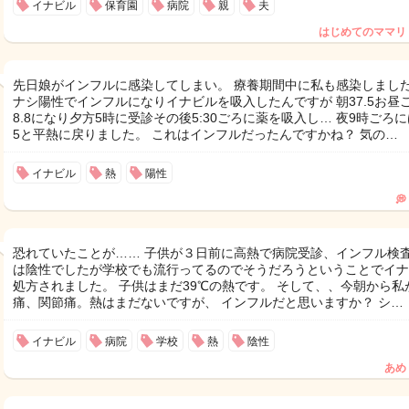
イナビル
保育園
病院
親
夫
はじめてのママリ
先日娘がインフルに感染してしまい。 療養期間中に私も感染しました
ナシ陽性でインフルになりイナビルを吸入したんですが 朝37.5お昼
8.8になり夕方5時に受診その後5:30ごろに薬を吸入し… 夜9時ごろには
5と平熱に戻りました。 これはインフルだったんですかね？ 気の…
イナビル
熱
陽性
💭
恐れていたことが…… 子供が３日前に高熱で病院受診、インフル検
は陰性でしたが学校でも流行ってるのでそうだろうということでイナ
処方されました。 子供はまだ39℃の熱です。 そして、、今朝から私
痛、関節痛。熱はまだないですが、 インフルだと思いますか？ シ…
イナビル
病院
学校
熱
陰性
あめ