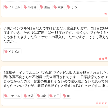
イナビル
小児科
生活
家族
うつ
🌸
子供がインフル5日目なんですけどまだ38度台あります。 2日目にMA
度までいき、その後は37度半ば〜38度台です。 長くないですか？も
らも疲れてきました💦 イナビルの吸入だったのですが、うまく吸え
たのか…
イナビル
ままり
4歳息子、インフルエンザの診断でイナビル吸入薬を処方されました。
閉+体調不良からの不機嫌で完全拒否されてます。 日曜診療でかかり
じゃなかったのと、普通の風邪じゃないので選択肢がないと思って何
えなかったのですが、病院で無理ですと伝えればよかったです… 服
イナビル
病院
4歳
息子
服
まままま