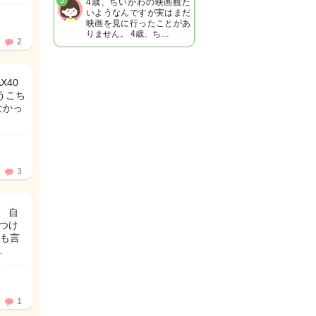
5
4歳、ちいかわの映画観た
いようなんですが実はまだ
映画を見に行ったことがあ
りません。 4歳、ち…
2
X40
うこち
なかっ
3
 自
つけ
も言
…
1