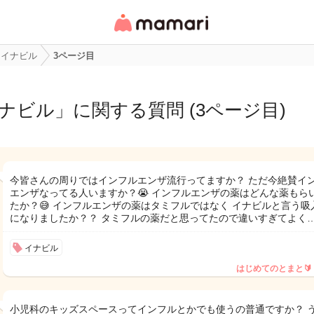
女性専用匿名QAアプ
リ・情報サイト
イナビル
3ページ目
ナビル
」に関する質問 (3ページ目)
今皆さんの周りではインフルエンザ流行ってますか？ ただ今絶賛イ
エンザなってる人いますか？😭 インフルエンザの薬はどんな薬もら
たか？😅 インフルエンザの薬はタミフルではなく イナビルと言う吸
になりましたか？？ タミフルの薬だと思ってたので違いすぎてよく
イナビル
はじめてのとまと🔰
小児科のキッズスペースってインフルとかでも使うの普通ですか？ 