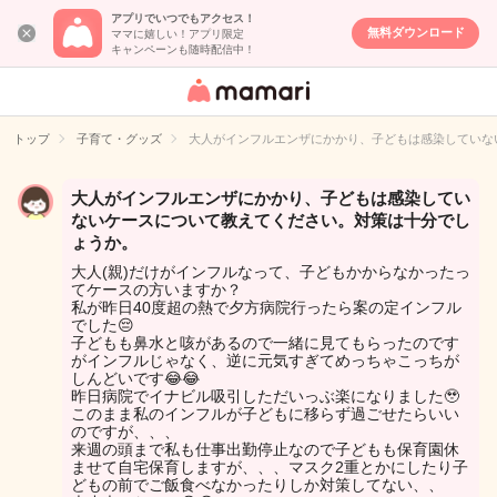
アプリでいつでもアクセス！
無料ダウンロード
ママに嬉しい！アプリ限定
キャンペーンも随時配信中！
女性専用匿名QA
アプリ・情報サ
トップ
子育て・グッズ
大人がインフルエンザにかかり、子どもは感染していな
イト
大人がインフルエンザにかかり、子どもは感染してい
ないケースについて教えてください。対策は十分でし
ょうか。
大人(親)だけがインフルなって、子どもかからなかったっ
てケースの方いますか？
私が昨日40度超の熱で夕方病院行ったら案の定インフル
でした😔
子どもも鼻水と咳があるので一緒に見てもらったのです
がインフルじゃなく、逆に元気すぎてめっちゃこっちが
しんどいです😂😂
昨日病院でイナビル吸引しただいっぶ楽になりました🥹
このまま私のインフルが子どもに移らず過ごせたらいい
のですが、、、
来週の頭まで私も仕事出勤停止なので子どもも保育園休
ませて自宅保育しますが、、、マスク2重とかにしたり子
どもの前でご飯食べなかったりしか対策してない、、