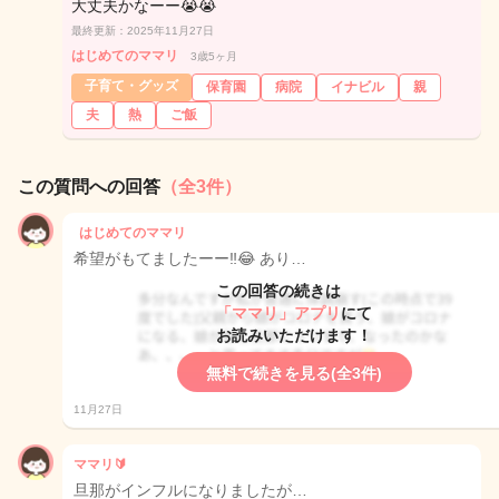
大丈夫かなーー😭😭
最終更新：2025年11月27日
はじめてのママリ
3歳5ヶ月
子育て・グッズ
保育園
病院
イナビル
親
夫
熱
ご飯
この質問への回答
（全3件）
はじめてのママリ
希望がもてましたーー‼️😂 あり…
この回答の続きは
「ママリ」アプリ
にて
お読みいただけます！
無料で続きを見る(全3件)
11月27日
ママリ🔰
旦那がインフルになりましたが…