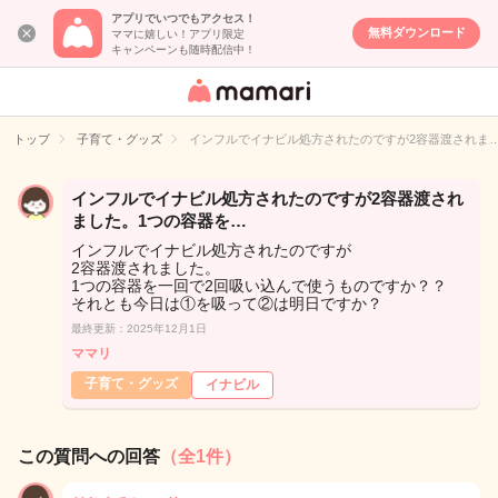
アプリでいつでもアクセス！
無料ダウンロード
ママに嬉しい！アプリ限定
キャンペーンも随時配信中！
女性専用匿名QA
アプリ・情報サ
トップ
子育て・グッズ
インフルでイナビル処方されたのですが2容器渡されま
イト
インフルでイナビル処方されたのですが2容器渡され
ました。1つの容器を…
インフルでイナビル処方されたのですが
2容器渡されました。
1つの容器を一回で2回吸い込んで使うものですか？？
それとも今日は①を吸って②は明日ですか？
最終更新：2025年12月1日
ママリ
子育て・グッズ
イナビル
この質問への回答
（全1件）