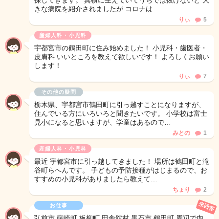
探してきます。 真横に生えていてうちでは抜けないと 大
きな病院を紹介されましたが コロナは…
りぃ
5
産婦人科・小児科
宇都宮市の鶴田町に住み始めました！ 小児科・歯医者・
皮膚科 いいところを教えて欲しいです！ よろしくお願い
します！
りぃ
7
その他の疑問
栃木県、宇都宮市鶴田町に引っ越すことになりますが、
住んでいる方にいろいろと聞きたいです。 小学校は富士
見小になると思いますが、学童はあるので…
みとの
1
産婦人科・小児科
最近 宇都宮市に引っ越してきました！ 場所は鶴田町と滝
谷町らへんです。 子どもの予防接種がはじまるので、お
すすめの小児科がありましたら教えて…
ちょり
2
未回答
お仕事
弘前市 藤崎町 板柳町 田舎館村 黒石市 鶴田町 周辺で内