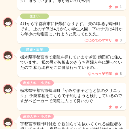
クに通っています。 家が近いので今回…
🐥
1
住まい
4月から宇都宮市に転勤になります。 夫の職場は鶴田町
です。 上の子供は4月から小学生入園、下の子供は4月か
ら年少の幼稚園にいれようと思ってた矢先…
はじめてのママリ
3
妊娠・出産
栃木県宇都宮市で産院を探しています👶🏻 鶴田町に住ん
でいます。 私の母が矢板市のきうち産婦人科に通ってい
たので 私も現在そこに健診行っているの…
なっっっ🔰初産
8
産婦人科・小児科
栃木県宇都宮市鶴田町『かみやま子どもと親のクリニッ
ク』 予防接種をこちらで予約しようと検討しているので
すがベビーカーで病院に入って良いので…
🐥
2
産婦人科・小児科
宇都宮市鶴田町付近で 親知らずを抜いてくれる歯医者を