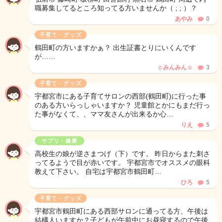
職募集してるところ知ってる方いませんか（ ; ; ）？
あやみ
0
子育て・グッズ
鶴田町の方いますかぁ？ 出生証書とりにいくんです
が……
☺︎︎みんみん‪‪☺︎‬
3
子育て・グッズ
宇都宮市にある子育てサロンの西部(鶴田町)に行った事
のある方いらっしゃいますか？ 児童館とかにもまだ行っ
た事がなくて、、ママ友さんが出来るか心…
りえ
5
サプリ・健康
高校生の娘が逆さまつげ（下）です。 昨日からまた刺さ
ってるようで目が赤いです。 宇都宮市でオススメの眼科
教えて下さい。 自宅は宇都宮市鶴田町…
ひろ
5
子育て・グッズ
宇都宮市鶴田町にある西部サロンに通ってる方、午後は
結構人いますか？子どもが午前中にお昼寝するので午後