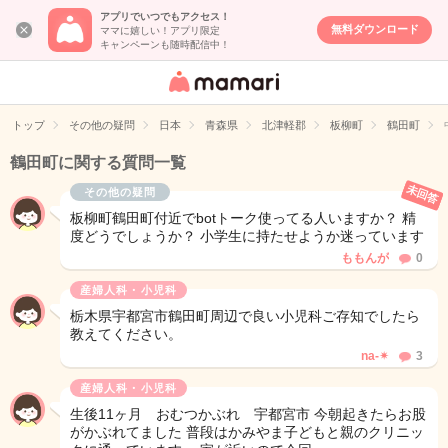
アプリでいつでもアクセス！
無料ダウンロード
ママに嬉しい！アプリ限定
キャンペーンも随時配信中！
女性専用匿名QA
アプリ・情報サ
トップ
その他の疑問
日本
青森県
北津軽郡
板柳町
鶴田町
イト
鶴田町に関する質問一覧
未回答
その他の疑問
板柳町鶴田町付近でbotトーク使ってる人いますか？ 精
度どうでしょうか？ 小学生に持たせようか迷っています
ももんが
0
産婦人科・小児科
栃木県宇都宮市鶴田町周辺で良い小児科ご存知でしたら
教えてください。
na-✴︎
3
産婦人科・小児科
生後11ヶ月 おむつかぶれ 宇都宮市 今朝起きたらお股
がかぶれてました 普段はかみやま子どもと親のクリニッ