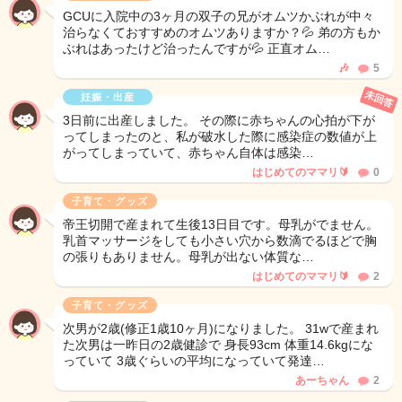
GCUに入院中の3ヶ月の双子の兄がオムツかぶれが中々
治らなくておすすめのオムツありますか？💦 弟の方もか
ぶれはあったけど治ったんですが💦 正直オム…
🎶
5
未回答
妊娠・出産
3日前に出産しました。 その際に赤ちゃんの心拍が下が
ってしまったのと、私が破水した際に感染症の数値が上
がってしまっていて、赤ちゃん自体は感染…
はじめてのママリ🔰
0
子育て・グッズ
帝王切開で産まれて生後13日目です。母乳がでません。
乳首マッサージをしても小さい穴から数滴でるほどで胸
の張りもありません。母乳が出ない体質な…
はじめてのママリ🔰
2
子育て・グッズ
次男が2歳(修正1歳10ヶ月)になりました。 31wで産まれ
た次男は一昨日の2歳健診で 身長93cm 体重14.6kgにな
っていて 3歳ぐらいの平均になっていて発達…
あーちゃん
2