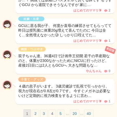
か…？ 病院では肌着にバスタオルでおくるみです もうす
ぐGCU から退院できそうなんですが 家に…
はじめてのママリ🔰
2
妊娠・出産
GCUに居る我が子、 何度か直母の練習させてもらってて
昨日は授乳後に体重20g増えて喜んでたのに 今日は全
く…全然増えなかった🥲 しっかり口咥えてた…
はじめてのママリ🔰
1
未回答
雑談・つぶやき
双子ちゃん達、36週4日で計画帝王切開 若干の早産期な
のと、体重が2300なかったためにNICUに行ったけど、
産後2日目には2人ともGCUへ 大きな問題もな…
やんちゃん
0
子育て・グッズ
４歳の息子がいます。 3歳児健診で乱視で引っかかり、
視力が現在右が0.8左が0.7です。 今すぐメガネは必要な
いけど定期的に視力検査をするように言わ…
はじめてのママリ🔰
1
1
2
3
4
5
…
20
…
40