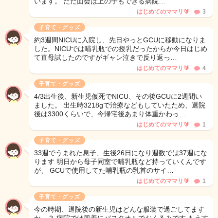
います。 ただ面会は上の子もできる病院…
はじめてのママリ🔰
3
子育て・グッズ
約3週間NICUに入院し、先日やっとGCUに移動になりま
した。NICUでは哺乳瓶での授乳だったからか今日はじめ
て直母試したのですがギャン泣きで反り返っ…
はじめてのママリ🔰
4
子育て・グッズ
4/3出生後、新生児仮死でNICU、その後GCUに2週間い
ました。 出生時3218gで治療などもしていたため、退院
後は3300くらいで、今帰宅後あまり体重かわっ…
はじめてのママリ🔰
1
子育て・グッズ
33週でうまれた息子、生後26日になり週数では37週にな
ります 明日から母子同室で哺乳瓶など持っていくんです
が、 GCUで使用してた哺乳瓶の乳首のサイ…
はじめてのママリ🔰
1
子育て・グッズ
今の時期、退院後の新生児はどんな服装で過ごしてます