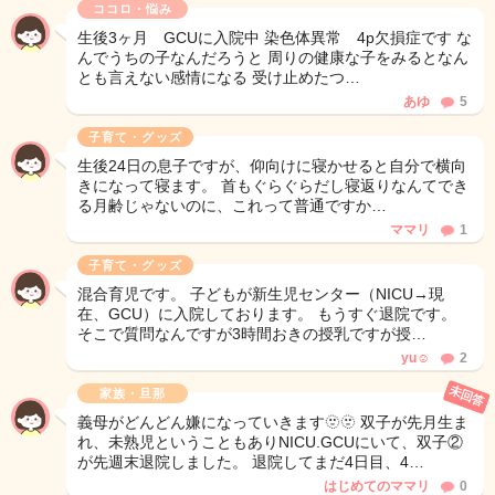
ココロ・悩み
生後3ヶ月 GCUに入院中 染色体異常 4p欠損症です な
んでうちの子なんだろうと 周りの健康な子をみるとなん
とも言えない感情になる 受け止めたつ…
あゆ
5
子育て・グッズ
生後24日の息子ですが、仰向けに寝かせると自分で横向
きになって寝ます。 首もぐらぐらだし寝返りなんてでき
る月齢じゃないのに、これって普通ですか…
ママリ
1
子育て・グッズ
混合育児です。 子どもが新生児センター（NICU→現
在、GCU）に入院しております。 もうすぐ退院です。
そこで質問なんですが3時間おきの授乳ですが授…
yu☺︎
2
未回答
家族・旦那
義母がどんどん嫌になっていきます🫥🫥 双子が先月生ま
れ、未熟児ということもありNICU.GCUにいて、双子②
が先週末退院しました。 退院してまだ4日目、4…
はじめてのママリ
0