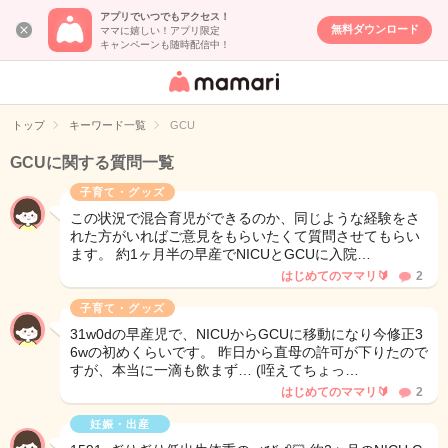
アプリでいつでもアクセス！
無料ダウンロード
ママに嬉しい！アプリ限定
キャンペーンも随時配信中！
女性専用匿名QA
アプリ・情報サ
トップ
キーワード一覧
GCU
イト
GCUに関する質問一覧
子育て・グッズ
この状況で混合育児ができるのか、同じような経験をさ
れた方がいればご意見をもらいたくて質問させてもらい
ます。 約1ヶ月半の早産でNICUとGCUに入院…
はじめてのママリ🔰
2
子育て・グッズ
31w0dの早産児で、NICUからGCUに移動になり今修正3
6wの初めくらいです。 昨日から直母の許可が下りたので
すが、本当に一滴も飲まず… (咥えてちょっ…
はじめてのママリ🔰
2
妊娠・出産