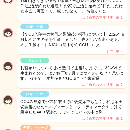
1591gぎりぎり低出生体重のべび👶🏻 約2ヶ月のNICU.G
CU生活が終わり退院！ お家で生活し始めて5日たったけ
ど本当に可愛くて、癒しだなぁ…。 お腹すいた…
はじめてのママリ🔰
1
妊娠・出産
【NICU入院中の搾乳と退院後の授乳について】 2026年6
月初めに男の子を出産しました。先天性心疾患があるた
め、生後すぐにNICU（途中からGCU）に入…
すー
3
お出かけ
お宮参りについて あと数日で生後1ヶ月です。36w6dで
生まれたので、まだ修正0ヶ月？になるのかな？と思いま
す。 双子で、片方がまだGCUにいて来週退…
はじめてのママリ🔰
2
妊娠・出産
GCUの帰路でバスに乗り特に優先席でもなく、私も帝王
切開後のためヘルプマークとマタニティマークをつけて
乗車した🚌 ３駅あたりですでにバスの中は満…
はじめてのママリ🔰
1
子育て・グッズ