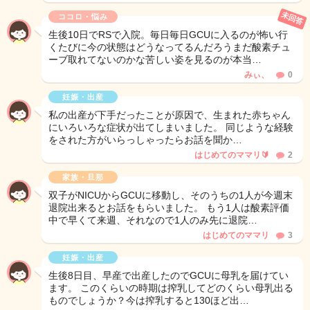
未回答
ココロ・悩み
生後10日でRSで入院。毎日毎日GCUに入るのが怖い行
くたびに今の状態はどうなってるんだろうまだ酸素チュ
ーブ取れてないのかな苦しい姿を見るのが本当…
みぃ、
0
妊娠・出産
私の出産が下手だったことが原因で、生まれた赤ちゃん
にいろいろな症状が出てしまいました。 同じような経験
をされた方がいらっしゃったらお話を聞か…
はじめてのママリ🔰
2
家族・旦那
双子がNICUからGCUに移動し、そのうちの1人が今週末
退院出来るとお話をもらいました。 もう1人は酸素評価
中で早くて来週、それなので1人のみ先に退院…
はじめてのママリ
3
妊娠・出産
生後8日目、早産で出産したのでGCUに母乳を届けてい
ます。 このくらいの時期は搾乳してどのくらい母乳出る
ものでしょうか？今は搾乳すると130ほど出…