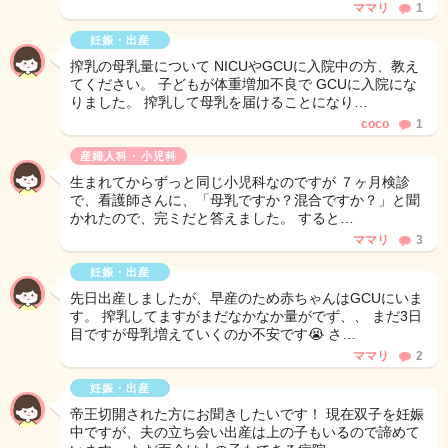
ママリ
1
妊娠・出産
搾乳の母乳量について NICUやGCUに入院中の方、教え
てください。 子どもが体重増加不良で GCUに入院にな
りました。 搾乳して母乳を届けることになり…
coco
1
産婦人科・小児科
生まれてからずっと同じ小児科なのですが ７ヶ月検診
で、看護師さんに、「母乳ですか？混合ですか？」と聞
かれたので、完ミだと答えました。 すると…
ママリ
3
妊娠・出産
先日出産しましたが、早産のため赤ちゃんはGCUにいま
す。 搾乳してますがまだなかなか量がでず、、 まだ3日
目ですが母乳増えていくのか不安です😭 さ…
ママリ
2
妊娠・出産
帝王切開された方にお聞きしたいです！ 現在双子を妊娠
中ですが、夫の立ち会い出産は上の子もいるので諦めて