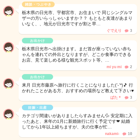
雑談・つぶやき
栃木県の日光市、宇都宮市、お住まいで 同じシングルマ
ザーの方いらっしゃいますか？？ もともと友達があまり
いなく、、地元が日光市ですが割と早…
ぐでえり
3
お出かけ
栃木県日光市へ出掛けます。まだ首が座っていない赤ち
ゃんを連れての外出となりますが、どこか食事のできる
お店、見て楽しめる様な観光スポット等、…
mi yu mi
2
お出かけ
来月 日光市藤原へ旅行に行くことになりました(’-’*)🎵 行
かれたことがある方、おすすめの場所など教えて下さい♥
ぱた＊
3
妊娠・出産
カテゴリ間違いがありましたらすみません💦 安定期に入
ったあと、来年の1月に新婚旅行に行く予定です❤ 結婚
してから1年以上経ちますが、夫の仕事が忙…
nakami-
10