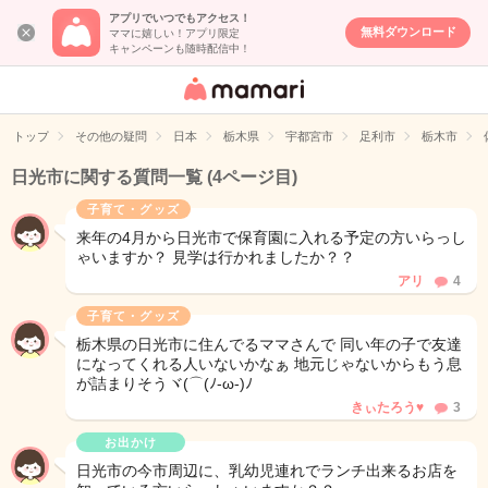
アプリでいつでもアクセス！
無料ダウンロード
ママに嬉しい！アプリ限定
キャンペーンも随時配信中！
女性専用匿名QA
アプリ・情報サ
トップ
その他の疑問
日本
栃木県
宇都宮市
足利市
栃木市
イト
日光市に関する質問一覧
(4ページ目)
子育て・グッズ
来年の4月から日光市で保育園に入れる予定の方いらっし
ゃいますか？ 見学は行かれましたか？？
アリ
4
子育て・グッズ
栃木県の日光市に住んでるママさんで 同い年の子で友達
になってくれる人いないかなぁ 地元じゃないからもう息
が詰まりそうヾ(⌒(ﾉ-ω-)ﾉ
きぃたろう♥
3
お出かけ
日光市の今市周辺に、乳幼児連れでランチ出来るお店を