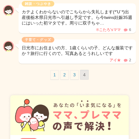
雑談・つぶやき
カテよくわからないのでこちらから失礼します(*'U`*)出
産後栃木県日光市へ引越し予定です。ら今twins妊娠35週
にはいった初マタです。周りに双子ちゃ…
®️こたろ'sママ
6
子育て・グッズ
日光市にお住まいの方、1歳くらいの子、どんな服装です
か？旅行に行くので。写真あるとうれしいです
アイ★
2
1
2
3
4