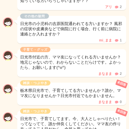
知っている方いらっしゃいますか？？
アリ
2
その他の疑問
日光市の小児科の吉原医院通われてる方いますか？ 風邪
の症状や皮膚炎などで病院に行く場合、行く前に病院に
連絡とか入れますか？
mi_まま
1
子育て・グッズ
日光市付近の方、ママ友になってくれる方いませんか？
地元じゃないので、わからないことだらけです。よかっ
たら、お願いします(^o^)
まなまま
2
未回答
雑談・つぶやき
栃木県日光市で、子育てしてる方いませんか？誰か、マ
マ友になりませんか？日光市付近でもかまいません。
まなまま
0
未回答
雑談・つぶやき
日光市で、子育てしてます。今、大人としゃべりたい！
ってなってて、誰か仲良くしてください。ママ友の作り