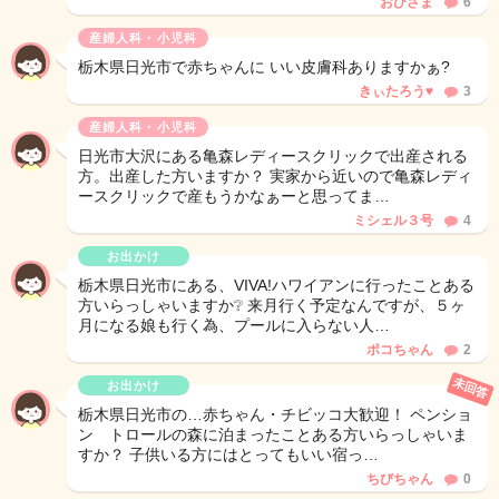
おひさま
6
産婦人科・小児科
栃木県日光市で赤ちゃんに いい皮膚科ありますかぁ?
きぃたろう♥
3
産婦人科・小児科
日光市大沢にある亀森レディースクリックで出産される
方。出産した方いますか？ 実家から近いので亀森レディ
ースクリックで産もうかなぁーと思ってま…
ミシェル３号
4
お出かけ
栃木県日光市にある、VIVA!ハワイアンに行ったことある
方いらっしゃいますか❔ 来月行く予定なんですが、５ヶ
月になる娘も行く為、プールに入らない人…
ポコちゃん
2
未回答
お出かけ
栃木県日光市の…赤ちゃん・チビッコ大歓迎！ ペンショ
ン トロールの森に泊まったことある方いらっしゃいま
すか？ 子供いる方にはとってもいい宿っ…
ちびちゃん
0