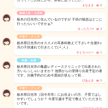
方って？二人目だから、余裕と思ってたけ…
まなまま
0
産婦人科・小児科
栃木の日光市に住んでいるのですが 子供の喘息はどこに
行ったらいいですかぁ?
きぃたろう♥
3
子育て・グッズ
栃木県日光市のオススメの耳鼻科教えて下さい‼︎ 生後9ヶ
月の子供連れて行きたくて( •́ .̫ •̀, )
すとろべりー
1
妊娠・出産
栃木県日光市の亀森レディースクリニックで出産された
方いらっしゃいますか？ 他県からの里帰り出産予定の者
です。分娩予約のため今度紹介状もって初…
びあんき
5
子育て・グッズ
栃木県日光市（旧今市市）にお住まいの方、子育てはし
やすいでしょうか？ 今度引越す予定で教えていただきた
いです。