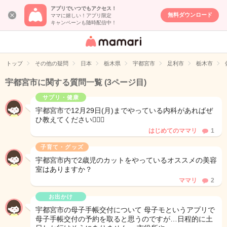
アプリでいつでもアクセス！
無料ダウンロード
ママに嬉しい！アプリ限定
キャンペーンも随時配信中！
女性専用匿名QA
アプリ・情報サ
トップ
その他の疑問
日本
栃木県
宇都宮市
足利市
栃木市
イト
宇都宮市に関する質問一覧
(3ページ目)
サプリ・健康
宇都宮市で12月29日(月)までやっている内科があればぜ
ひ教えてください🙇🏻‍♂️
はじめてのママリ
1
子育て・グッズ
宇都宮市内で2歳児のカットをやっているオススメの美容
室はありますか？
ママリ
2
お出かけ
宇都宮市の母子手帳交付について 母子モというアプリで
母子手帳交付の予約を取ると思うのですが…日程的に土