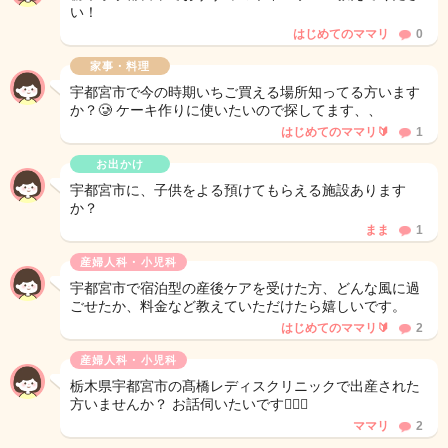
い！
はじめてのママリ
0
家事・料理
宇都宮市で今の時期いちご買える場所知ってる方います
か？🥲 ケーキ作りに使いたいので探してます、、
はじめてのママリ🔰
1
お出かけ
宇都宮市に、子供をよる預けてもらえる施設あります
か？
まま
1
産婦人科・小児科
宇都宮市で宿泊型の産後ケアを受けた方、どんな風に過
ごせたか、料金など教えていただけたら嬉しいです。
はじめてのママリ🔰
2
産婦人科・小児科
栃木県宇都宮市の髙橋レディスクリニックで出産された
方いませんか？ お話伺いたいです🙇🏻‍♂️
ママリ
2