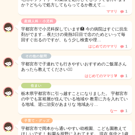
か？どちらで処方してもらってるか教えて…
ママリ
1
産婦人科・小児科
宇都宮市で小児科探しています🏥 今の病院はすぐに抗生
剤がでます... 夜だけの発熱3日目で念のためといって毎
回すぐ出るのですが、もう少し検査や理…
はじめてのママリ
1
その他の疑問
宇都宮市で子連れでも行きやすいおすすめのご飯屋さん
あったら教えてください🙇‍♀️
はじめてのママリ🔰
1
住まい
栃木県宇都宮市に引っ越すことになりました。 宇都宮市
の中でも富裕層が住んでいる地域や 教育に力を入れてい
る地域、逆に治安があまりな 地域あり…
なー
1
子育て・グッズ
宇都宮市で岡本から通いやすい幼稚園、こども園教えて
ほしいです！ 転園を視野に入れてます。 現在 年中と1歳