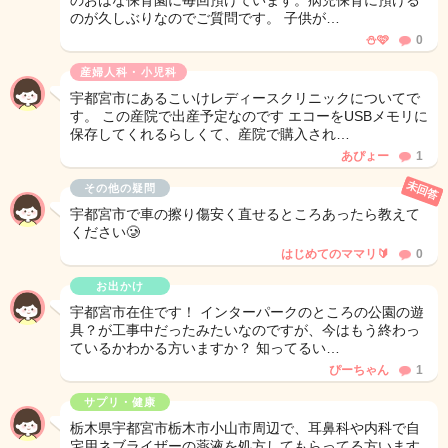
のおはな保育園に毎回預けています。病児保育に預ける
のが久しぶりなのでご質問です。 子供が…
‪⛄️‪🩷
0
産婦人科・小児科
宇都宮市にあるこいけレディースクリニックについてで
す。 この産院で出産予定なのです エコーをUSBメモリに
保存してくれるらしくて、産院で購入され…
あぴょー
1
未回答
その他の疑問
宇都宮市で車の擦り傷安く直せるところあったら教えて
ください🥲
はじめてのママリ🔰
0
お出かけ
宇都宮市在住です！ インターパークのところの公園の遊
具？が工事中だったみたいなのですが、今はもう終わっ
ているかわかる方いますか？ 知ってるい…
ぴーちゃん
1
サプリ・健康
栃木県宇都宮市栃木市小山市周辺で、耳鼻科や内科で自
宅用ネブライザーの薬液を処方してもらってる方います