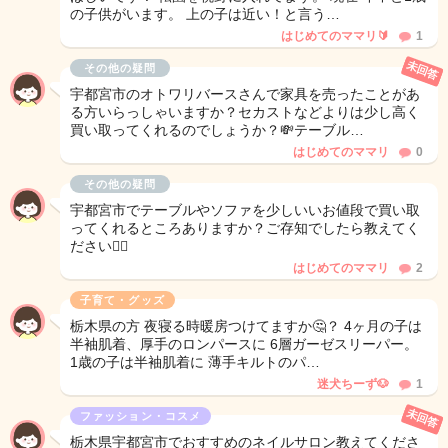
の子供がいます。 上の子は近い！と言う…
はじめてのママリ🔰
1
未回答
その他の疑問
宇都宮市のオトワリバースさんで家具を売ったことがあ
る方いらっしゃいますか？セカストなどよりは少し高く
買い取ってくれるのでしょうか？💸テーブル…
はじめてのママリ
0
その他の疑問
宇都宮市でテーブルやソファを少しいいお値段で買い取
ってくれるところありますか？ご存知でしたら教えてく
ださい🙇‍♀️
はじめてのママリ
2
子育て・グッズ
栃木県の方 夜寝る時暖房つけてますか🤔？ 4ヶ月の子は
半袖肌着、厚手のロンパースに 6層ガーゼスリーパー。
1歳の子は半袖肌着に 薄手キルトのパ…
迷犬ちーず🐶
1
未回答
ファッション・コスメ
栃木県宇都宮市でおすすめのネイルサロン教えてくださ