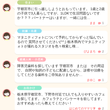
住まい
宇都宮市に引っ越ししようとおもっています。 1歳と2歳
の子供で3人暮らしですが、1LDKで生活問題ないです
か？？？ パートナーはいますが、一緒には住…
まま
1
妊娠・出産
マタニティフォトについて予約してからずっと悩んでい
るので 質問させてください(^^;) 栃木県内でマタニティフ
ォトが撮れるスタジオを色々検索し検…
ぴよまろ
2
産婦人科・小児科
障害児歯科を探しています 宇都宮市 または その周辺
で、 自閉や知的の子どもに配慮しながら、診察や治療を
してくださる歯科をご存知ありませんか…
まゆこ
1
お出かけ
栃木県宇都宮市、下野市付近で1人でも入りやすいカフェ
を探してます。 カフェラテとパンケーキを欲してます。
おすすめあったら教えてください！
はじめてのママリ🔰
2