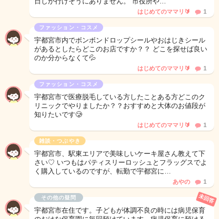
日しか行けそうにありません。 市役所や…
はじめてのママリ🔰
1
ファッション・コスメ
宇都宮市内でボンボンドロップシールやおはじきシール
があるとしたらどこのお店ですか？？ どこを探せば良い
のか分からなくて💦
はじめてのママリ🔰
1
ファッション・コスメ
宇都宮市で医療脱毛している方したことある方どこのク
リニックでやりましたか？？おすすめと大体のお値段が
知りたいです🥲
はじめてのママリ🔰
1
雑談・つぶやき
宇都宮市、駅東エリアで美味しいケーキ屋さん教えて下
さい♡ いつもはパティスリーロッシュとフラッグスでよ
く購入しているのですが、転勤で宇都宮に…
あやの
1
未回答
その他の疑問
宇都宮市在住です。子どもが体調不良の時には病児保育