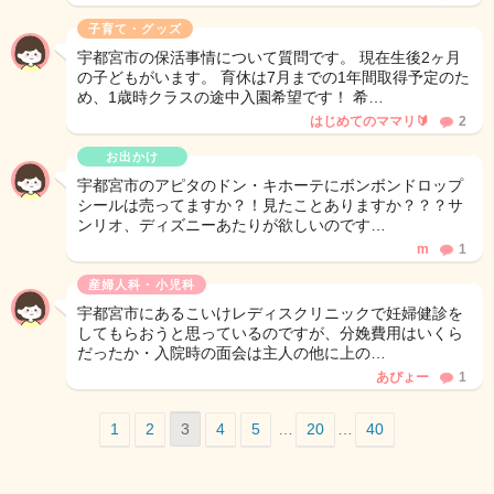
子育て・グッズ
宇都宮市の保活事情について質問です。 現在生後2ヶ月
の子どもがいます。 育休は7月までの1年間取得予定のた
め、1歳時クラスの途中入園希望です！ 希…
はじめてのママリ🔰
2
お出かけ
宇都宮市のアピタのドン・キホーテにボンボンドロップ
シールは売ってますか？！見たことありますか？？？サ
ンリオ、ディズニーあたりが欲しいのです…
m
1
産婦人科・小児科
宇都宮市にあるこいけレディスクリニックで妊婦健診を
してもらおうと思っているのですが、分娩費用はいくら
だったか・入院時の面会は主人の他に上の…
あぴょー
1
1
2
3
4
5
…
20
…
40