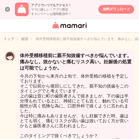
アプリでいつでもアクセス！
無料ダウンロード
ママに嬉しい！アプリ限定
キャンペーンも随時配信中！
女性専用匿名QA
アプリ・情報サ
トップ
妊活
体外受精移植前に親不知抜歯すべきか悩んでいます。痛みなし。抜
イト
体外受精移植前に親不知抜歯すべきか悩んでいます。
痛みなし。抜かないと痛むリスク高い。妊娠後の処置
は可能でしょうか。
今月の下旬から来月の上旬で、体外受精の移植を予定し
ております。
そこで以前から後回しにしてきた、親不知の抜歯をこの
タイミングでと考えています。
上の歯は昔に町の歯医者さんで抜きましが、下の歯は半
分埋もれている上に、神経にとても近く、触れている可
能性が高く危険な為に、口腔外科で抜くように言われま
した。
今は特に痛みもありませんが、もし妊娠できた時、歯は
とても弱く、痛むリスクが高い歯は抜いておく方が良い
かもと歯医者さんに言われました。
このタイミングで抜くべきでしょうか？