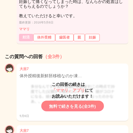
妊娠して痛くなってしまった時は、なんらかの処置はし
てもらえるのでしょうか？
教えていただけると幸いです。
最終更新：2016年5月6日
ママリ
妊活
体外受精
歯医者
親
妊娠
この質問への回答
（全3件）
大吉7
体外授精後新鮮胚移植なのか凍…
この回答の続きは
「ママリ」アプリ
にて
お読みいただけます！
無料で続きを見る(全3件)
5月6日
大吉7