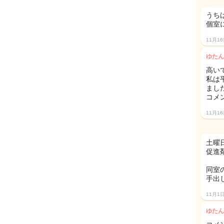
うち
個室
11月1
ゆたん
高いで
私は
まし
コメ
11月1
土曜日
促進
同室
手出し
11月1
ゆたん