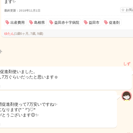
ます✨
お気
最終更新：2018年11月1日
出産費用
島根県
益田赤十字病院
益田市
促進剤
ゆたん
(1歳6ヶ月, 7歳, 9歳)
ト
しず
間促進剤使いました。
し7万ぐらいだったと思います☺️
日
間促進剤使って7万安いですね✨
なります(* ˘ ³˘)♡*
がとうございます😊✨
日