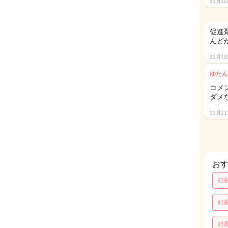
11月1
促進
んど
11月1
ゆたん
コメ
ダメな
11月1
お
妊
妊
妊