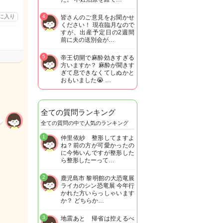
に入り
4
皆さんのご意見をお聞かせ
ください！ 現在臨月なので
すが、出産予定日の2週間
前に夫の送別会が…
5
帝王切開で麻酔効きすぎる
方いますか？ 麻酔が聞きす
ぎて息できなくてしぬかと
おもいました😭 …
全ての質問ランキング
全ての質問の中で人気のランキング
1
仲里依紗 整形してますよ
ね？前の方が可愛かったの
に今怖いんですが整形した
ら整形したーって…
2
鹿児島市 黎明館の大恐竜展
ライカのシン恐竜展 今年行
かれた方いらっしゃいます
か？ どちらか…
3
地震あと 帰省は控えるべ