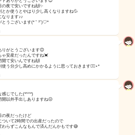
ントありがとうございます😊
日の夜で安いですね🙌✨
剤とか使うとやはり少し高くなりますね💦
になります♪♪
とうございます(* ˘ ³˘)♡*
日
ありがとうございます😊
ちゃ安産だったんですね💓
切開て安いんですね🙌
使う分少し高めにかかるように思っておきます◡̈⃝︎⋆︎*
日
感じでした(*^^*)
切開以外手出しありますね😖
日の夜だったけど
について2時間での出産だったので
変わらずこんなもんで済んだんかもです😅