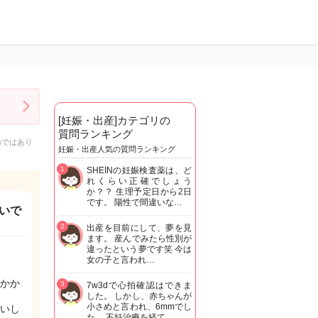
[妊娠・出産]カテゴリの
質問ランキング
のではあり
妊娠・出産人気の質問ランキング
1
SHEINの妊娠検査薬は、ど
れくらい正確でしょう
か？？ 生理予定日から2日
です。 陽性で間違いな…
いで
2
出産を目前にして、夢を見
ます。 産んでみたら性別が
違ったという夢です笑 今は
女の子と言われ…
かか
3
7w3dで心拍確認はできま
した。 しかし、赤ちゃんが
小さめと言われ、6mmでし
いし
た。 不妊治療を経て…