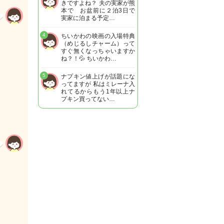
きですよね？ 夫の実家が熊
本で お盆前に２泊3日で
実家に泊まる予定…
4
ちいかわの映画の入場特典
（めじるしチャーム）って
すぐ無くなっちゃいますか
ね？！💦 ちいかわ…
5
ナプキン値上げが話題にな
ってますが 私はミレーナ入
れてるからもう1年以上ナ
プキン買ってない…