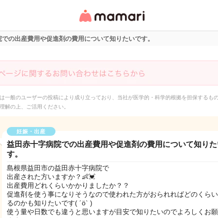
女性専用匿名QAアプ
リ・情報サイト
院での出産費用や促進剤の費用について知りたいです。
は一般のユーザーの投稿により成り立っており、当社が医学的・科学的根拠を担保するも
理解の上、ご活用ください。
妊娠・出産
益田赤十字病院での出産費用や促進剤の費用について知りた
す。
島根県益田市の益田赤十字病院で
出産された方いますか？👶💓
出産費用どれくらいかかりましたか？？
促進剤を使う事になりそうなので使われた方がおられればどのくらい
るのかも知りたいです( ´ö` )
使う量や日数でも違うと思いますが目安で知りたいのでよろしくお願