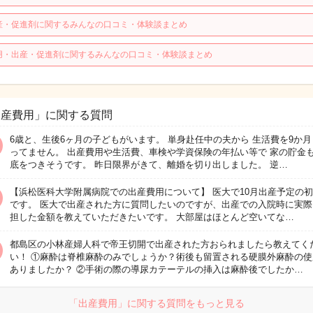
産・促進剤に関するみんなの口コミ・体験談まとめ
用・出産・促進剤に関するみんなの口コミ・体験談まとめ
出産費用」に関する質問
6歳と、生後6ヶ月の子どもがいます。 単身赴任中の夫から 生活費を9か月
ってません。 出産費用や生活費、車検や学資保険の年払い等で 家の貯金
底をつきそうです。 昨日限界がきて、離婚を切り出しました。 逆…
【浜松医科大学附属病院での出産費用について】 医大で10月出産予定の
です。 医大で出産された方に質問したいのですが、出産での入院時に実際
担した金額を教えていただきたいです。 大部屋はほとんど空いてな…
都島区の小林産婦人科で帝王切開で出産された方おられましたら教えてく
い！ ①麻酔は脊椎麻酔のみでしょうか？術後も留置される硬膜外麻酔の使
ありましたか？ ②手術の際の導尿カテーテルの挿入は麻酔後でしたか…
「出産費用」に関する質問をもっと見る