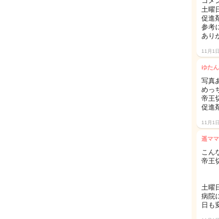
コメ
土曜
促進
参考
ありが
11月1
ゆたん
写真
めっ
帝王
促進剤
11月1
遥ママ
こんな
帝王
土曜
病院
日も