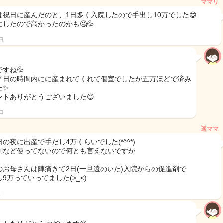
ママリ
は祝日に産んだのと、1日多く入院したので手出し10万でした😅
にしたので高かったのかも🤔💦
6日
すね💦
平日の時間内にに産まれてくれて個室でしたが五万ほどで済み
た✨
ントありがとうございました😊
6日
遥ママ
の夜に出産で手だし4万くらいでした(*^^*)
剤など使ってないので何とも言えないですが
のお母さんは陣痛きて2日(一旦遠のいた)入院からの促進剤で
9万っていってました(>_<)
日