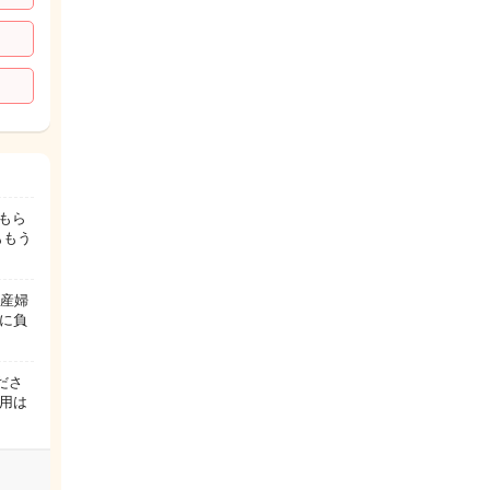
もら
ももう
初産婦
に負
ださ
用は