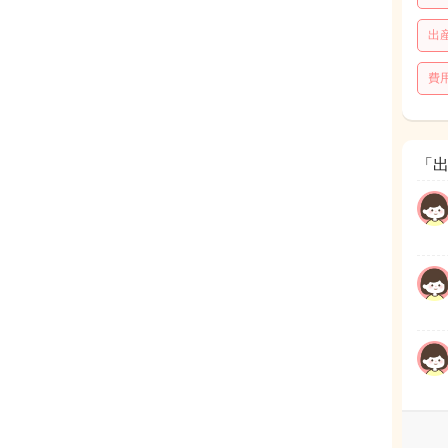
出
費
「