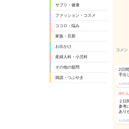
サプリ・健康
ファッション・コスメ
ココロ・悩み
家族・旦那
お出かけ
コメン
産婦人科・小児科
その他の疑問
2日
手出
雑談・つぶやき
11月3
ゆたん
２日
参考に
あり
11月3