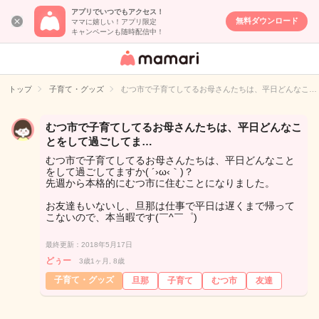
アプリでいつでもアクセス！
無料ダウンロード
ママに嬉しい！アプリ限定
キャンペーンも随時配信中！
女性専用匿名QA
アプリ・情報サ
トップ
子育て・グッズ
むつ市で子育てしてるお母さんたちは、平日どんなこ…
イト
むつ市で子育てしてるお母さんたちは、平日どんなこ
とをして過ごしてま…
むつ市で子育てしてるお母さんたちは、平日どんなこと
をして過ごしてますか( ´›ω‹｀)？
先週から本格的にむつ市に住むことになりました。
お友達もいないし、旦那は仕事で平日は遅くまで帰って
こないので、本当暇です(￣^￣゜)
最終更新：2018年5月17日
どぅー
3歳1ヶ月, 8歳
子育て・グッズ
旦那
子育て
むつ市
友達