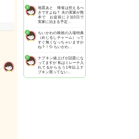
3
地震あと 帰省は控えるべ
きですよね？ 夫の実家が熊
本で お盆前に２泊3日で
実家に泊まる予定…
4
ちいかわの映画の入場特典
（めじるしチャーム）って
すぐ無くなっちゃいますか
ね？！💦 ちいかわ…
5
ナプキン値上げが話題にな
ってますが 私はミレーナ入
れてるからもう1年以上ナ
プキン買ってない…