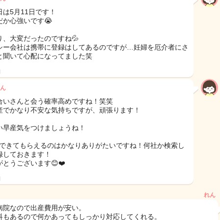
日は5月11日です！
だか心強いです😭
り、大変だったのですね💦
シー会社は携帯に登録はしてあるのですが…妊婦を厄介者にさ
と聞いて心配になってました笑
日
ん
合いさんと会う確率高めですね！笑笑
産でかなり不安な気持ちですが、頑張ります！
い早産気をつけましょうね！
6分できてもらえるのはかなりありがたいですね！何社か検索し
録しておきます！
がとうございます😊❤️
日
れん
病院なので出産費用が安い。
科もあるので何かあってもしっかり対応してくれる。