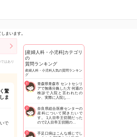
てしまいます。
[産婦人科・小児科]カテゴリ
の
のではあり
質問ランキング
産婦人科・小児科人気の質問ランキン
グ
1
青森県青森市 セントセシリ
アで無痛分娩した方 何週の
く驚
検診で入院と言われたの
しま
か、実際に入院し…
2
奈良県総合医療センターの
産科について聞きたいで
す。 1人目帝王切開だった
ので2人目帝王切開の…
いで
3
手足口病はこんな感じでし