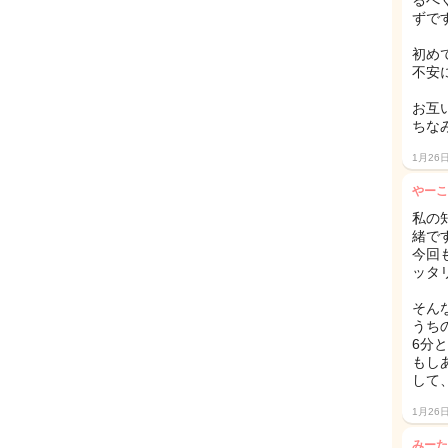
るべ
ずです
初め
不安に
お互
ちな
1月26
やーこ
私の
緒で
今回
ッタ
そん
うち
6分
もし
して
1月26
みーた