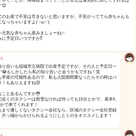
く早く…とか、陣痛始まってて…とか言えば優先的に回してくれるは
😊
てのお産で不安は尽きないと思いますが、不安がっててら赤ちゃんも
なっちゃいますよ(´･ω･`)
い元気な赤ちゃん産みましょーね✨
みに予定日いつですか⁇
日
ん
知り合いも稲城市立病院で出産予定ですが、その人と予定日一
す😂もしかしたら私の知り合いと会うかもですね！笑
も早産の可能性あるので、私も入院期間重なったらその時はバ
リ！もありえますね😍
なことあるんですか😳
の近くのタクシーは雨雪なければ待っても15分とかで、基本5.
とかで来てくれます！
あまり優しくないタクシー会社なら、区域のタクシー会社登録
、片っ端からかけられるようにしとくのをオススメします！
日
ん