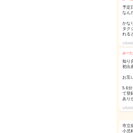
予定
なん
かな
タク
れる
1月26
みーた
知り
初出
お互
5.
て登
あり
1月26
市立
小児