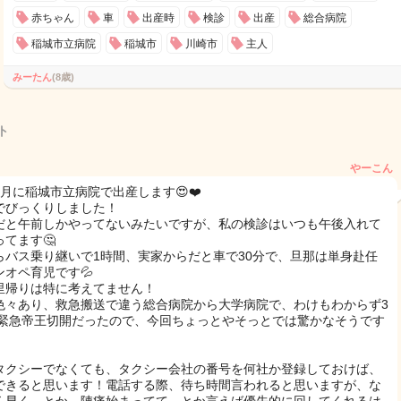
赤ちゃん
車
出産時
検診
出産
総合病院
稲城市立病院
稲城市
川崎市
主人
みーたん
(8歳)
ト
やーこん
5月に稲城市立病院で出産します😍❤️
でびっくりしました！
だと午前しかやってないみたいですが、私の検診はいつも午後入れて
ってます🤔
らバス乗り継いで1時間、実家からだと車で30分で、旦那は単身赴任
ンオペ育児です💦
里帰りは特に考えてません！
色々あり、救急搬送で違う総合病院から大学病院で、わけもわからず3
で緊急帝王切開だったので、今回ちょっとやそっとでは驚かなそうです
タクシーでなくても、タクシー会社の番号を何社か登録しておけば、
できると思います！電話する際、待ち時間言われると思いますが、な