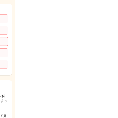
人科
決まっ
て痛