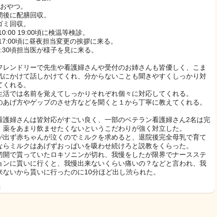
00おやつ。
間後に配膳回収。
0ゴミ回収。
0 10:00 19:00頃に検温等検診。
0 17:00頃に昼夜担当変更の挨拶に来る。
8:30頃担当医が様子を見に来る。
フレンドリーで先生や看護婦さんや受付のお姉さんも皆優しく、こま
気にかけて話しかけてくれ、分からないことも聞きやすくしっかり対
てくれる。
生活では名前を覚えてしっかりそれぞれ個々に対応してくれる。
のあげ方やゲップのさせ方などを聞くと１から丁寧に教えてくれる。
看護婦さんは皆対応がすごい良く、一部のベテラン看護婦さん2名は完
、薬をあまり飲ませたくないというこだわりが強く対立した。
が出ず赤ちゃんが泣くのでミルクを求めると、退院後完全母乳で育て
ならミルクはあげずおっぱいを吸わせ続けろと説教をくらった。
切開で貰っていたロキソニンが切れ、我慢をしたが限界でナースステ
ョンに貰いに行くと、我慢出来ないくらい痛いの？などと言われ、我
来ないから貰いに行ったのに10分ほど出し渋られた。
日