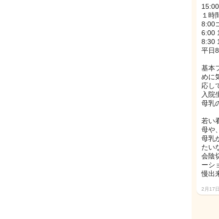
15:
１時
8:0
6:0
8:3
平日
基本
めに
応し
入院
母乳
若い
母や
母乳
たい
会陰
ーシ
慢出
2月17