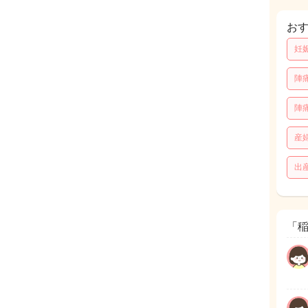
お
妊
陣
陣
産
出
「