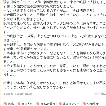
現在川崎市在住で、12月に切迫流産になり…東京の病院で入院しま
引越しを機に稲城市立病院に転院になりました。
一度、検診でもう伺ってはいるのですが…。（今は切迫早産）
総合病院ということ、平日の午前中しかやっていないこともあり待ち
がかなり長くて驚きました。
以前まで通ってた、産婦人科クリニックは待つときは待ちますがそこ
待ったことがなく、番号も配られていたので順番もわかりやすかった
す。
この病院では、34週以上または1800グラム以上ないと出産できない
れました。
また以前は、自宅から病院まで車で5分ほど。今は道の混み具合にも
すが車で30分程度かかります。
川崎市多摩区には陣痛タクシーなどもなく、主人も朝早くから遅くま
事をしていて何か急変しても側にいないこと、帰宅するにも1時間程
ること。
自分で運転することも考えましたが、急変している中運転できるわけ
い、もし事故にでもなったら周りにも赤ちゃんにも迷惑になると思い
ました。
出産まで本当に何があるかわからない、何かと毎日考えてしまい不安
ってしまいます💦💦心配しすぎですかね？
お気
最終更新：2018年1月26日
陣痛
産婦人科
妊娠34週目
陣痛タクシー
切迫早産