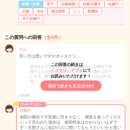
妊娠・出産
双子
妊娠後期
妊娠30週目
妊娠中
妊娠
先生
総合病院
うつ
看護師
双子妊娠中
この質問への回答
（全4件）
ツム
言い方は悪いですがボッタクリ…
この回答の続きは
「ママリ」アプリ
にて
お読みいただけます！
無料で続きを見る(全4件)
1月23日
ぴあぴ
病院の都合で大部屋に空きがなく、個室を使ってくださ
いって言われた場合は、個室料金はかからないはずで
す！旦那さんに会計の人に聞いてもらうといいかと思い