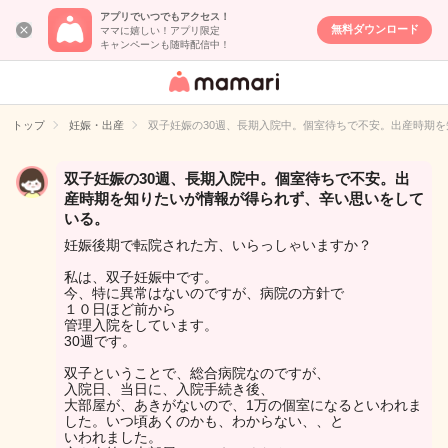
アプリでいつでもアクセス！
無料ダウンロード
ママに嬉しい！アプリ限定
キャンペーンも随時配信中！
女性専用匿名QA
アプリ・情報サ
トップ
妊娠・出産
双子妊娠の30週、長期入院中。個室待ちで不安。出産時期
イト
双子妊娠の30週、長期入院中。個室待ちで不安。出
産時期を知りたいが情報が得られず、辛い思いをして
いる。
妊娠後期で転院された方、いらっしゃいますか？
私は、双子妊娠中です。
今、特に異常はないのですが、病院の方針で
１０日ほど前から
管理入院をしています。
30週です。
双子ということで、総合病院なのですが、
入院日、当日に、入院手続き後、
大部屋が、あきがないので、1万の個室になるといわれま
した。いつ頃あくのかも、わからない、、と
いわれました。