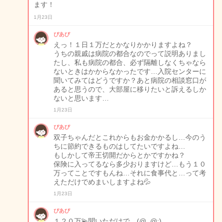
ます！
1月23日
ぴあぴ
えっ！１日１万だとかなりかかりますよね？
うちの親戚は病院の都合なのでって説明ありまし
たし、私も病院の都合、必ず隔離しなくちゃなら
ないときはかからなかったです…入院センターに
聞いてみてはどうですか？あと病院の相談窓口が
あると思うので、大部屋に移りたいと訴えるしか
ないと思います…
1月23日
ぴあぴ
双子ちゃんだとこれからもお金かかるし…今のう
ちに節約できるものはしてたいですよね…
もしかして帝王切開だからとかですかね？
保険に入ってるなら多少おりますけど…もう１０
万ってことですもんね…それに食事代と…って考
えただけでめまいしますよね💦
1月23日
ぴあぴ
１２０万💫聞いただけで…(@_@;)