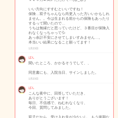
いい方向にすすむといいですね！
保険…双子ちゃんなら尚更入った方いいかもしれ
ません。。今は生まれる前からの保険もあったり
するって聞いたので…
うちは無縁だと思っていたけど、３番目が保険入
れなくなっちゃって💦
あっ余計不安にさせてしまいすみません…。
本当いい結果になること願ってます！
1月23日
ぱん
聞いたところ、かかるそうでして、、
同意書にも、入院当日、サインしました。
1月23日
ぱん
こんな夜中に、回答していただき、
ありがとうございます！
毎日、不信感で、ねむれなくなり、
今回、質問してみました。
双子だから、受け入れ先が少ないし、もう後期な