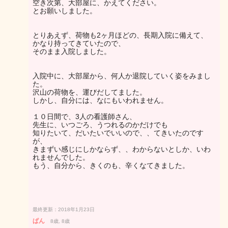
空き次第、大部屋に、かえてください。
とお願いしました。
とりあえず、荷物も2ヶ月ほどの、長期入院に備えて、
かなり持ってきていたので、
そのまま入院しました。
入院中に、大部屋から、何人か退院していく姿をみまし
た。
沢山の荷物を、運びだしてました。
しかし、自分には、なにもいわれません。
１０日間で、3人の看護師さん、
先生に、いつごろ、うつれるのかだけでも
知りたいて、だいたいでいいので、、てきいたのです
が、
きまずい感じにしかならず、、わからないとしか、いわ
れませんでした。
もう、自分から、きくのも、辛くなてきました。
最終更新：2018年1月23日
ぱん
8歳, 8歳