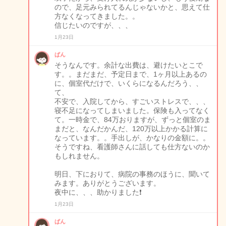
ので、足元みられてるんじゃないかと、思えて仕
方なくなってきました。。
信じたいのですが、、、
1月23日
ぱん
そうなんです。余計な出費は、避けたいとこで
す。。まだまだ、予定日まで、1ヶ月以上あるの
に、個室代だけで、いくらになるんだろう、、
て、
不安で、入院してから、すごいストレスで、、、
寝不足になってしまいました。保険も入ってなく
て。一時金で、84万おりますが、ずっと個室のま
まだと、なんだかんだ、120万以上かかる計算に
なっています。。手出しが、かなりの金額に。。
そうですね、看護師さんに話しても仕方ないのか
もしれません。
明日、下におりて、病院の事務のほうに、聞いて
みます。ありがとうございます。
夜中に、、、助かりました❗️
1月23日
ぱん