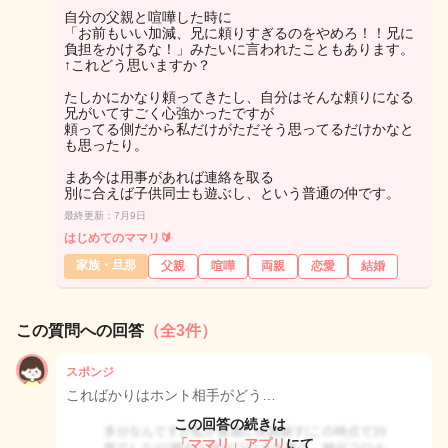
自分の父親と喧嘩した時に
「お前もいい加減、兄に頼りすぎるのをやめろ！！兄に
負担をかけるな！」みたいに言われたこともあります。
↑これどう思いますか？
たしかにかなり頼ってきたし、自分はそんな頼りになる
兄がいてすごく心強かったですが
頼ってる側だから私だけがただそう思ってるだけかなと
も思ったり。
まあ今は用事があれば連絡を取る
別に合えば子供同士も遊ぶし、という普通の仲です。
最終更新：7月9日
はじめてのママリ🔰
家族・旦那
父親
喧嘩
両親
恋愛
結婚
この質問への回答
（全3件）
スポンジ
こればかりはホント相手がどう…
この回答の続きは
「ママリ」アプリ
にて