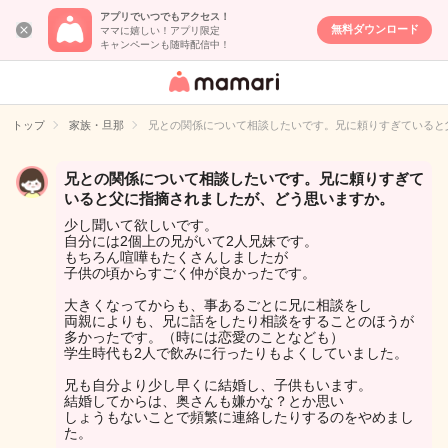
アプリでいつでもアクセス！
無料ダウンロード
ママに嬉しい！アプリ限定
キャンペーンも随時配信中！
女性専用匿名QA
アプリ・情報サ
トップ
家族・旦那
兄との関係について相談したいです。兄に頼りすぎていると
イト
兄との関係について相談したいです。兄に頼りすぎて
いると父に指摘されましたが、どう思いますか。
少し聞いて欲しいです。
自分には2個上の兄がいて2人兄妹です。
もちろん喧嘩もたくさんしましたが
子供の頃からすごく仲が良かったです。
大きくなってからも、事あるごとに兄に相談をし
両親によりも、兄に話をしたり相談をすることのほうが
多かったです。（時には恋愛のことなども）
学生時代も2人で飲みに行ったりもよくしていました。
兄も自分より少し早くに結婚し、子供もいます。
結婚してからは、奥さんも嫌かな？とか思い
しょうもないことで頻繁に連絡したりするのをやめまし
た。