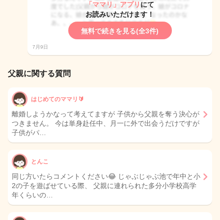
「ママリ」アプリ
にて
お読みいただけます！
無料で続きを見る(全3件)
7月9日
父親に関する質問
はじめてのママリ🔰
離婚しようかなって考えてますが 子供から父親を奪う決心が
つきません。 今は単身赴任中、月一に外で出会うだけですが
子供がパ…
とんこ
同じ方いたらコメントください😂 じゃぶじゃぶ池で年中と小
2の子を遊ばせている際、 父親に連れられた多分小学校高学
年くらいの…