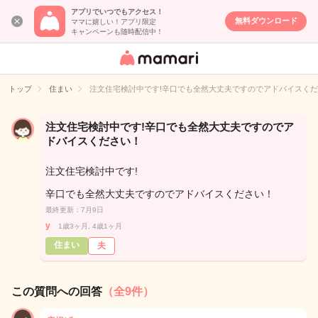
アプリでいつでもアクセス！
無料ダウンロード
ママに嬉しい！アプリ限定
キャンペーンも随時配信中！
女性専用匿名QA
アプリ・情報サ
トップ
住まい
注文住宅検討中です!辛口でも全然大丈夫ですのでアドバイスく
イト
注文住宅検討中です!辛口でも全然大丈夫ですのでア
ドバイスください！
注文住宅検討中です!
辛口でも全然大丈夫ですのでアドバイスください！
最終更新：7月9日
y
1歳3ヶ月, 4歳1ヶ月
住まい
夫
この質問への回答
（全9件）