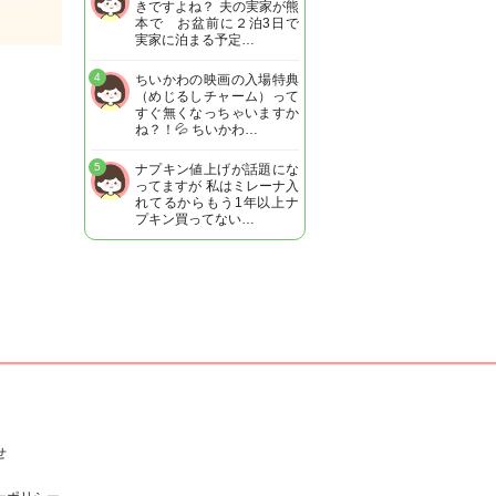
きですよね？ 夫の実家が熊
本で お盆前に２泊3日で
実家に泊まる予定…
4
ちいかわの映画の入場特典
（めじるしチャーム）って
すぐ無くなっちゃいますか
ね？！💦 ちいかわ…
5
ナプキン値上げが話題にな
ってますが 私はミレーナ入
れてるからもう1年以上ナ
プキン買ってない…
せ