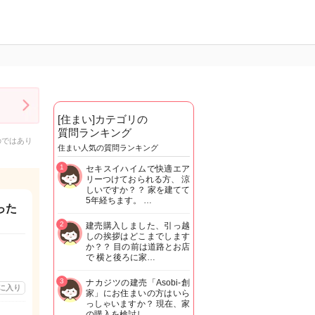
[住まい]カテゴリの
質問ランキング
のではあり
住まい人気の質問ランキング
1
セキスイハイムで快適エア
リーつけておられる方、 涼
しいですか？？ 家を建てて
5年経ちます。 …
った
2
建売購入しました、引っ越
しの挨拶はどこまでします
か？？ 目の前は道路とお店
で 横と後ろに家…
3
ナカジツの建売「Asobi-創
に入り
家」にお住まいの方はいら
っしゃいますか？ 現在、家
の購入を検討し…