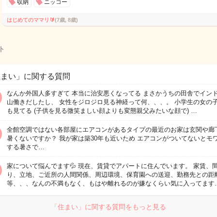
収納
ニッコー
はじめてのママリ🔰
(7歳, 8歳)
ト
住まい」に関する質問
なんか外国人多すぎて 本当に治安悪くなってる まさかうちの田舎でイン
山働きだしたし、 女性をジロジロ見る神経って何、、、。 小学生の女の
も見てる (子供を見る微笑ましい顔よりも変態親父みたいな顔で) …
全館空調ではない各部屋にエアコンがあるタイプの最近のお家は玄関や廊
暑くないですか？ 我が家は築30年も近いため エアコンがついてないとモ
する暑さで…
家について悩んでます💦 現在、賃貸でアパートに住んでいます。 家賃、
り、立地、ご近所の人間関係、周辺環境、保育園への送迎、勤務先との距
等、、、なんの不満もなく、もはや離れるのが嫌なくらい気に入ってます
「住まい」に関する質問をもっと見る