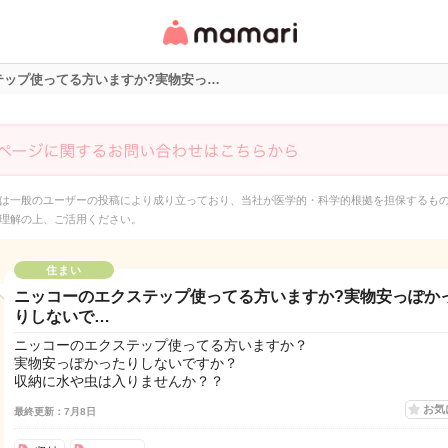
女性専用匿名QAアプ
リ・情報サイト
テップ使ってる方いますか?実物安っ…
は一般のユーザーの投稿により成り立っており、当社が医学的・科学的根拠を担保するも
理解の上、ご活用ください。
住まい
ニッコーのエクステップ使ってる方いますか?実物安っぽか
りしないで…
ニッコーのエクステップ使ってる方いますか？
実物安っぽかったりしないですか？
収納に水や虫は入りませんか？？
お気
最終更新：7月8日