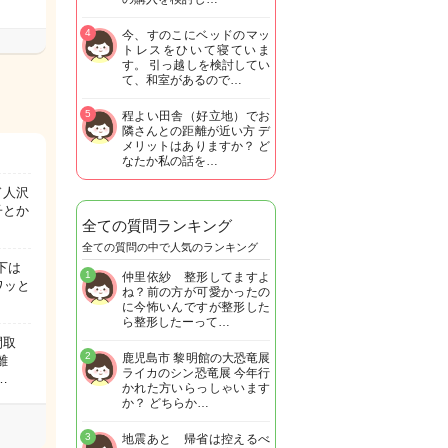
4
今、すのこにベッドのマッ
トレスをひいて寝ていま
す。 引っ越しを検討してい
て、和室があるので…
5
程よい田舎（好立地）でお
隣さんとの距離が近い方 デ
メリットはありますか？ ど
なたか私の話を…
ド人沢
子とか
全ての質問ランキング
全ての質問の中で人気のランキング
下は
1
仲里依紗 整形してますよ
ワッと
ね？前の方が可愛かったの
に今怖いんですが整形した
ら整形したーって…
間取
2
鹿児島市 黎明館の大恐竜展
離
ライカのシン恐竜展 今年行
…
かれた方いらっしゃいます
か？ どちらか…
3
地震あと 帰省は控えるべ