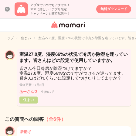
アプリでいつでもアクセス！
無料ダウンロード
ママに嬉しい！アプリ限定
キャンペーンも随時配信中！
女性専用匿名QA
アプリ・情報サ
トップ
住まい
室温27.8度、湿度66%の状況で冷房か除湿を迷っています。皆
イト
室温27.8度、湿度66%の状況で冷房か除湿を迷ってい
ます。皆さんはどの設定で使用していますか。
皆さん今日冷房か除湿つけてますか？
室温27.8度、湿度66%なのですがつけるか迷ってます。
皆さんはどれくらいに設定してつけたりしてますか？
最終更新：7月8日
あーさん🔰
生後6ヶ月
住まい
この質問への回答
（全6件）
唐揚げ