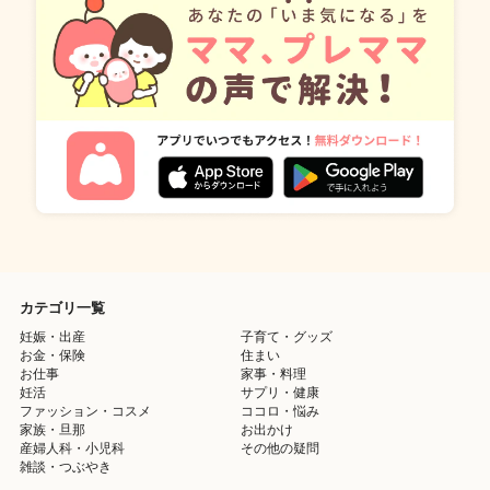
カテゴリ一覧
妊娠・出産
子育て・グッズ
お金・保険
住まい
お仕事
家事・料理
妊活
サプリ・健康
ファッション・コスメ
ココロ・悩み
家族・旦那
お出かけ
産婦人科・小児科
その他の疑問
雑談・つぶやき