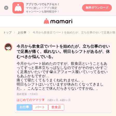
アプリでいつでもアクセス！
無料ダウンロード
ママに嬉しい！アプリ限定
キャンペーンも随時配信中！
女性専用匿名QA
アプリ・情報サ
トップ
お仕事
今月から飲食店でパートを始めたが、立ち仕事のせいで足裏が痛
イト
今月から飲食店でパートを始めたが、立ち仕事のせい
で足裏が痛く、眠れない。明日もシフトがあるが、休
むべきか悩んでいる。
今月からパート始めたのですが、飲食店ということもあ
ってずっと基本立ちっぱなしなのですがそのせいかすご
く足裏がいたいです😭エアフォース履いていってるせい
もあふかもですが…
痛くて寝たくてもうまくねむれません。。
明日もシフトはいっていますが休みたくなってきまし
た。。こんなことで休んだらきりないですかね、、
最終更新：7月8日
はじめてのママリ🔰
2歳0ヶ月, 4歳0ヶ月
お仕事
パート
飲食店