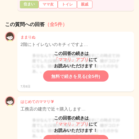
住まい
ママ友
トイレ
親戚
この質問への回答
（全5件）
ままりぬ
2階にトイレないのキチィですよ…
この回答の続きは
「ママリ」アプリ
にて
お読みいただけます！
無料で続きを見る(全5件)
7月8日
はじめてのママリ🔰
工務店の建売で近々購入します…
この回答の続きは
「ママリ」アプリ
にて
お読みいただけます！