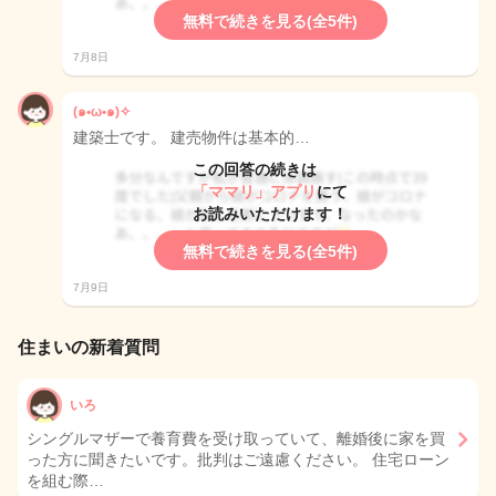
無料で続きを見る(全5件)
7月8日
(๑•ω•๑)✧
建築士です。 建売物件は基本的…
この回答の続きは
「ママリ」アプリ
にて
お読みいただけます！
無料で続きを見る(全5件)
7月9日
住まいの新着質問
いろ
シングルマザーで養育費を受け取っていて、離婚後に家を買
った方に聞きたいです。批判はご遠慮ください。 住宅ローン
を組む際…