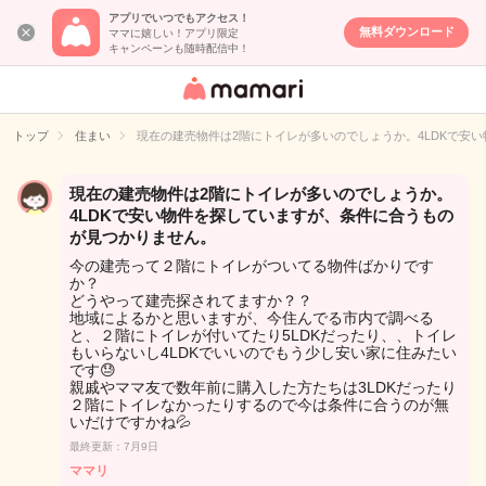
アプリでいつでもアクセス！
無料ダウンロード
ママに嬉しい！アプリ限定
キャンペーンも随時配信中！
女性専用匿名QA
アプリ・情報サ
トップ
住まい
現在の建売物件は2階にトイレが多いのでしょうか。4LDKで安
イト
現在の建売物件は2階にトイレが多いのでしょうか。
4LDKで安い物件を探していますが、条件に合うもの
が見つかりません。
今の建売って２階にトイレがついてる物件ばかりです
か？
どうやって建売探されてますか？？
地域によるかと思いますが、今住んでる市内で調べる
と、２階にトイレが付いてたり5LDKだったり、、トイレ
もいらないし4LDKでいいのでもう少し安い家に住みたい
です😓
親戚やママ友で数年前に購入した方たちは3LDKだったり
２階にトイレなかったりするので今は条件に合うのが無
いだけですかね💦
最終更新：7月9日
ママリ