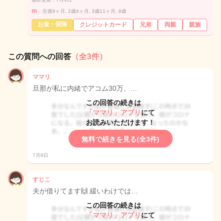
m
生後9ヶ月, 2歳4ヶ月, 3歳11ヶ月, 8歳
お金・保険
クレジットカード
兄弟
両親
親族
この質問への回答
（全3件）
ママリ
旦那が私に内緒でアコム30万、…
この回答の続きは
「ママリ」アプリ
にて
お読みいただけます！
無料で続きを見る(全3件)
7月8日
すじこ
夫が借りてます🙌 緩いわけでは…
この回答の続きは
「ママリ」アプリ
にて