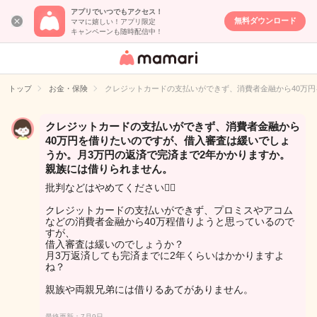
アプリでいつでもアクセス！
無料ダウンロード
ママに嬉しい！アプリ限定
キャンペーンも随時配信中！
女性専用匿名QA
アプリ・情報サ
トップ
お金・保険
クレジットカードの支払いができず、消費者金融から40万
イト
クレジットカードの支払いができず、消費者金融から
40万円を借りたいのですが、借入審査は緩いでしょ
うか。月3万円の返済で完済まで2年かかりますか。
親族には借りられません。
批判などはやめてください🙇‍♀️
クレジットカードの支払いができず、プロミスやアコム
などの消費者金融から40万程借りようと思っているので
すが、
借入審査は緩いのでしょうか？
月3万返済しても完済までに2年くらいはかかりますよ
ね？
親族や両親兄弟には借りるあてがありません。
最終更新：7月9日