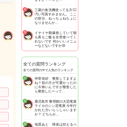
4
三菱の食洗機使ってる方🙋‍♀️
汚い写真すみません。 ここ
の部分、ねっちょねちょに
なりませんか…
5
イヤイヤ期爆発していて朝
も夜もご飯を全然食べてく
れないです 何かいいメニュ
ーなどないですか😢
全ての質問ランキング
全ての質問の中で人気のランキング
1
仲里依紗 整形してますよ
ね？前の方が可愛かったの
に今怖いんですが整形した
ら整形したーって…
2
鹿児島市 黎明館の大恐竜展
ライカのシン恐竜展 今年行
かれた方いらっしゃいます
か？ どちらか…
3
地震あと 帰省は控えるべ