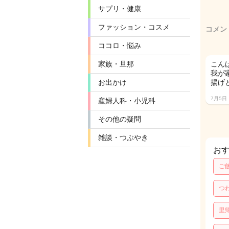
サプリ・健康
ファッション・コスメ
コメン
ココロ・悩み
家族・旦那
こんば
我が
お出かけ
揚げ
7月5日
産婦人科・小児科
その他の疑問
雑談・つぶやき
お
ご
つ
里