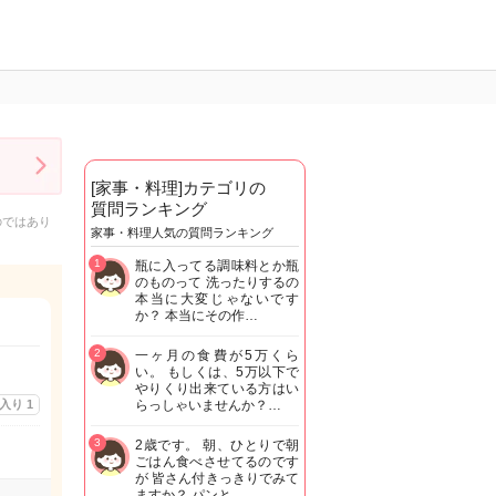
[家事・料理]カテゴリの
質問ランキング
のではあり
家事・料理人気の質問ランキング
1
瓶に入ってる調味料とか瓶
のものって 洗ったりするの
本当に大変じゃないです
か？ 本当にその作…
2
一ヶ月の食費が5万くら
い。 もしくは、5万以下で
やりくり出来ている方はい
に入り
1
らっしゃいませんか？…
3
2歳です。 朝、ひとりで朝
ごはん食べさせてるのです
が 皆さん付きっきりでみて
ますか？ パンと…