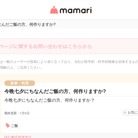
女性専用匿名QAアプ
リ・情報サイト
なんだご飯の方、何作りますか?
は一般のユーザーの投稿により成り立っており、当社が医学的・科学的根拠を担保するも
理解の上、ご活用ください。
家事・料理
今晩七夕にちなんだご飯の方、何作りますか?
今晩七夕にちなんだご飯の方、何作りますか？
お気
最終更新：7月5日
ご飯
はじめてのママリ