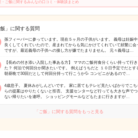
産・ご飯に関するみんなの口コミ・体験談まとめ
ご飯」に関する質問
孫フィーバーに参っています。現在５ヶ月の子供がいます。 義母は妊娠中
良くしてくれていたので、産まれてからも気にかけてくれていて頻繁に会
ですが、最近義母の子供への接し方が嫌でたまりません。 元々義母は…
【長めの付き添い入院した事ある方】 ママのご飯何食分くらい持って行き
た？ 何泊で何回分か聞きたいです。 例えばうちだと １０日予定でだとす
朝昼晩で30回だとして何回分持って行こうか💦 コンビニがあるので…
4歳息子。 夏休みがしんどいです。 家に居てもテレビ見たいばかりでこち
らの提案はやりたくないと拒否。 支援センターなど行っても大きな声でつ
ない帰りたいを連呼。 ショッピングモールなどもたまに行きますが…
「ご飯」に関する質問をもっと見る