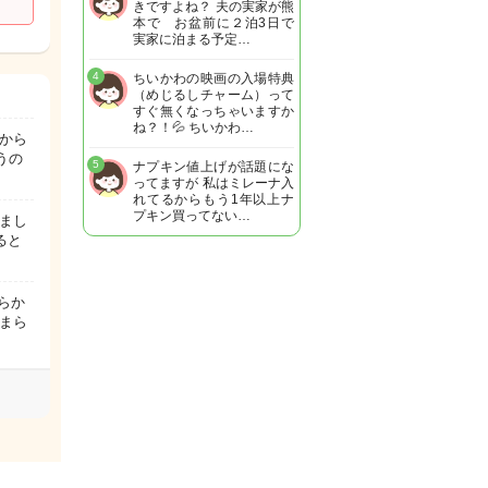
きですよね？ 夫の実家が熊
本で お盆前に２泊3日で
実家に泊まる予定…
4
ちいかわの映画の入場特典
（めじるしチャーム）って
すぐ無くなっちゃいますか
ね？！💦 ちいかわ…
から
うの
5
ナプキン値上げが話題にな
ってますが 私はミレーナ入
れてるからもう1年以上ナ
プキン買ってない…
まし
ると
らか
まら