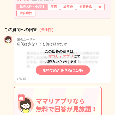
産婦人科・小児科
産院
経産婦
無痛分娩
夫
総合病院
この質問への回答
（全1件）
退会ユーザー
症例は少なくても腕は確かだか…
この回答の続きは
「ママリ」アプリ
にて
お読みいただけます！
無料で続きを見る(全1件)
6月26日