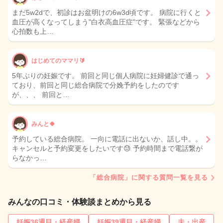
まだ5w2dで、初診はお盆明けの6w3d頃です。 病院に行くと
血圧が高くなってしまう"白衣高血圧症"です。 緊張などから
心拍数も上…
はじめてのママリ🔰
5年ぶりの妊娠です。 前回と同じ個人病院に妊婦健診で通っ
ており、前回と同じ総合病院で分娩予約をしたのです
が、、、 前回と…
みんと🍀
予約している総合病院。 一向に電話に出ないか、話し中。。
キャンセルと予約変更をしたいです😓 予約時間まで電話繋が
らなかっ…
「総合病院」に関する質問一覧を見る
みんなの口コミ・体験談まとめから見る
妊娠36週目・経産婦
妊娠39週目・経産婦
夫・出産