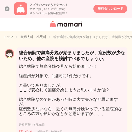
アプリでいつでもアクセス！
無料ダウンロード
ママに嬉しい！アプリ限定
キャンペーンも随時配信中！
女性専用匿名QA
アプリ・情報サ
トップ
産婦人科・小児科
総合病院で無痛分娩が始まりましたが、症例数が少な
イト
総合病院で無痛分娩が始まりましたが、症例数が少な
いため、他の産院を検討すべきでしょうか。
総合病院で無痛分娩今月から始めました！
経産婦が対象で、1週間に1件だけです。
と書いてありましたが、
ここで安心して無痛分娩しようと思いますか🤔？
総合病院なので何かあった時に大丈夫かなと思います
が、
症例数少ないなら、近くの無痛分娩やっている産院的な
ところの方が良いかなとかと思いますが、、、
最終更新：6月26日
ぴいたん
1歳9ヶ月, 3歳6ヶ月