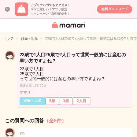
アプリでいつでもアクセス！
無料ダウンロード
ママに嬉しい！アプリ限定
キャンペーンも随時配信中！
女性専用匿名QA
アプリ・情報サ
トップ
妊娠・出産
23歳で1人目25歳で2人目って世間一般的には産むの早い方
イト
23歳で1人目25歳で2人目って世間一般的には産むの
早い方ですよね？
23歳で1人目
25歳で2人目
って世間一般的には産むの早い方ですよね？
最終更新：6月25日
ママリ
妊娠・出産
5歳
3歳
2人目
この質問への回答
（全8件）
nn