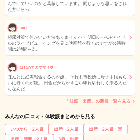
んでいていいのかと葛藤しています。 同じような思いをされ
た方いらっ…
aeri
頻尿対策で何かいい方法ありませんか？ 明日KーPOPアイド
ルのライブビューイングを見に映画館へ行くのですが公演時
間は2時間～3…
はじめてのママリ🔰
ほんとに妊娠報告するのが嫌。 それも市役所に母子手帳もら
いに行くのが嫌。 田舎だからかすごい馴れ馴れしく来る人た
ちなんだ…
「妊娠・出産」の新着一覧を見る
みんなの口コミ・体験談まとめから見る
いつから・2人目
出産・2人目
出産・2人目・楽
出産・時間・2人目
5歳・出産