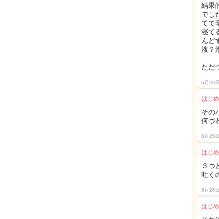
結果
でし
てて
寝て
んど
液？
ただ
6月26
はじめ
その
何づ
6月25
はじめ
３つ
吐く
6月26
はじめ