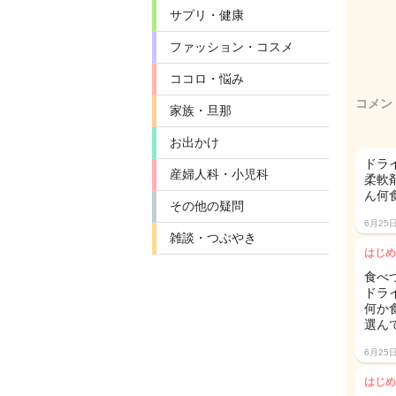
サプリ・健康
ファッション・コスメ
ココロ・悩み
コメン
家族・旦那
お出かけ
ドラ
産婦人科・小児科
柔軟
ん何食
その他の疑問
6月25
雑談・つぶやき
はじめ
食べづ
ドラ
何か
選ん
6月25
はじめ