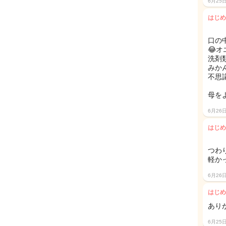
6月25
はじめ
口の
😂
洗剤
みか
不思
母を
6月26
はじめ
つわ
軽か
6月26
はじめ
あり
6月25