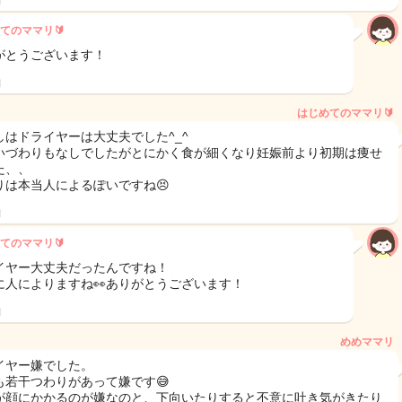
日
てのママリ🔰
がとうございます！
日
はじめてのママリ🔰
しはドライヤーは大丈夫でした^_^
いづわりもなしでしたがとにかく食が細くなり妊娠前より初期は痩せ
た、、
りは本当人によるぽいですね😣
日
てのママリ🔰
イヤー大丈夫だったんですね！
に人によりますね👀ありがとうございます！
日
めめママリ
イヤー嫌でした。
も若干つわりがあって嫌です😅
が顔にかかるのが嫌なのと、下向いたりすると不意に吐き気がきたり