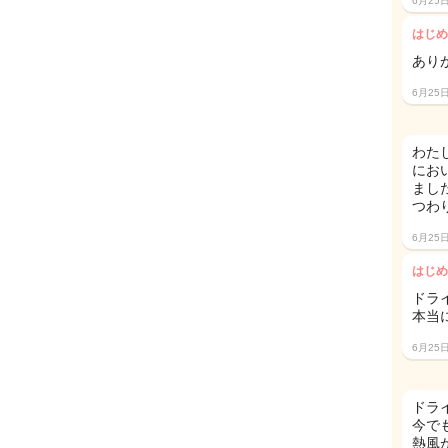
6月25
はじめ
あり
6月25
わた
にお
まし
つわ
6月25
はじめ
ドラ
本当
6月25
ドラ
今で
熱風