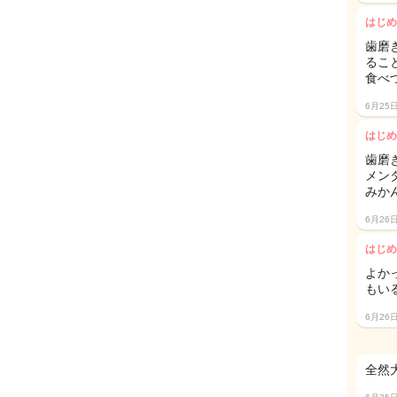
はじめ
歯磨
るこ
食べ
6月25
はじめ
歯磨き
メン
みか
6月26
はじめ
よか
もい
6月26
全然