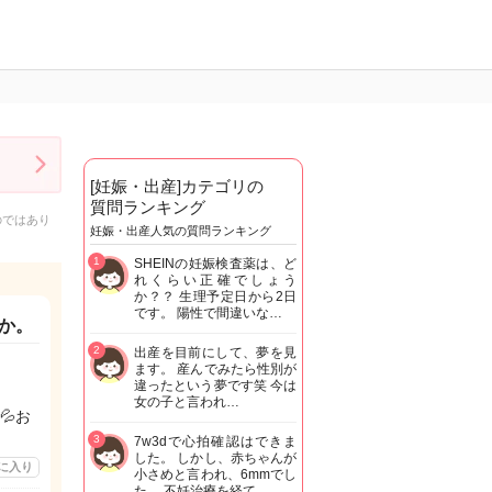
[妊娠・出産]カテゴリの
質問ランキング
のではあり
妊娠・出産人気の質問ランキング
1
SHEINの妊娠検査薬は、ど
れくらい正確でしょう
か？？ 生理予定日から2日
です。 陽性で間違いな…
か。
2
出産を目前にして、夢を見
ます。 産んでみたら性別が
違ったという夢です笑 今は
女の子と言われ…
💦お
3
7w3dで心拍確認はできま
した。 しかし、赤ちゃんが
に入り
小さめと言われ、6mmでし
た。 不妊治療を経て…