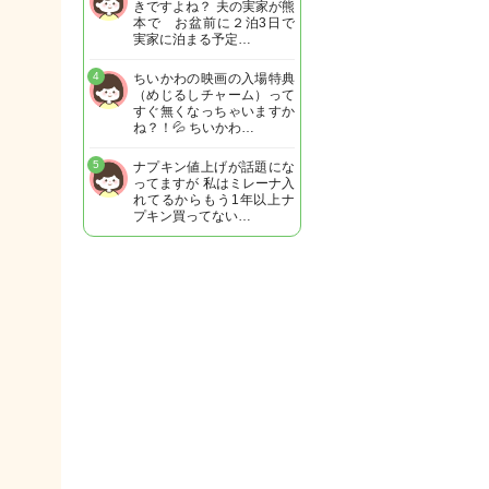
きですよね？ 夫の実家が熊
本で お盆前に２泊3日で
実家に泊まる予定…
4
ちいかわの映画の入場特典
（めじるしチャーム）って
すぐ無くなっちゃいますか
ね？！💦 ちいかわ…
5
ナプキン値上げが話題にな
ってますが 私はミレーナ入
れてるからもう1年以上ナ
プキン買ってない…