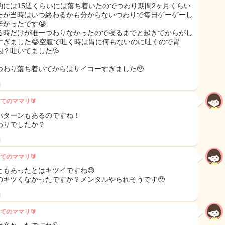
的には15週くらいには落ち着いたのでつわり期間2ヶ月くらい
たが当時はいつ終わるかも分からないつわりで毎日ゲーゲーし
辛かったです😭
る時だけが唯一つわりなかったので寝るまでと起きてからがし
すぎました😂空腹で吐く時は胃に何もないのに吐くので胃
泡？吐いてました💦
つわり落ち着いてからはサイコーすぎました🥹
日
てのママリ🔰
パターンもあるのですね！
わりでしたか？
日
てのママリ🔰
ともあったとはキツイですね😓
のキツくなかったですか？メンタルやられそうです🥹
日
てのママリ🔰