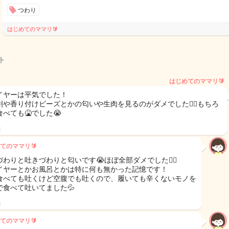
つわり
はじめてのママリ🔰
ト
はじめてのママリ🔰
イヤーは平気でした！
剤や香り付けビーズとかの匂いや生肉を見るのがダメでした🙅‍♀️もちろ
べても🤮でした😭
日
てのママリ🔰
わりと吐きづわりと匂いです😭ほぼ全部ダメでした🙅‍♀️
イヤーとかお風呂とかは特に何も無かった記憶です！
食べても吐くけど空腹でも吐くので、履いても辛くないモノを
で食べて吐いてました💦
日
てのママリ🔰