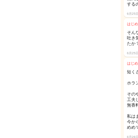
するの
6月25
はじめ
そん
吐き
たか
6月25
はじめ
短く
ホラ
その
工夫
無香
私は
今か
めめ
6月26