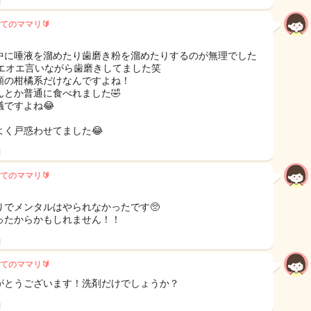
日
てのママリ🔰
中に唾液を溜めたり歯磨き粉を溜めたりするのが無理でした
オエオエ言いながら歯磨きしてました笑
類の柑橘系だけなんですよね！
んとか普通に食べれました🤣
議ですよね😂
よく戸惑わせてました😂
日
てのママリ🔰
りでメンタルはやられなかったです🥺
ったからかもしれません！！
日
てのママリ🔰
がとうございます！洗剤だけでしょうか？
日