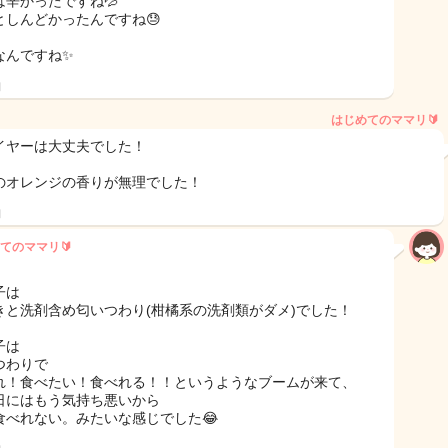
は辛かったですね💦
としんどかったんですね😓
なんですね✨
日
はじめてのママリ🔰
イヤーは大丈夫でした！
のオレンジの香りが無理でした！
日
てのママリ🔰
子は
きと洗剤含め匂いつわり(柑橘系の洗剤類がダメ)でした！
子は
つわりで
れ！食べたい！食べれる！！というようなブームが来て、
日にはもう気持ち悪いから
食べれない。みたいな感じでした😂