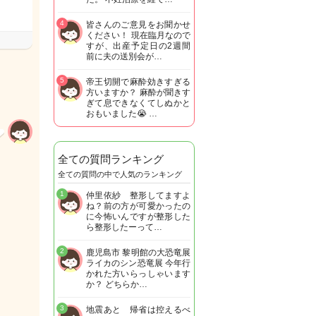
4
皆さんのご意見をお聞かせ
ください！ 現在臨月なので
すが、出産予定日の2週間
前に夫の送別会が…
5
帝王切開で麻酔効きすぎる
方いますか？ 麻酔が聞きす
ぎて息できなくてしぬかと
おもいました😭 …
全ての質問ランキング
全ての質問の中で人気のランキング
1
仲里依紗 整形してますよ
ね？前の方が可愛かったの
に今怖いんですが整形した
ら整形したーって…
2
鹿児島市 黎明館の大恐竜展
ライカのシン恐竜展 今年行
かれた方いらっしゃいます
か？ どちらか…
3
地震あと 帰省は控えるべ