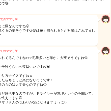
で😅
日
てのママリ🔰
なに嫌なんですね😓
気くるの辛そうです💦髪は短く切られるとか対策はされてまし
？
日
てのママリ🔰
されてるんですね👀✨毛量多いと確かに大変そうですね💦
ン千秋ぐらいの髪型いいですね💓
やり方ナイスですね☺️
したらちょっと楽になりそうです！
料のものは大丈夫なのですね😊
まだ妊活中なのですが、ドライヤーが無理というのを聞いて、
ら怯えてます😇
ママリさんのつわりが楽になりますように✨
日