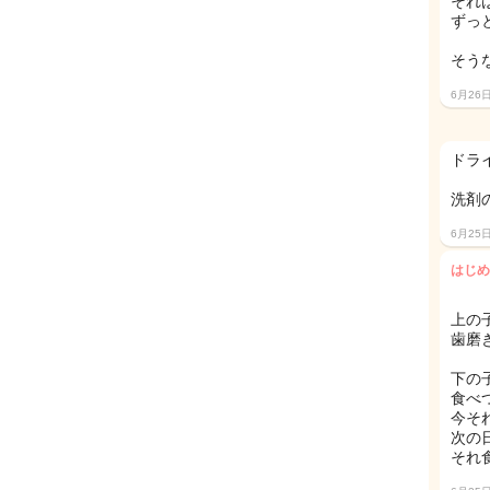
それ
ずっ
そう
6月26
ドラ
洗剤
6月25
はじめ
上の
歯磨
下の
食べ
今そ
次の
それ