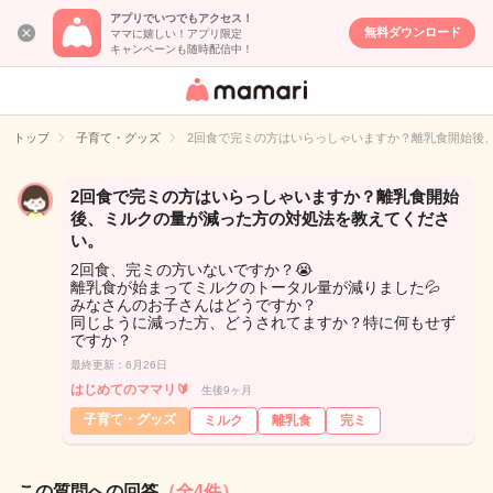
アプリでいつでもアクセス！
無料ダウンロード
ママに嬉しい！アプリ限定
キャンペーンも随時配信中！
女性専用匿名QA
アプリ・情報サ
トップ
子育て・グッズ
2回食で完ミの方はいらっしゃいますか？離乳食開始後
イト
2回食で完ミの方はいらっしゃいますか？離乳食開始
後、ミルクの量が減った方の対処法を教えてくださ
い。
2回食、完ミの方いないですか？😭
離乳食が始まってミルクのトータル量が減りました💦
みなさんのお子さんはどうですか？
同じように減った方、どうされてますか？特に何もせず
ですか？
最終更新：6月26日
はじめてのママリ🔰
生後9ヶ月
子育て・グッズ
ミルク
離乳食
完ミ
この質問への回答
（全4件）