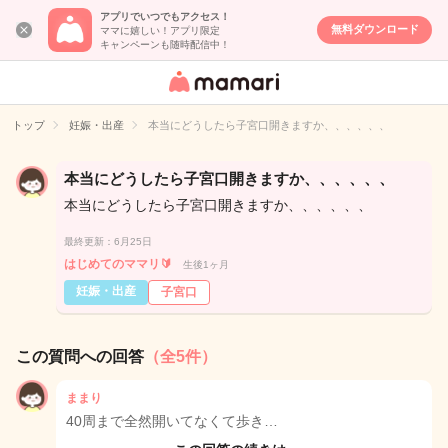
アプリでいつでもアクセス！
無料ダウンロード
ママに嬉しい！アプリ限定
キャンペーンも随時配信中！
女性専用匿名QA
アプリ・情報サ
トップ
妊娠・出産
本当にどうしたら子宮口開きますか、、、、、、
イト
本当にどうしたら子宮口開きますか、、、、、、
本当にどうしたら子宮口開きますか、、、、、、
最終更新：6月25日
はじめてのママリ🔰‪
生後1ヶ月
妊娠・出産
子宮口
この質問への回答
（全5件）
ままり
40周まで全然開いてなくて歩き…