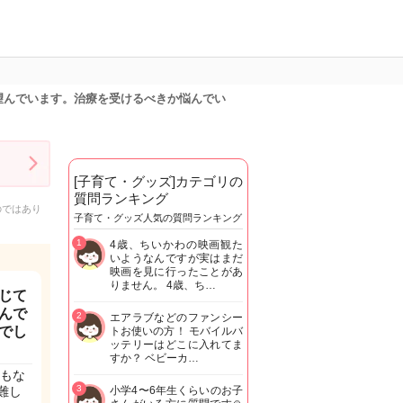
望んでいます。治療を受けるべきか悩んでい
[子育て・グッズ]カテゴリの
質問ランキング
のではあり
子育て・グッズ人気の質問ランキング
1
4歳、ちいかわの映画観た
いようなんですが実はまだ
映画を見に行ったことがあ
りません。 4歳、ち…
じて
んで
2
エアラブなどのファンシー
でし
トお使いの方！ モバイルバ
ッテリーはどこに入れてま
すか？ ベビーカ…
もな
3
難し
小学4〜6年生くらいのお子