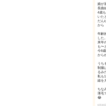
娘が
長曲
4歳
いた
だん
から
年齢
した
来年
も〜
今8
から
うち
制服
るみ
私も
線を
ちな
薄毛
😂
6月30