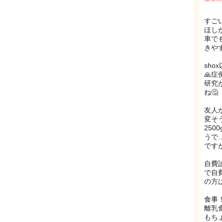
すご
ほし
車で
きや
sh
🙏
研究
ね🤔
友人
変そ
25
うで
ですが
自費
で自
の方
食事
離乳
もち