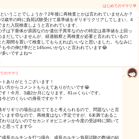
はじめてのママリ🔰
歳ということでしょうか？2年後に再検査とかは言われていませんか？
が2歳半の時に負荷試験受けて基準値をギリギリクリアしてしまい、4
でまた入院検査しようと言われています。
の子は下垂体が原因なのか遺伝子異常なのかの特定は基準値を上回っ
めまだしていませんが、経過観察と再検査が必要と言われているの
また期間を置いて検査してもらえればいいなと思いました。ちなみに
子も今の伸び率だと145cmいかないと言われています😂
が多いですよね〜
日
てのママリ
ントありがとうございます！
近い方からコメントもらえてありがたいです😭
です！今月、3歳2か月になります。81㎝くらいです。
は今どのくらいの身長ですか？？
値ギリギリの場合は出ててると考えられるので、問題ないと言
ています😞なので、再検査はない予定ですが、6未満であるこ
変わりはないのでセカンドオピニオンか今度の受診時に聞いて
うと思ってます💦
で成長ホルモンを打つ場合、成長ホルモン負荷試験の数値の結