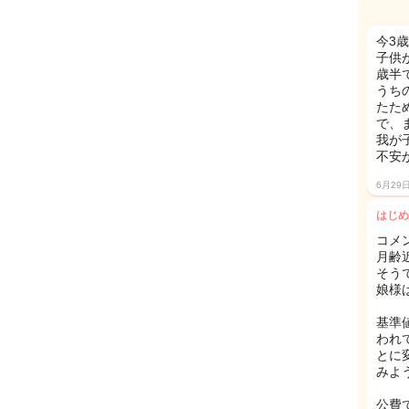
今3
子供
歳半
うち
たた
で、
我が
不安
6月29
はじめ
コメ
月齢
そう
娘様
基準
われ
とに
みよ
公費