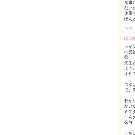
食事
ない
体重
ほん
7月3日
はじめ
ライ
の受
😌
先生
よう
オピ
つゆ
で、
わか
かい
ミニ
ーん
😩🌀
うち