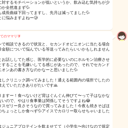
に対するモチベーションが低いというか、飲み込む気持ちが少
のか全然進まず💦
も成長曲線下回ってますし、先月は減ってました💦
とに悩みますよねー🥲
てのママリ🔰
ンで相談できるので状況と、セカンドオピニオンに当たる場合
診金額について悩んでいる等送ってみたらいいかもしれません
とお話ししてた感じ、医学的に必要ないのにホルモン治療させ
とすることを毛嫌いしてる感じがあったので、それでセカンド
ニオンあの書き方なのかなーと思いました💦
はしクリニック調べてみました！通える範囲内の場所でしたの
教えていただきありがたいです🙏
りますー！食べないけど背はぐんぐん伸びて〜って子はなかな
ないので、やはり食事量は関係してそうですよね😂
タスゼリー良さそうなので買ってみました！今夜も焼きそばほ
のちょっとしか食べず💦アイスでカロリー取らせちゃいました
はジュニアプロテインを飲ませてて（小学生〜向けなので規定