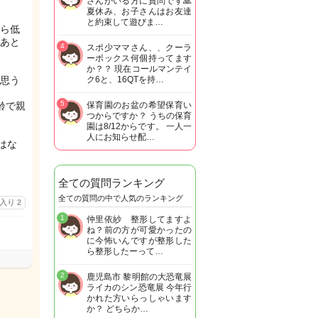
さんがいる方に質問です🙏
夏休み、お子さんはお友達
と約束して遊びま…
ら低
あと
4
スポ少ママさん、、クーラ
ーボックス何個持ってます
か？？ 現在コールマンテイ
思う
ク6と、16QTを持…
5
齢で親
保育園のお盆の希望保育い
つからですか？ うちの保育
園は8/12からです。 一人一
人にお知らせ配…
はな
全ての質問ランキング
全ての質問の中で人気のランキング
に入り
2
1
仲里依紗 整形してますよ
ね？前の方が可愛かったの
に今怖いんですが整形した
ら整形したーって…
2
鹿児島市 黎明館の大恐竜展
ライカのシン恐竜展 今年行
かれた方いらっしゃいます
か？ どちらか…