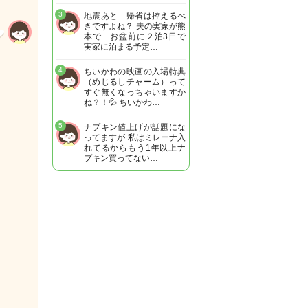
3
地震あと 帰省は控えるべ
きですよね？ 夫の実家が熊
本で お盆前に２泊3日で
実家に泊まる予定…
4
ちいかわの映画の入場特典
（めじるしチャーム）って
すぐ無くなっちゃいますか
ね？！💦 ちいかわ…
5
ナプキン値上げが話題にな
ってますが 私はミレーナ入
れてるからもう1年以上ナ
プキン買ってない…