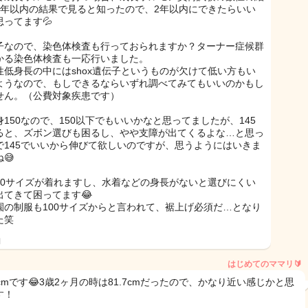
2年以内の結果で見ると知ったので、2年以内にできたらいい
思ってます💦
子なので、染色体検査も行っておられますか？ターナー症候群
かる染色体検査も一応行いました。
性低身長の中にはshox遺伝子というものが欠けて低い方もい
ようなので、もしできるならいずれ調べてみてもいいのかもし
せん。（公費対象疾患です）
身150なので、150以下でもいいかなと思ってましたが、145
ると、ズボン選びも困るし、やや支障が出てくるよな…と思っ
で145でいいから伸びて欲しいのですが、思うようにはいきま
😅
80サイズが着れますし、水着などの身長がないと選びにくい
出てきて困ってます😂
園の制服も100サイズからと言われて、裾上げ必須だ…となり
た笑
日
はじめてのママリ🔰
cmです😂3歳2ヶ月の時は81.7cmだったので、かなり近い感じかと思
す！