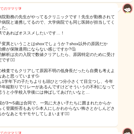
てのママリ🔰
病院勤務の先生がやってるクリニックです！先生が勤務されて
学病院と連携してるので、大学病院でも同じ医師が担当してく
した。
県であればオススメしたいです…！
子変異ということはshoxでしょうか？shox以外の原因だか
治療が保険適用にならない感じですか?🤔
的解析は次の入院で数値クリアしたら、原因特定のために受け
す🙆‍♀️
の検査でもクリアして原因不明の低身長だったら自費も考えよ
なあと思っています💦
も1学年下の子たちよりも頭ひとつ分小さくて目立つし、今年
学年縦割りでリレーがあるんですけどそういうの不利になって
思うと小学校入学後には伸ばしてあげたいなと…
園が3〜5歳は合同で、一気に大きい子たちに囲まれたからか
らく登園拒否もあり💦本人にしかわからない怖さとかしんどさ
かなあとモヤモヤしてしまいます😶‍🌫️
てのママリ🔰