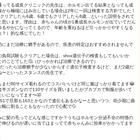
通ってる成長クリニックの先生は、ホルモン出てる結果となっても成
線から極端にはみ出している場合は2年に一回は検査する方針でした！
もクリアしたら6歳、6歳でもクリアしたら8歳…といった説明をされて
と思います。理由は、赤ちゃんの頃が1番成長ホルモンが出ていてだん
ゆるやかになってくるので、年齢を重ねるほど引っかかりやすくなる
（？）的な感じでした！
的にまだ治療に猶予があるので、疾患の特定はおすすめされませんで
。
の負荷試験もクリアした場合は、shox遺伝子の検査もしてもいいか
とのことでした🤔（ひっかかれば治療できるので）
歳だったら治療猶予が少ないからすぐ遺伝子検査するけど、まだ2歳だ
ね〜といったスタンスの先生です。
もまだ80サイズ着れるのでコスパいいけど同じ服ばっかり着てます😂
は半ズボンなので110サイズを買いましたがブカブカで制服が歩いて
たいになってます〜🤣
151で旦那も163とかなので遺伝もあるかなーと思いつつ、幼少期に曲
大幅に割ることもなかったので心配で💦
みに髪の毛ってどんな感じですか？うちはホルモン分泌不全の特徴の
で伸びるのが遅いに当てはまってて赤ちゃんみに拍車がかかってます
日