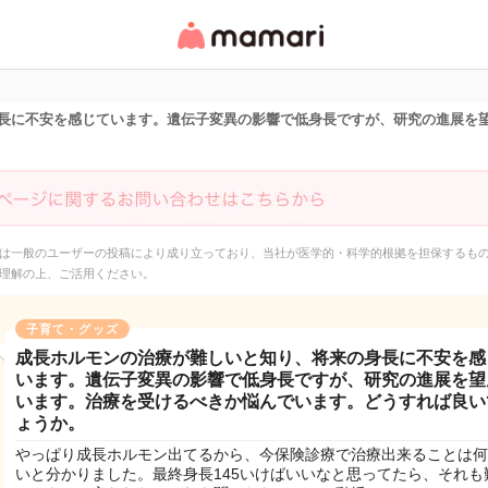
女性専用匿名QAアプ
リ・情報サイト
長に不安を感じています。遺伝子変異の影響で低身長ですが、研究の進展を
は一般のユーザーの投稿により成り立っており、当社が医学的・科学的根拠を担保するも
理解の上、ご活用ください。
子育て・グッズ
成長ホルモンの治療が難しいと知り、将来の身長に不安を感
います。遺伝子変異の影響で低身長ですが、研究の進展を望
います。治療を受けるべきか悩んでいます。どうすれば良い
ょうか。
やっぱり成長ホルモン出てるから、今保険診療で治療出来ることは何
いと分かりました。最終身長145いけばいいなと思ってたら、それも