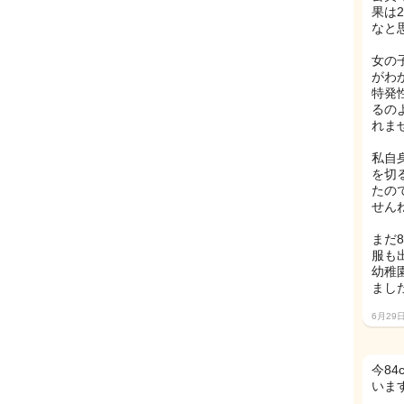
果は
なと
女の
がわ
特発
るの
れま
私自
を切
たの
せんね
まだ
服も
幼稚
まし
6月29
今84
いま