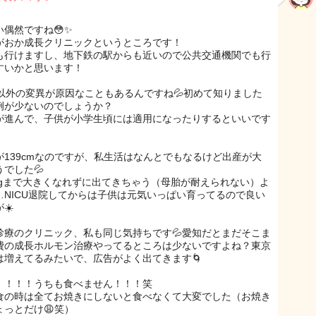
い偶然ですね😳✨
がおか成長クリニックというところです！
も行けますし、地下鉄の駅からも近いので公共交通機関でも行
すいかと思います！
ox以外の変異が原因なこともあるんですね💦初めて知りました
症例が少ないのでしょうか？
が進んで、子供が小学生頃には適用になったりするといいです
が139cmなのですが、私生活はなんとでもなるけど出産が大
うでした💦
00gまで大きくなれずに出てきちゃう（母胎が耐えられない）よ
…NICU退院してからは子供は元気いっぱい育ってるので良い
☀️
診療のクリニック、私も同じ気持ちです💦愛知だとまだそこま
費の成長ホルモン治療やってるところは少ないですよね？東京
は増えてるみたいで、広告がよく出てきます🌀
！！！！うちも食べません！！！笑
食の時は全てお焼きにしないと食べなくて大変でした（お焼き
ょっとだけ😩笑）