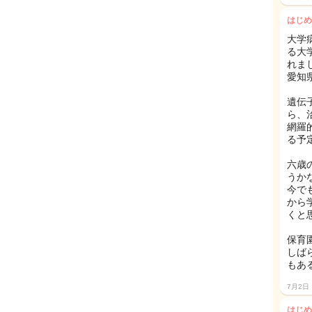
はじめ
大学
る大
れま
愛知
遺伝
ら、
網羅
る予定で
六歳
うか
今で
から
くと
保育
しば
もある
7月2日
はじめ