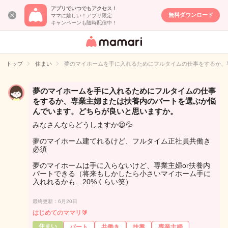
アプリでいつでもアクセス！
無料ダウンロード
ママに嬉しい！アプリ限定
キャンペーンも随時配信中！
女性専用匿名QA
アプリ・情報サ
トップ
住まい
夢のマイホームを手に入れるためにフルタイムの仕事をするか、
イト
夢のマイホームを手に入れるためにフルタイムの仕事
をするか、専業主婦または扶養内のパートを選ぶか悩
んでいます。どちらが良いと思いますか。
みなさんならどうしますか😫💦
夢のマイホーム建てれるけど、フルタイム正社員共働き
必須
夢のマイホームは手に入らないけど、専業主婦or扶養内
パートできる（将来もしかしたら小さいマイホーム手に
入れれるかも…20%くらい笑）
最終更新：6月20日
はじめてのママリ🔰
住まい
パート
共働き
扶養
専業主婦