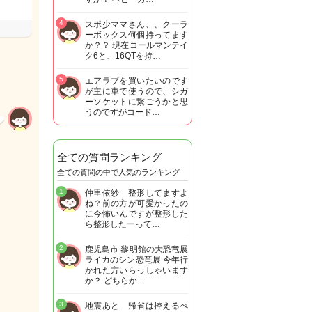
4
スポ少ママさん、、クーラ
ーボックス何個持ってます
か？？ 現在コールマンテイ
ク6と、16QTを持…
5
エアラブを買いたいのです
が主に車で使うので、シガ
ーソケットに繋ごうかと思
うのですがコード…
全ての質問ランキング
全ての質問の中で人気のランキング
1
仲里依紗 整形してますよ
ね？前の方が可愛かったの
に今怖いんですが整形した
ら整形したーって…
2
鹿児島市 黎明館の大恐竜展
ライカのシン恐竜展 今年行
かれた方いらっしゃいます
か？ どちらか…
3
地震あと 帰省は控えるべ