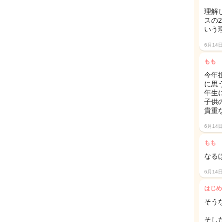
理解
スの
いう
6月14
もも
今年
に思
年生
子供
貴重
6月14
もも
なる
6月14
はじめ
そう
そし