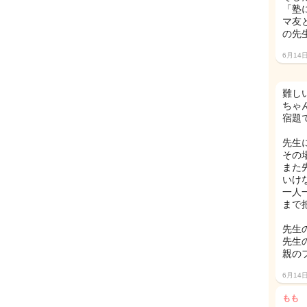
「塾
マ友
の先
6月14
難し
ちゃ
宿題
先生
その
また
いけ
一人
まで
先生
先生
親の
6月14
もも