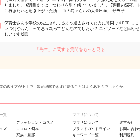
りました。 6週目までは、つわりを酷く感じていました。 7週目の深夜、
に行きたいと起き上がった所、 血の海ぐらいの大量出血。 サラサ…
保育士さんや学校の先生されてる方や過去されてた方に質問です🙋🏻‍♀️ ま
いつ何やねん…って思う親ってどんなのでしたか？ エピソードなど聞かせ
しいです🙌🏻
「先生」に関する質問をもっと見る
業の教え方が下手で、娘が理解できずに帰ることはよくあるのでしょうか。
一覧
ママリについて
ファッション・コスメ
ママリについて
運営会社
ッズ
ココロ・悩み
ブランドガイドライン
お問い合わ
家族・旦那
キーワード一覧
利用規約