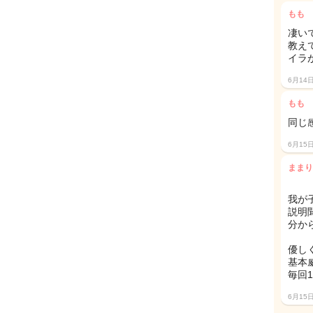
もも
凄いで
教え
イラ
6月14
もも
同じ感
6月15
ままり
我が
説明
分か
優し
基本
毎回
6月15