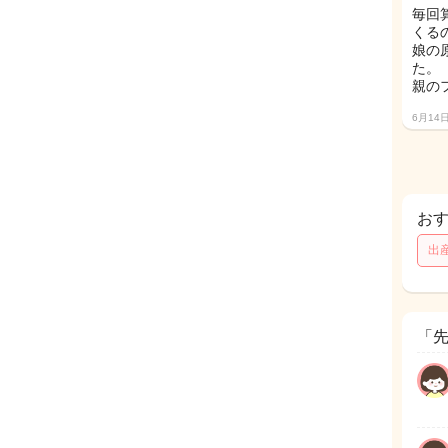
毎回
くる
娘の
た。
親の
6月14
お
出
「