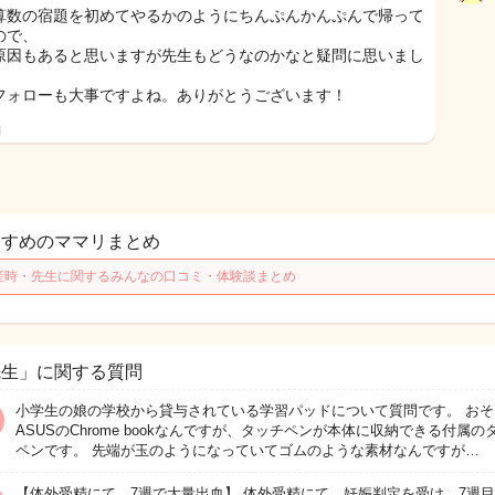
算数の宿題を初めてやるかのようにちんぷんかんぷんで帰って
ので、
原因もあると思いますが先生もどうなのかなと疑問に思いまし
フォローも大事ですよね。ありがとうございます！
日
すすめのママリまとめ
産時・先生に関するみんなの口コミ・体験談まとめ
先生」に関する質問
小学生の娘の学校から貸与されている学習パッドについて質問です。 おそ
ASUSのChrome bookなんですが、タッチペンが本体に収納できる付属の
ペンです。 先端が玉のようになっていてゴムのような素材なんですが…
【体外受精にて、7週で大量出血】 体外受精にて、妊娠判定を受け、7週