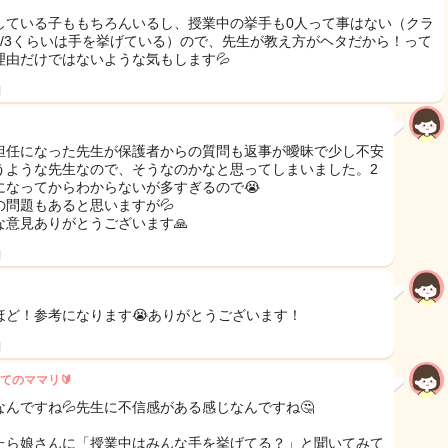
している子ももちろんいるし、授業中の挙手も0人って事はない（クラ
2/3くらいは手を挙げている）ので、先生が教え方がヘタだから！って
理由だけではないような気もします💦
日
担任になった先生が保護者からの質問も返事が曖昧で少し不安
うような先生なので、そうなのかなと思ってしまいました。2
になってからわからないが多すぎるので😭
の問題もあると思いますが💦
な意見ありがとうございます🙏
日
ほど！参考になります😭ありがとうございます！
日
てのママリ🔰
なんですね💦先生に不信感がある感じなんですね🤔
たら娘さんに「授業中はみんな手を挙げてる？」と聞いてみて