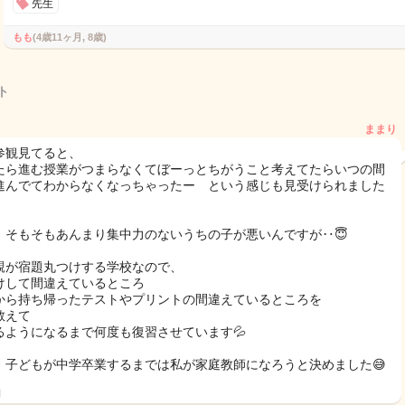
先生
もも
(4歳11ヶ月, 8歳)
ト
ままり
参観見てると、
たら進む授業がつまらなくてぼーっとちがうこと考えてたらいつの間
進んでてわからなくなっちゃったー という感じも見受けられました
、そもそもあんまり集中力のないうちの子が悪いんですが‥😇
親が宿題丸つけする学校なので、
けして間違えているところ
から持ち帰ったテストやプリントの間違えているところを
教えて
るようになるまで何度も復習させています💦
、子どもが中学卒業するまでは私が家庭教師になろうと決めました😅
日