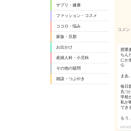
サプリ・健康
ファッション・コスメ
ココロ・悩み
コメン
家族・旦那
お出かけ
授業
ちん
産婦人科・小児科
にか
💦
その他の疑問
まあ
雑談・つぶやき
毎日
丸つ
学校
私が
でき
もう
6月14