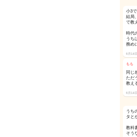
小3
結局
で教
時代
うち
務め
6月14
もも
同じ
ただ
教え
6月14
うち
タと
教科
そう