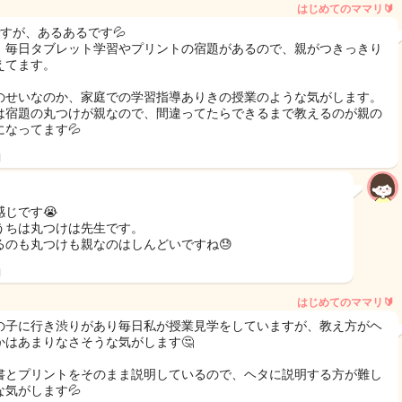
はじめてのママリ🔰
ですが、あるあるです💦
、毎日タブレット学習やプリントの宿題があるので、親がつきっきり
えてます。
のせいなのか、家庭での学習指導ありきの授業のような気がします。
は宿題の丸つけが親なので、間違ってたらできるまで教えるのが親の
になってます💦
日
感じです😭
うちは丸つけは先生です。
るのも丸つけも親なのはしんどいですね😓
日
はじめてのママリ🔰
の子に行き渋りがあり毎日私が授業見学をしていますが、教え方がヘ
かはあまりなさそうな気がします🤔
書とプリントをそのまま説明しているので、ヘタに説明する方が難し
な気がします💦