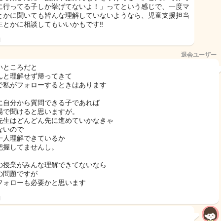
に行ってる子しか挙げてないよ！」ってという感じで、一度マ
とかに聞いても皆んな理解していないようなら、児童支援担当
生とかに相談してもいいかもです‼︎
日
退会ユーザー
いところだと
んと理解せず帰ってきて
で私がフォローするときはあります
に自分から質問できる子であれば
場で聞けると思いますが。
先生はどんどん先に進めていかなきゃ
ないので
一人理解できているか
把握してませんし。
の授業がみんな理解できてないなら
の問題ですが
フォローも必要かと思います
日