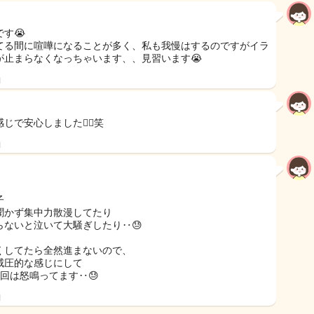
す😭
てる間に喧嘩になることが多く、私も我慢はするのですがイラ
が止まらなくなっちゃいます、、見習います😭
日
じで安心しました😮‍💨笑
日
子
聞かず集中力散漫してたり
らないと泣いて大騒ぎしたり‥😓
くしてたら全然進まないので、
威圧的な感じにして
1回は怒鳴ってます‥😓
日