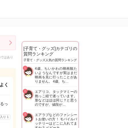
[子育て・グッズ]カテゴリの
質問ランキング
のではあり
子育て・グッズ人気の質問ランキング
1
4歳、ちいかわの映画観た
いようなんですが実はまだ
映画を見に行ったことがあ
りません。 4歳、ち…
よく
2
エアリコ、タックマミーの
抱っこ紐で迷っています。
形などはほほ同じ？と思う
るっ
のですが、値段が…
3
エアラブなどのファンシー
に入り
1
トお使いの方！ モバイルバ
ッテリーはどこに入れてま
すか？ ベビーカ…