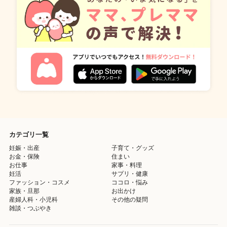
カテゴリ一覧
妊娠・出産
子育て・グッズ
お金・保険
住まい
お仕事
家事・料理
妊活
サプリ・健康
ファッション・コスメ
ココロ・悩み
家族・旦那
お出かけ
産婦人科・小児科
その他の疑問
雑談・つぶやき