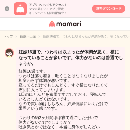
アプリでいつでもアクセス！
無料ダウンロード
ママに嬉しい！アプリ限定
キャンペーンも随時配信中！
女性専用匿名QA
アプリ・情報サ
トップ
妊娠・出産
妊娠16週で、つわりは収まったが体調が悪く、横になって
イト
妊娠16週で、つわりは収まったが体調が悪く、横に
なっていることが多いです。体力がないのは普通でし
ょうか。
妊娠16週です。
つわりは落ち着き、吐くことはなくなりましたが
相変わらず体調が悪いです。
座ってるだけでもしんどく、すぐ横になりたくて
布団に入ってしまいます。
1日のほとんどを布団ですごしており、寝転んで
いるとしんどくはないです。
なので買い物はもちろん、妊婦健診にいくだけで
限界という感じです。
つわりの約2ヶ月間ほぼ寝て過ごしたせいで
体力がないだけでしょうか？
吐き気とかではなく、本当に身体がしんどい