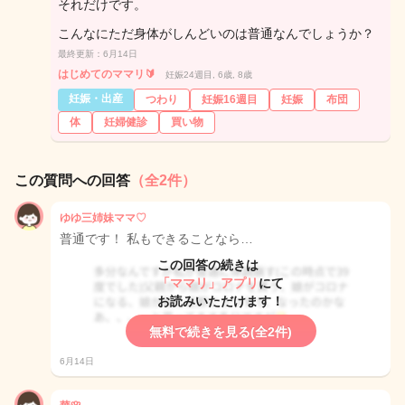
それだけです。
こんなにただ身体がしんどいのは普通なんでしょうか？
最終更新：6月14日
はじめてのママリ🔰
妊娠24週目, 6歳, 8歳
妊娠・出産
つわり
妊娠16週目
妊娠
布団
体
妊婦健診
買い物
この質問への回答
（全2件）
ゆゆ三姉妹ママ♡
普通です！ 私もできることなら…
この回答の続きは
「ママリ」アプリ
にて
お読みいただけます！
無料で続きを見る(全2件)
6月14日