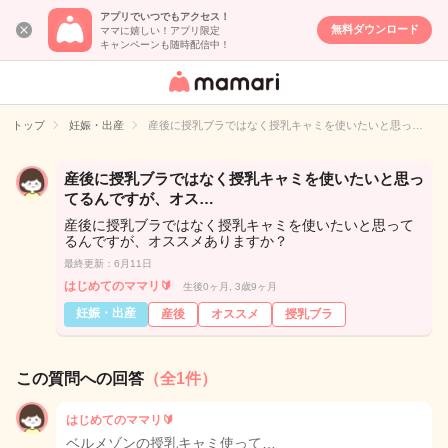
アプリでいつでもアクセス！
無料ダウンロード
ママに嬉しい！アプリ限定
キャンペーンも随時配信中！
女性専用匿名QA
アプリ・情報サ
トップ
妊娠・出産
産後に授乳ブラではなく授乳キャミを使いたいと思っ…
イト
産後に授乳ブラではなく授乳キャミを使いたいと思っ
てるんですが、オス…
産後に授乳ブラではなく授乳キャミを使いたいと思って
るんですが、オススメありますか？
最終更新：6月11日
はじめてのママリ🔰
生後0ヶ月, 3歳9ヶ月
妊娠・出産
産後
オススメ
授乳ブラ
この質問への回答
（全1件）
はじめてのママリ🔰
ベルメゾンの授乳キャミ使って…