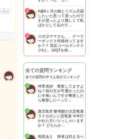
すか？ ベビーカ…
4
4歳8ヶ月の娘とリズム天国
に入り
したいと思って買ったので
すが思ったより難しくて私
ばかりしてるので…
5
スポ少ママさん、、クーラ
ーボックス何個持ってます
か？？ 現在コールマンテイ
ク6と、16QTを持…
全ての質問ランキング
全ての質問の中で人気のランキング
1
仲里依紗 整形してますよ
ね？前の方が可愛かったの
に今怖いんですが整形した
ら整形したーって…
2
鹿児島市 黎明館の大恐竜展
ライカのシン恐竜展 今年行
かれた方いらっしゃいます
か？ どちらか…
3
地震あと 帰省は控えるべ