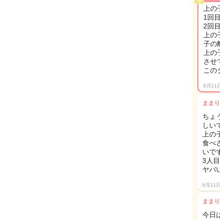
上の
1回目
2回
上の
子の
上の
させ
この
6月11
ままり
ちょ
しいで
上の
食べ
いですよ
3人
ヤバ
6月11
ままり
今日