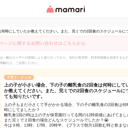
女性専用匿名QAアプ
リ・情報サイト
は何時にしていたか教えてください。また、完ミでの2回食のスケジュールに
は一般のユーザーの投稿により成り立っており、当社が医学的・科学的根拠を担保するも
理解の上、ご活用ください。
子育て・グッズ
上の子が小さい場合、下の子の離乳食の2回食は何時にして
か教えてください。また、完ミでの2回食のスケジュールに
ても知りたいです。
上の子もまだ小さくて手がかかる場合、下の子の離乳食の2回食は何
時にしてましたか？
離乳食1回の時は上の子が保育園行ってる間の12時前後にあげてまし
また完ミで２回食の場合どんなスケジュールでしたか？😭
今は９時、13時、17時、20時半、 (プラスで朝方1回飲む時と飲まな