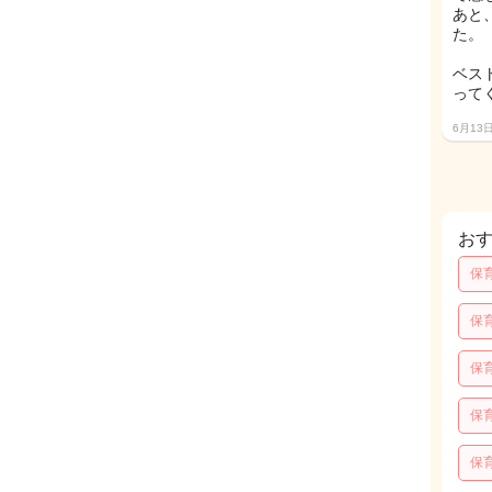
あと
た。
ベス
って
6月13
お
保
保
保
保
保