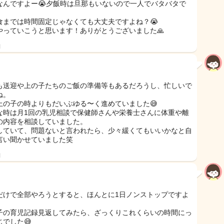
なんですよー😭夕飯時は旦那もいないので一人でバタバタで
食までは時間固定じゃなくても大丈夫ですよね？😭
やっていこうと思います！ありがとうございました🙏
日
も送迎や上の子たちのご飯の準備等もあるだろうし、忙しいで
ね。
上の子の時よりもだいぶゆる〜く進めていました😅
な時は月1回の乳児相談で保健師さんや栄養士さんに体重や離
の内容を相談していました。
していて、問題ないと言われたら、少々緩くてもいいかなと自
言い聞かせていました笑
日
だけで全部やろうとすると、ほんとに1日ノンストップですよ
子の育児記録見返してみたら、ざっくりこれくらいの時間にっ
じでした😅