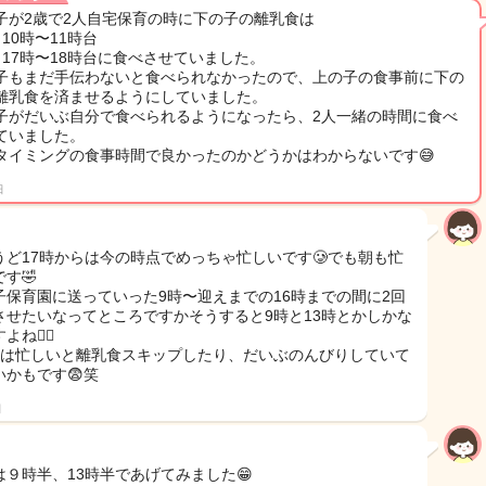
子が2歳で2人自宅保育の時に下の子の離乳食は
10時〜11時台
目17時〜18時台に食べさせていました。
子もまだ手伝わないと食べられなかったので、上の子の食事前に下の
離乳食を済ませるようにしていました。
子がだいぶ自分で食べられるようになったら、2人一緒の時間に食べ
ていました。
タイミングの食事時間で良かったのかどうかはわからないです😅
日
うど17時からは今の時点でめっちゃ忙しいです🥲でも朝も忙
す🤣
子保育園に送っていった9時〜迎えまでの16時までの間に2回
させたいなってところですかそうすると9時と13時とかしかな
ね🙂‍↕️
目は忙しいと離乳食スキップしたり、だいぶのんびりしていて
いかもです😨笑
日
は９時半、13時半であげてみました😁