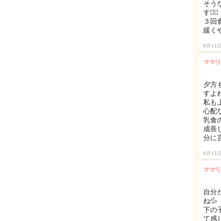
そう
す😮‍💨
３回
緩く
6月11
ママリ
夕方
すよ
私も
心配
乳食
成長
分に
6月11
ママリ
自分
ね💦
下の
て感