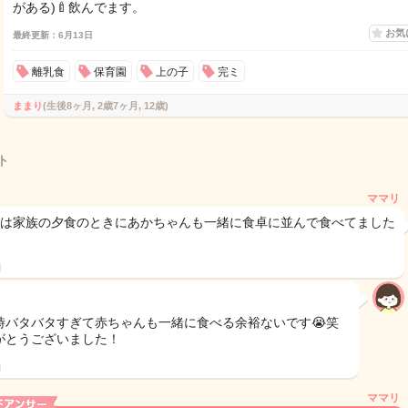
がある)🍼飲んでます。
お気
最終更新：6月13日
離乳食
保育園
上の子
完ミ
ままり
(生後8ヶ月, 2歳7ヶ月, 12歳)
ト
ママリ
目は家族の夕食のときにあかちゃんも一緒に食卓に並んで食べてました
日
時バタバタすぎて赤ちゃんも一緒に食べる余裕ないです😭笑
がとうございました！
日
ママリ