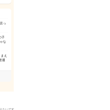
言っ
の子
じゃな
…
 まえ
普通
りたいです。