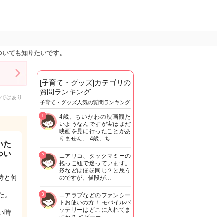
ついても知りたいです。
[子育て・グッズ]カテゴリの
質問ランキング
のではあり
子育て・グッズ人気の質問ランキング
1
4歳、ちいかわの映画観た
いようなんですが実はまだ
映画を見に行ったことがあ
りません。 4歳、ち…
いた
つい
2
エアリコ、タックマミーの
抱っこ紐で迷っています。
形などはほほ同じ？と思う
時と何
のですが、値段が…
た。
3
エアラブなどのファンシー
トお使いの方！ モバイルバ
ッテリーはどこに入れてま
い時