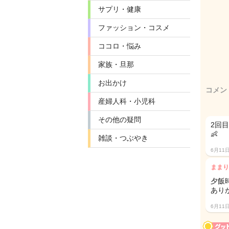
サプリ・健康
ファッション・コスメ
ココロ・悩み
家族・旦那
お出かけ
コメン
産婦人科・小児科
その他の疑問
2回
👶
雑談・つぶやき
6月11
ままり
夕飯
あり
6月11