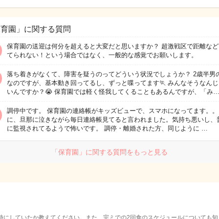
保育園」に関する質問
保育園の送迎は何分を超えると大変だと思いますか？ 超激戦区で距離など
てられない！という場合ではなく、一般的な感覚でお願いします。
落ち着きがなくて、障害を疑うのってどういう状況でしょうか？ 2歳半男
なのですが、基本動き回ってるし、ずっと喋ってます🏃 みんなそうなん
いんですか？😭 保育園では軽く怪我してくることもあるんですが、「み
調停中です。 保育園の連絡帳がキッズビューで、スマホになってます。。
に、旦那に泣きながら毎日連絡帳見てると言われました。気持ち悪いし、
に監視されてるようで怖いです。 調停・離婚された方、同じように …
「保育園」に関する質問をもっと見る
時にしていたか教えてください。また、完ミでの2回食のスケジュールについても知