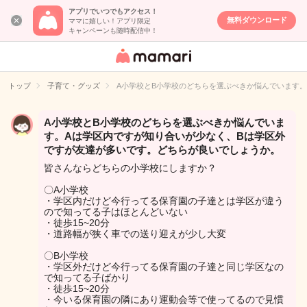
アプリでいつでもアクセス！
無料ダウンロード
ママに嬉しい！アプリ限定
キャンペーンも随時配信中！
女性専用匿名QA
アプリ・情報サ
トップ
子育て・グッズ
A小学校とB小学校のどちらを選ぶべきか悩んでいます
イト
A小学校とB小学校のどちらを選ぶべきか悩んでいま
す。Aは学区内ですが知り合いが少なく、Bは学区外
ですが友達が多いです。どちらが良いでしょうか。
皆さんならどちらの小学校にしますか？
〇A小学校
・学区内だけど今行ってる保育園の子達とは学区が違う
ので知ってる子はほとんどいない
・徒歩15~20分
・道路幅が狭く車での送り迎えが少し大変
〇B小学校
・学区外だけど今行ってる保育園の子達と同じ学区なの
で知ってる子ばかり
・徒歩15~20分
・今いる保育園の隣にあり運動会等で使ってるので見慣