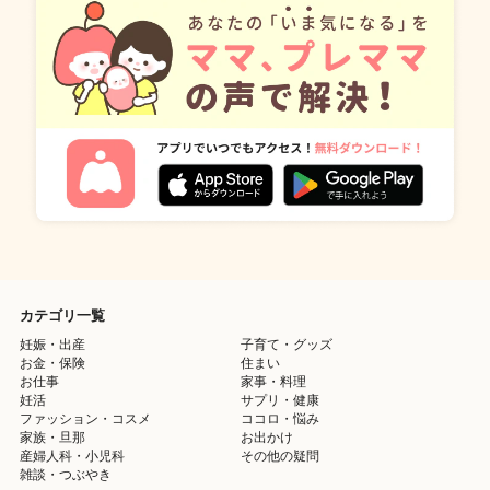
カテゴリ一覧
妊娠・出産
子育て・グッズ
お金・保険
住まい
お仕事
家事・料理
妊活
サプリ・健康
ファッション・コスメ
ココロ・悩み
家族・旦那
お出かけ
産婦人科・小児科
その他の疑問
雑談・つぶやき