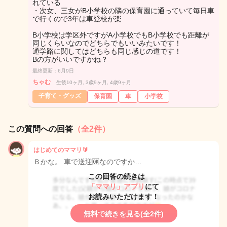
れている
・次女、三女がB小学校の隣の保育園に通っていて毎日車
で行くので3年は車登校が楽
B小学校は学区外ですがA小学校でもB小学校でも距離が
同じくらいなのでどちらでもいいみたいです！
通学路に関してはどちらも同じ感じの道です！
Bの方がいいですかね？
最終更新：6月9日
ちゃむ
生後10ヶ月, 3歳9ヶ月, 4歳9ヶ月
子育て・グッズ
保育園
車
小学校
この質問への回答
（全2件）
はじめてのママリ🔰
Ｂかな。 車で送迎🆗なのですか…
この回答の続きは
「ママリ」アプリ
にて
お読みいただけます！
無料で続きを見る(全2件)