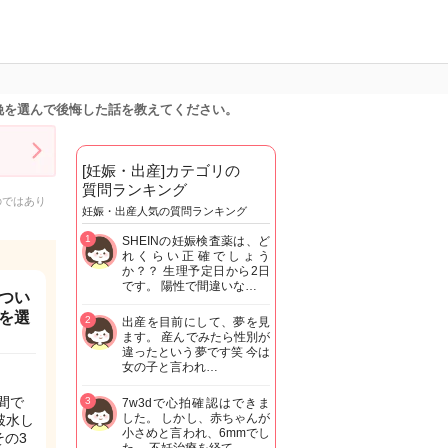
娩を選んで後悔した話を教えてください。
[妊娠・出産]カテゴリの
質問ランキング
のではあり
妊娠・出産人気の質問ランキング
1
SHEINの妊娠検査薬は、ど
れくらい正確でしょう
か？？ 生理予定日から2日
です。 陽性で間違いな…
つい
を選
2
出産を目前にして、夢を見
ます。 産んでみたら性別が
違ったという夢です笑 今は
女の子と言われ…
間で
3
7w3dで心拍確認はできま
した。 しかし、赤ちゃんが
破水し
小さめと言われ、6mmでし
の3