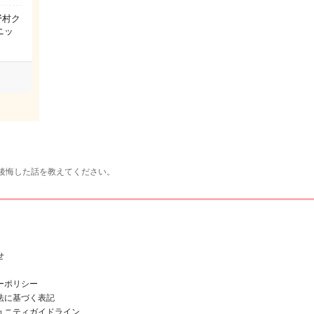
野村ク
ニッ
後悔した話を教えてください。
せ
ーポリシー
法に基づく表記
ュニティガイドライン