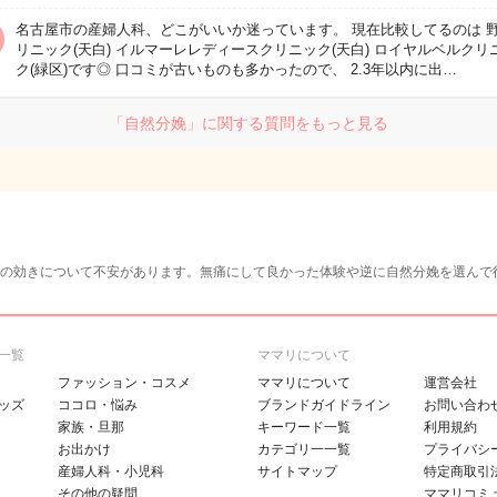
名古屋市の産婦人科、どこがいいか迷っています。 現在比較してるのは 
リニック(天白) イルマーレレディースクリニック(天白) ロイヤルベルクリ
ク(緑区)です◎ 口コミが古いものも多かったので、 2.3年以内に出…
「自然分娩」に関する質問をもっと見る
の効きについて不安があります。無痛にして良かった体験や逆に自然分娩を選んで
一覧
ママリについて
ファッション・コスメ
ママリについて
運営会社
ッズ
ココロ・悩み
ブランドガイドライン
お問い合わ
家族・旦那
キーワード一覧
利用規約
お出かけ
カテゴリ一一覧
プライバシ
産婦人科・小児科
サイトマップ
特定商取引
その他の疑問
ママリコミ