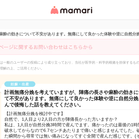
女性専用匿名QAアプ
リ・情報サイト
麻酔の効きについて不安があります。無痛にして良かった体験や逆に自然分
は一般のユーザーの投稿により成り立っており、当社が医学的・科学的根拠を担保するも
理解の上、ご活用ください。
妊娠・出産
計画無痛分娩を考えていますが、陣痛の長さや麻酔の効きに
て不安があります。無痛にして良かった体験や逆に自然分娩
んで後悔した話を教えてください。
【計画無痛分娩を検討中です】
自然で、1人目より2人目の方が陣痛長かった方いますか？
私は、1人目が自然分娩3時間で産んでます。痛かったのは最後の1時
破水してからなので6.7センチあたりまで痛いと感じませんでした。
た瞬間から尋常では無い痛みになってすぐ全開で産んだ感じです。(そ