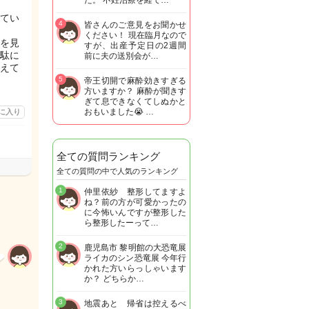
た。 不妊治療を経て…
てい
4
皆さんのご意見をお聞かせ
ください！ 現在臨月なので
Sを見
すが、出産予定日の2週間
駄に
前に夫の送別会が…
えて
5
帝王切開で麻酔効きすぎる
方いますか？ 麻酔が聞きす
ぎて息できなくてしぬかと
おもいました😭 …
に入り
全ての質問ランキング
全ての質問の中で人気のランキング
1
仲里依紗 整形してますよ
ね？前の方が可愛かったの
に今怖いんですが整形した
ら整形したーって…
2
鹿児島市 黎明館の大恐竜展
ライカのシン恐竜展 今年行
かれた方いらっしゃいます
か？ どちらか…
3
地震あと 帰省は控えるべ