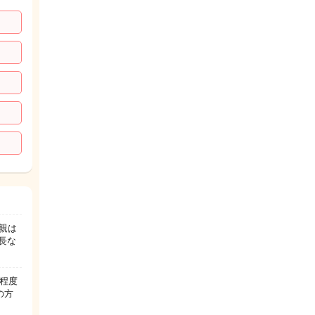
親は
長な
程度
の方