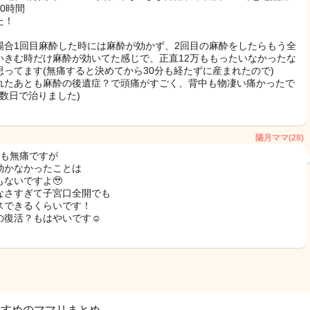
0時間
た！
場合1回目麻酔した時には麻酔が効かず、2回目の麻酔をしたらもう全
いきむ時だけ麻酔が効いてた感じで、正直12万ももったいなかったな
思ってます(無痛すると決めてから30分も経たずに産まれたので)
れたあとも麻酔の後遺症？で頭痛がすごく、背中も物凄い痛かったで
(数日で治りました)
陽月ママ(28)
とも無痛ですが
効かなかったことは
もないですよ🥹
なさすぎて子宮口全開でも
スできるくらいです！
の復活？もはやいです☺️
すすめのママリまとめ