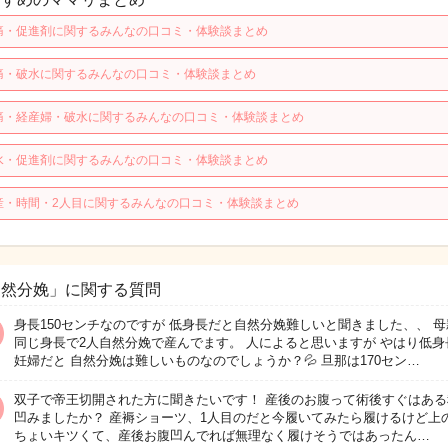
痛・促進剤に関するみんなの口コミ・体験談まとめ
痛・破水に関するみんなの口コミ・体験談まとめ
痛・経産婦・破水に関するみんなの口コミ・体験談まとめ
水・促進剤に関するみんなの口コミ・体験談まとめ
産・時間・2人目に関するみんなの口コミ・体験談まとめ
自然分娩」に関する質問
身長150センチなのですが 低身長だと自然分娩難しいと聞きました、、 母
同じ身長で2人自然分娩で産んでます。 人によると思いますが やはり低身
妊婦だと 自然分娩は難しいものなのでしょうか？💦 旦那は170セン…
双子で帝王切開された方に聞きたいです！ 産後のお腹って術後すぐはある
凹みましたか？ 産褥ショーツ、1人目のだと今履いてみたら履けるけど上
ちょいキツくて、産後お腹凹んでれば無理なく履けそうではあったん…