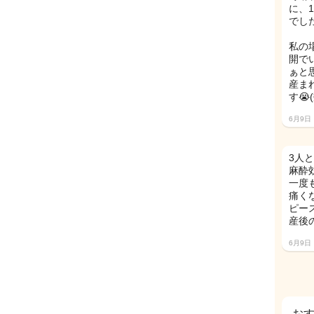
に、1
でし
私の
開で
ぁと
産ま
す😭
6月9日
3人
麻酔
一度
痛く
ピー
産後
6月9日
お