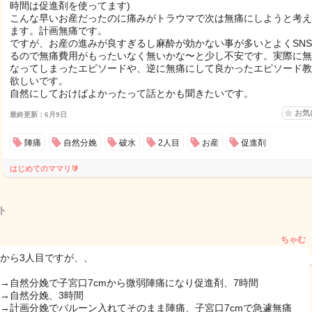
時間は促進剤を使ってます)
こんな早いお産だったのに痛みがトラウマで次は無痛にしようと考え
ます。計画無痛です。
ですが、お産の進みが良すぎるし麻酔が効かない事が多いとよくSN
るので無痛費用がもったいなく無いかな〜と少し不安です。実際に無
なってしまったエピソードや、逆に無痛にして良かったエピソード教
欲しいです。
自然にしておけばよかったって話とかも聞きたいです。
お気
最終更新：6月9日
陣痛
自然分娩
破水
2人目
お産
促進剤
はじめてのママリ🔰
ト
ちゃむ
目から3人目ですが、、
目→自然分娩で子宮口7cmから微弱陣痛になり促進剤、7時間
目→自然分娩、3時間
目→計画分娩でバルーン入れてそのまま陣痛、子宮口7cmで急遽無痛