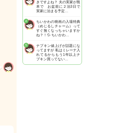
きですよね？ 夫の実家が熊
本で お盆前に２泊3日で
実家に泊まる予定…
4
ちいかわの映画の入場特典
（めじるしチャーム）って
すぐ無くなっちゃいますか
ね？！💦 ちいかわ…
5
ナプキン値上げが話題にな
ってますが 私はミレーナ入
れてるからもう1年以上ナ
プキン買ってない…