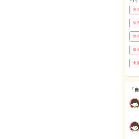
陣
陣
陣
破
出
「