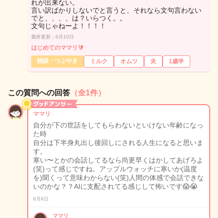
れが出来ない。
言い訳ばかりしないでと言うと、それなら文句言わない
でと、、、、は？いらつく。。
文句じゃねーよ！！！！
最終更新：6月10日
はじめてのママリ🔰
雑談・つぶやき
ミルク
オムツ
夫
1歳半
この質問への回答
（全1件）
ママリ
自分が下の世話をしてもらわないといけない年齢になっ
た時
自分は下半身丸出し後回しにされる人生になると思いま
す。
寒い〜とかの会話してるなら尚更早くはかしてあげろよ
(笑)って感じですね。アップルウォッチに寒いか(温度
を)聞くって意味わからない(笑)人間の体感で会話できな
いのかな？？AIに支配されてる感じして怖いです😱😭
6月8日
ママリ