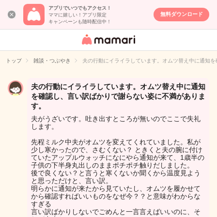
アプリでいつでもアクセス！
無料ダウンロード
ママに嬉しい！アプリ限定
キャンペーンも随時配信中！
女性専用匿名QA
アプリ・情報サ
トップ
雑談・つぶやき
夫の行動にイライラしています。オムツ替え中に通知を
イト
夫の行動にイライラしています。オムツ替え中に通知
を確認し、言い訳ばかりで謝らない姿に不満がありま
す。
夫がうざいです。吐き出すところが無いのでここで失礼
します。
先程ミルク中夫がオムツを変えてくれていました。私が
少し寒かったので、さむくない？ ときくと夫の腕に付け
ていたアップルウォッチになにやら通知が来て、1歳半の
子供の下半身丸出しのままポチポチ触りだしました。
後で良くない？と言うと寒くないか聞くから温度見よう
と思っただけと、言い訳。
明らかに通知が来たから見ていたし、オムツを履かせて
から確認すればいいものをなぜ今？？と意味がわからな
すぎる
言い訳ばかりしないでごめんと一言言えばいいのに、そ