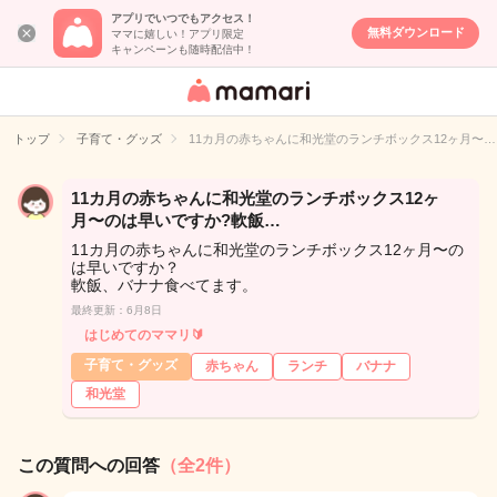
アプリでいつでもアクセス！
無料ダウンロード
ママに嬉しい！アプリ限定
キャンペーンも随時配信中！
女性専用匿名QA
アプリ・情報サ
トップ
子育て・グッズ
11カ月の赤ちゃんに和光堂のランチボックス12ヶ月〜…
イト
11カ月の赤ちゃんに和光堂のランチボックス12ヶ
月〜のは早いですか?軟飯…
11カ月の赤ちゃんに和光堂のランチボックス12ヶ月〜の
は早いですか？
軟飯、バナナ食べてます。
最終更新：6月8日
はじめてのママリ🔰
子育て・グッズ
赤ちゃん
ランチ
バナナ
和光堂
この質問への回答
（全2件）