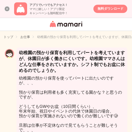
アプリでいつでもアクセス！
無料ダウンロード
ママに嬉しい！アプリ限定
キャンペーンも随時配信中！
女性専用匿名QA
アプリ・情報サ
トップ
お仕事
幼稚園の預かり保育を利用してパートを考えていますが、休園日
イト
幼稚園の預かり保育を利用してパートを考えています
が、休園日が多く働きにくいです。幼稚園ママさんは
どんな仕事をされていますか。シフト制でもお盆に休
めるのでしょうか。
幼稚園の預かり保育を使ってパートに出たいのです
が、、、
預かり保育は利用者も多く充実してる園かな？と思うの
ですが、
どうしてもGWやお盆（10日間くらい）、
年末年始、祝日やイベントの代休で休園日の場合、
預かり保育が実施されないので働くのが難しいです🥲
旦那は仕事が不定休なので見てもらうことが難しそう
で、、、