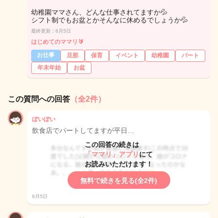
幼稚園ママさん、どんな仕事されてますか💦
シフト制でもお盆とかそんなに休めるでしょうか💦
最終更新：6月5日
はじめてのママリ🔰
お仕事
旦那
保育
イベント
幼稚園
パート
年末年始
お盆
この質問への回答
（全2件）
ぽいぽい
飲食店でパートしてますが平日…
この回答の続きは
「ママリ」アプリ
にて
お読みいただけます！
無料で続きを見る(全2件)
6月5日