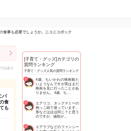
の食事も必要でしょうか。ニコニコボック
[子育て・グッズ]カテゴリの
質問ランキング
のではあり
子育て・グッズ人気の質問ランキング
1
4歳、ちいかわの映画観た
いようなんですが実はまだ
映画を見に行ったことがあ
りません。 4歳、ち…
にパ
の食
2
エアリコ、タックマミーの
ても
抱っこ紐で迷っています。
形などはほほ同じ？と思う
のですが、値段が…
3
エアラブなどのファンシー