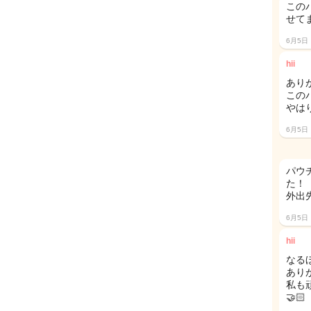
この
せて
6月5日
hii
あり
この
やは
6月5日
パウ
た！
外出
6月5日
hii
なるほ
あり
私も
🤝🏻