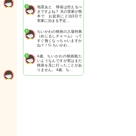
3
地震あと 帰省は控えるべ
きですよね？ 夫の実家が熊
本で お盆前に２泊3日で
実家に泊まる予定…
4
ちいかわの映画の入場特典
（めじるしチャーム）って
すぐ無くなっちゃいますか
ね？！💦 ちいかわ…
5
4歳、ちいかわの映画観た
いようなんですが実はまだ
映画を見に行ったことがあ
りません。 4歳、ち…