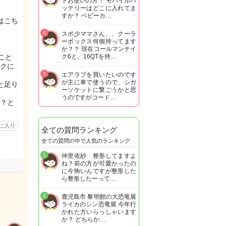
トお使いの方！ モバイルバ
ッテリーはどこに入れてま
すか？ ベビーカ…
はこち
4
スポ少ママさん、、クーラ
ーボックス何個持ってます
か？？ 現在コールマンテイ
こと
ク6と、16QTを持…
クに
5
エアラブを買いたいのです
が主に車で使うので、シガ
と足り
ーソケットに繋ごうかと思
うのですがコード…
？と
に入り
全ての質問ランキング
全ての質問の中で人気のランキング
1
仲里依紗 整形してますよ
ね？前の方が可愛かったの
に今怖いんですが整形した
ら整形したーって…
2
鹿児島市 黎明館の大恐竜展
ライカのシン恐竜展 今年行
かれた方いらっしゃいます
か？ どちらか…