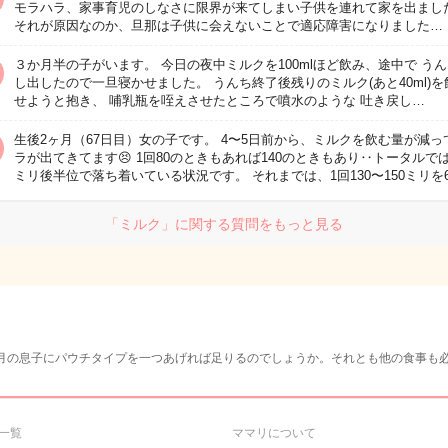
モラハラ、家事育児のしなさに限界が来てしまい子供を連れて家を出まし
それが原因なのか、旦那は子供に会えないことで適応障害になりました…
３か月半の子がいます。 今日の夜中ミルクを100mlほど飲み、途中で う
し出したので一旦寝かせました。 うんち終了後残りのミルク(あと40ml)を
せようと抱き、 哺乳瓶を咥えさせたところで噴水のような 吐き戻し…
生後2ヶ月（67日目）女の子です。 4〜5日前から、ミルクを飲む量が減っ
ラが出てきてます😣 1回80のときもあれば140のときもあり‥トータルでは
ミリ後半位で落ち着いている状況です。 それまでは、1回130〜150ミリを
「ミルク」に関する質問をもっと見る
月の息子にパウチタイプを一つあげれば足りるのでしょうか。それとも他の食事も
一覧
ママリについて