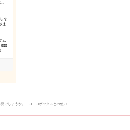
た。
んちを
飲ま
てム
800
6…
必要でしょうか。ニコニコボックスとの使い