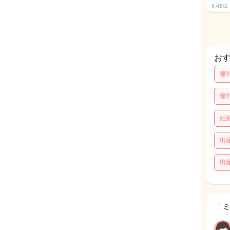
6月5日
お
離
離
妊
出
出
「