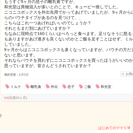
もうすぐ9ヶ月の息子の離乳食ですが、
和光堂は異物混入が多いとのことで、キューピー推しでした。
ニコニコボックスを外出先用でかってあげていましたが、9ヶ月から
らのパウチタイプがあるのを見つけて、、
こちらはこれ一つあげればいいのでしょうか？
それともまだ別にあげていますか？
ちなみに現時点で160くらいはぺろっと食べます。足りなそうに怒る
もありますがあげ過ぎも良くないのかとご飯を足すことはせず、ミル
していました。
9ヶ月からはニコニコボックスも多くなっていますが、パウチの方だ
ないと思います。
それならパウチを買わずにニコニコボックスを買ったほうがいいのか
思っていますが、皆さんどうされていますか？
お気
最終更新：6月5日
ミルク
離乳食
外出
息子
ご飯
和光堂
hii
(生後10ヶ月)
ト
はじめてのママリ🔰