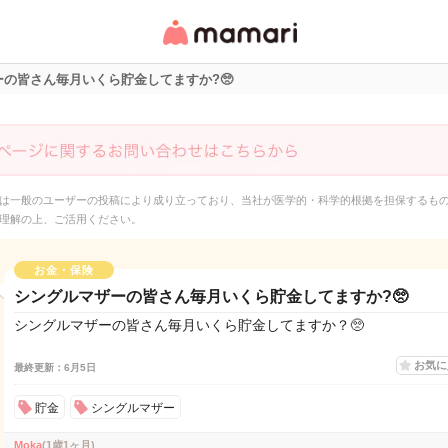
女性専用匿名QAアプ
リ・情報サイト
の皆さん毎月いくら貯金してますか?🥺
は一般のユーザーの投稿により成り立っており、当社が医学的・科学的根拠を担保するも
理解の上、ご活用ください。
お金・保険
シングルマザーの皆さん毎月いくら貯金してますか?🥺
シングルマザーの皆さん毎月いくら貯金してますか？🥺
お気
最終更新：6月5日
貯金
シングルマザー
Moka
(1歳1ヶ月)