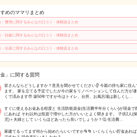
すすめのママリまとめ
金・費用に関するみんなの口コミ・体験談まとめ
金・妊娠に関するみんなの口コミ・体験談まとめ
金・出産に関するみんなの口コミ・体験談まとめ
貯金」に関する質問
皆さんならどうしますか？意見を聞かせてください👂 今親の持ち家に住ん
ます。 家を立てる予定でしたが今の家をリノベーションして住んだ方が凄
くで済みます🥹 築50年ですが今はトイレ、台所、お風呂場は新しくし…
すぐに使えるお金ある程度と 生活防衛資金(生活費半年分くらい)が現金で
にあれば それ以外は投資で増やした方がいいとよく聞きます。 子供2人(
児)＋夫婦として いくらほどあったら良いでしょうか？🤔 生活費…
家建てるってまず何から始めたらいいですか🌀🌀 いくらくらい貯金あれ
ですか？ 頭金支払いましたか？