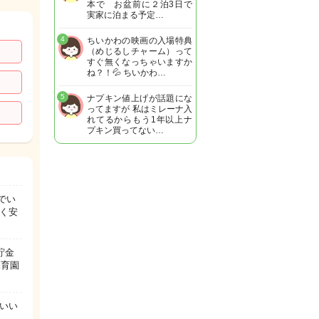
本で お盆前に２泊3日で
実家に泊まる予定…
4
ちいかわの映画の入場特典
（めじるしチャーム）って
すぐ無くなっちゃいますか
ね？！💦 ちいかわ…
5
ナプキン値上げが話題にな
ってますが 私はミレーナ入
れてるからもう1年以上ナ
プキン買ってない…
でい
く安
貯金
保育園
ばいい