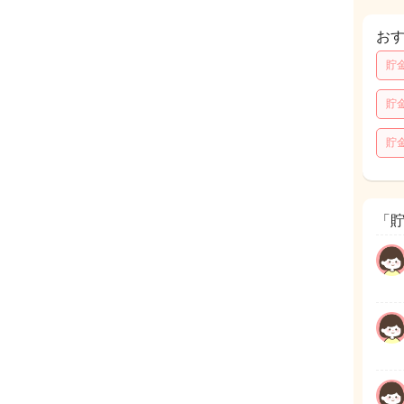
お
貯
貯
貯
「