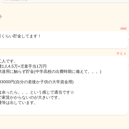
ト
nbd
5万くらい貯金してます！
マミィ
二人です。
1人4,5万+児童手当1万円
供達用に触らず貯金(中学高校の出費時期に備えて。。。)
A33000円(自分の老後か子供の大学資金用)
は余ったら。。。という感じで適当です☆
で家賃かからないのが大きいです。
費等は出しています。