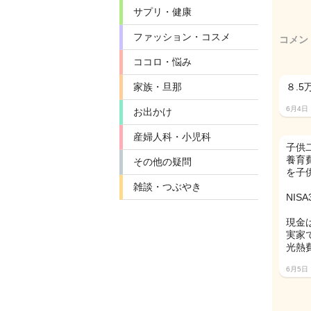
サプリ・健康
ファッション・コスメ
コメン
ココロ・悩み
家族・旦那
８.
6月4日
お出かけ
産婦人科・小児科
子供
養育費
その他の疑問
を子
雑談・つぶやき
NIS
現金
実家
光熱
6月5日