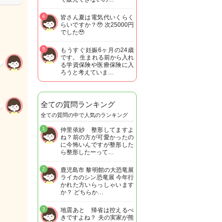
4
皆さん夏は電気代いくらく
らいですか？🥹 次25000円
でした🥹
5
もうすぐ妊娠6ヶ月の24歳
です。 生まれる前から入れ
る学資保険や医療保険に入
ろうと考えていま…
全ての質問ランキング
全ての質問の中で人気のランキング
1
仲里依紗 整形してますよ
ね？前の方が可愛かったの
に今怖いんですが整形した
ら整形したーって…
2
鹿児島市 黎明館の大恐竜展
ライカのシン恐竜展 今年行
かれた方いらっしゃいます
か？ どちらか…
3
地震あと 帰省は控えるべ
きですよね？ 夫の実家が熊