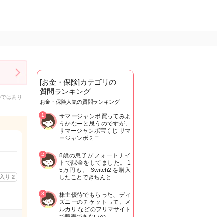
[お金・保険]カテゴリの
質問ランキング
のではあり
お金・保険人気の質問ランキング
1
サマージャンボ買ってみよ
うかなーと思うのですが、
サマージャンボ宝くじ サマ
ージャンボミニ…
2
8歳の息子がフォートナイ
トで課金をしてました。 1
5万円も。 Switch2を購入
に入り
2
したことできちんと…
3
株主優待でもらった、ディ
ズニーのチケットって、メ
ルカリ などのフリマサイト
で販売できないの…