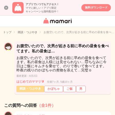
アプリでいつでもアクセス！
無料ダウンロード
ママに嬉しい！アプリ限定
キャンペーンも随時配信中！
女性専用匿名QA
アプリ・情報サ
トップ
雑談・つぶやき
お腹空いたので、次男が起きる前に早めの昼食を食べ…
イト
お腹空いたので、次男が起きる前に早めの昼食を食べ
てます。私の昼食は…
お腹空いたので、次男が起きる前に早めの昼食を食べて
ます。私の昼食は人様には見せられない…😇ちなみに今
日はご飯にキムチを乗せて、のりで巻いて食べてます。
昨夜の残りのかぼちゃの煮物を添えて…完璧☺️
最終更新：6月2日
はじめてのママリ🔰
生後7ヶ月, 5歳10ヶ月
雑談・つぶやき
かぼちゃ
ご飯
男
この質問への回答
（全1件）