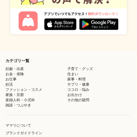
カテゴリ一覧
妊娠・出産
子育て・グッズ
お金・保険
住まい
お仕事
家事・料理
妊活
サプリ・健康
ファッション・コスメ
ココロ・悩み
家族・旦那
お出かけ
産婦人科・小児科
その他の疑問
雑談・つぶやき
ママリについて
ブランドガイドライン