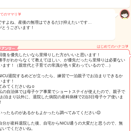
てのママリ🔰
ですよね、産後の無理はできるだけ抑えたいです…
がとうございます！
はじめてのハナコ🔰
回復を優先したいなら里帰りした方がいいと思います！
勝手がわからなくて教えてほしい、が優先だったら里帰りは必要ない
います！（親世代と子育ての常識が色々変わっているので…）
NICU退院するめどが立ったら、練習で一泊親子でお泊まりできるか
います！
てみてくださいね☺️
私の自治体では母子ケア事業でショートステイが使えたので、親子で
CUお泊まり以外に、退院した病院の産科病棟で2泊3日母子ケア使いま
！
いったものがあるかもよかったら調べてみてください😌
自分が産科退院した後、自宅からNICU通うの大変だと思うので、無
ないでくださいね。