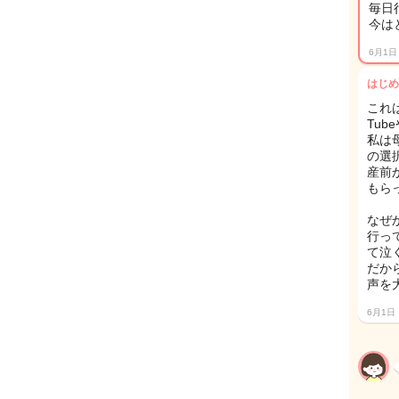
毎日
今は
6月1日
はじめ
これ
Tub
私は
の選
産前
もら
なぜ
行っ
て泣
だか
声を
6月1日