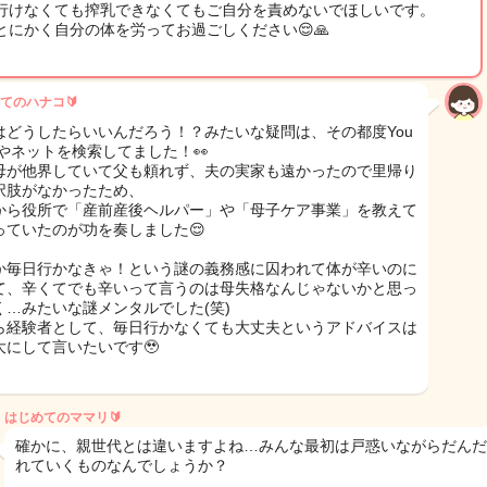
行けなくても搾乳できなくてもご自分を責めないでほしいです。
とにかく自分の体を労ってお過ごしください😌🙏
てのハナコ🔰
はどうしたらいいんだろう！？みたいな疑問は、その都度You
eやネットを検索してました！👀
母が他界していて父も頼れず、夫の実家も遠かったので里帰り
択肢がなかったため、
から役所で「産前産後ヘルパー」や「母子ケア事業」を教えて
っていたのが功を奏しました😌
か毎日行かなきゃ！という謎の義務感に囚われて体が辛いのに
て、辛くてでも辛いって言うのは母失格なんじゃないかと思っ
く…みたいな謎メンタルでした(笑)
ら経験者として、毎日行かなくても大丈夫というアドバイスは
大にして言いたいです🥹
はじめてのママリ🔰
確かに、親世代とは違いますよね…みんな最初は戸惑いながらだんだ
れていくものなんでしょうか？