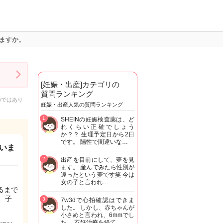
ますか。
[妊娠・出産]カテゴリの
質問ランキング
のではあり
妊娠・出産人気の質問ランキング
1
SHEINの妊娠検査薬は、ど
れくらい正確でしょう
か？？ 生理予定日から2日
です。 陽性で間違いな…
いま
2
出産を目前にして、夢を見
ます。 産んでみたら性別が
違ったという夢です笑 今は
女の子と言われ…
るまで
、子
3
7w3dで心拍確認はできま
した。 しかし、赤ちゃんが
小さめと言われ、6mmでし
た。 不妊治療を経て…