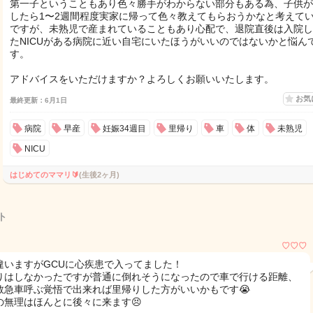
第一子ということもあり色々勝手がわからない部分もある為、子供が
したら1〜2週間程度実家に帰って色々教えてもらおうかなと考えて
ですが、未熟児で産まれていることもあり心配で、退院直後は入院し
たNICUがある病院に近い自宅にいたほうがいいのではないかと悩ん
す。
アドバイスをいただけますか？よろしくお願いいたします。
お気
最終更新：6月1日
病院
早産
妊娠34週目
里帰り
車
体
未熟児
NICU
はじめてのママリ🔰
(生後2ヶ月)
ト
♡♡♡
違いますがGCUに心疾患で入ってました！
りはしなかったですが普通に倒れそうになったので車で行ける距離、
救急車呼ぶ覚悟で出来れば里帰りした方がいいかもです😭
の無理はほんとに後々に来ます😣