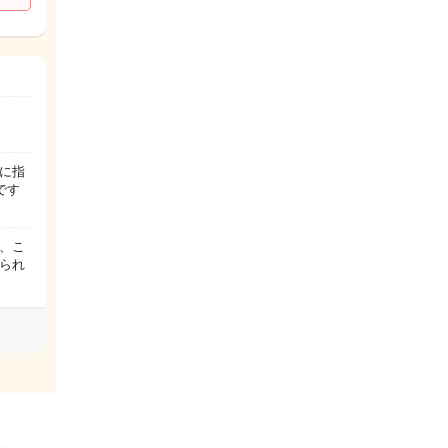
に指
です
、こ
られ