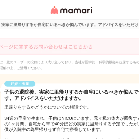
女性専用匿名QAアプ
リ・情報サイト
、実家に里帰りするか自宅にいるべきか悩んでいます。アドバイスをいただけ
は一般のユーザーの投稿により成り立っており、当社が医学的・科学的根拠を担保するも
理解の上、ご活用ください。
妊娠・出産
子供の退院後、実家に里帰りするか自宅にいるべきか悩んで
す。アドバイスをいただけますか。
里帰りをするかどうかについての相談です。
34週の早産で生まれ、子供はNICUにいます。元々私の体力が回復す
の1ヶ月間、自宅から車で40分ほどの実家に里帰りする予定でしたが
供が入院中の為里帰りせず自宅で療養しています。