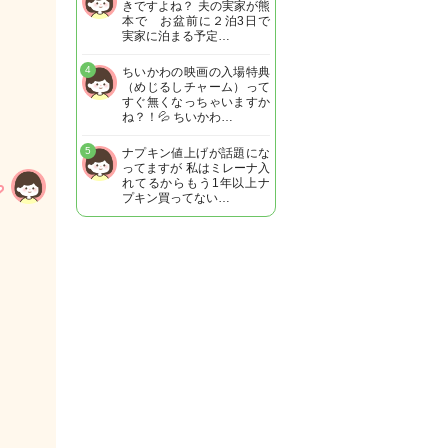
きですよね？ 夫の実家が熊
本で お盆前に２泊3日で
実家に泊まる予定…
4
ちいかわの映画の入場特典
（めじるしチャーム）って
すぐ無くなっちゃいますか
ね？！💦 ちいかわ…
5
ナプキン値上げが話題にな
ってますが 私はミレーナ入
れてるからもう1年以上ナ
プキン買ってない…