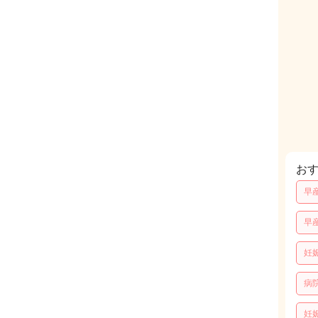
お
早
早
妊
病
妊