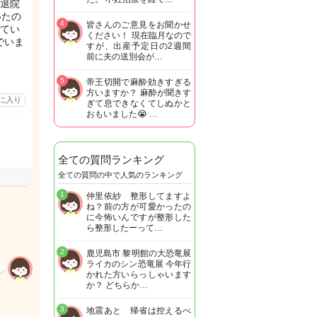
退院
いたの
4
皆さんのご意見をお聞かせ
てい
ください！ 現在臨月なので
でいま
すが、出産予定日の2週間
前に夫の送別会が…
5
帝王切開で麻酔効きすぎる
方いますか？ 麻酔が聞きす
に入り
ぎて息できなくてしぬかと
おもいました😭 …
全ての質問ランキング
全ての質問の中で人気のランキング
1
仲里依紗 整形してますよ
ね？前の方が可愛かったの
に今怖いんですが整形した
ら整形したーって…
2
鹿児島市 黎明館の大恐竜展
ライカのシン恐竜展 今年行
かれた方いらっしゃいます
か？ どちらか…
3
地震あと 帰省は控えるべ