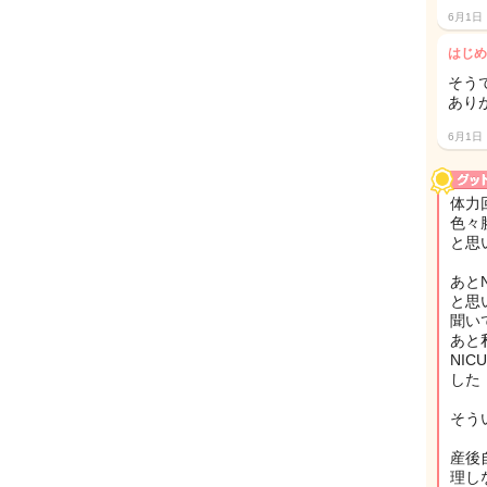
6月1日
はじめ
そう
あり
6月1日
体力
色々
と思
あと
と思
聞い
あと
NI
した
そう
産後
理し