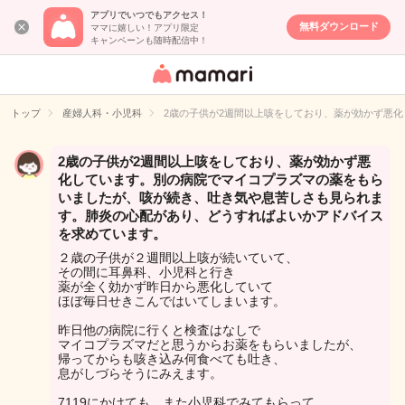
アプリでいつでもアクセス！
無料ダウンロード
ママに嬉しい！アプリ限定
キャンペーンも随時配信中！
女性専用匿名QA
アプリ・情報サ
トップ
産婦人科・小児科
2歳の子供が2週間以上咳をしており、薬が効かず悪
イト
2歳の子供が2週間以上咳をしており、薬が効かず悪
化しています。別の病院でマイコプラズマの薬をもら
いましたが、咳が続き、吐き気や息苦しさも見られま
す。肺炎の心配があり、どうすればよいかアドバイス
を求めています。
２歳の子供が２週間以上咳が続いていて、
その間に耳鼻科、小児科と行き
薬が全く効かず昨日から悪化していて
ほぼ毎日せきこんではいてしまいます。
昨日他の病院に行くと検査はなしで
マイコプラズマだと思うからお薬をもらいましたが、
帰ってからも咳き込み何食べても吐き、
息がしづらそうにみえます。
7119にかけても、また小児科でみてもらって