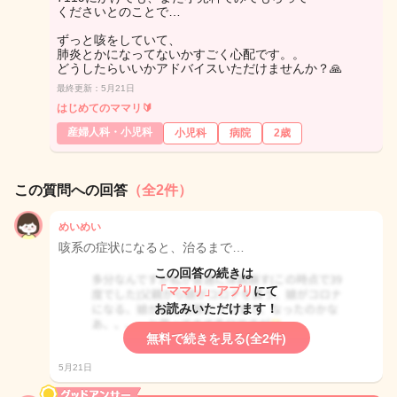
くださいとのことで…
ずっと咳をしていて、
肺炎とかになってないかすごく心配です。。
どうしたらいいかアドバイスいただけませんか？🙏
最終更新：5月21日
はじめてのママリ🔰
産婦人科・小児科
小児科
病院
2歳
この質問への回答
（全2件）
めいめい
咳系の症状になると、治るまで…
この回答の続きは
「ママリ」アプリ
にて
お読みいただけます！
無料で続きを見る(全2件)
5月21日