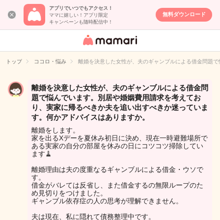
アプリでいつでもアクセス！
無料ダウンロード
ママに嬉しい！アプリ限定
キャンペーンも随時配信中！
女性専用匿名QA
アプリ・情報サ
トップ
ココロ・悩み
離婚を決意した女性が、夫のギャンブルによる借金問題で
イト
離婚を決意した女性が、夫のギャンブルによる借金問
題で悩んでいます。別居や婚姻費用請求を考えてお
り、実家に帰るべきか夫を追い出すべきか迷っていま
す。何かアドバイスはありますか。
離婚をします。
家を出るXデーを夏休み初日に決め、現在一時避難場所で
ある実家の自分の部屋を休みの日にコツコツ掃除してい
ます🧹
離婚理由は夫の度重なるギャンブルによる借金・ウソで
す。
借金がバレては反省し、また借金するの無限ループのた
め見切りをつけました。
ギャンブル依存症の人の思考が理解できません。
夫は現在、私に隠れて債務整理中です。