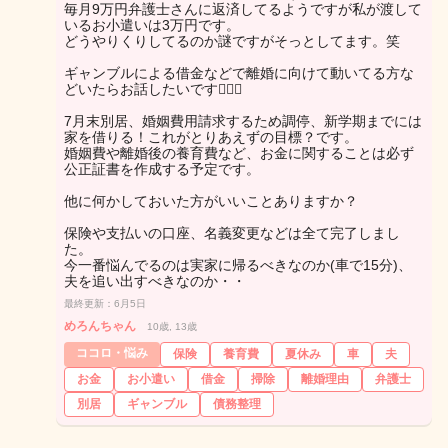
毎月9万円弁護士さんに返済してるようですが私が渡して
いるお小遣いは3万円です。
どうやりくりしてるのか謎ですがそっとしてます。笑
ギャンブルによる借金などで離婚に向けて動いてる方な
どいたらお話したいです🙋🏻‍♀️
7月末別居、婚姻費用請求するため調停、新学期までには
家を借りる！これがとりあえずの目標？です。
婚姻費や離婚後の養育費など、お金に関することは必ず
公正証書を作成する予定です。
他に何かしておいた方がいいことありますか？
保険や支払いの口座、名義変更などは全て完了しまし
た。
今一番悩んでるのは実家に帰るべきなのか(車で15分)、
夫を追い出すべきなのか・・
最終更新：6月5日
めろんちゃん
10歳, 13歳
ココロ・悩み
保険
養育費
夏休み
車
夫
お金
お小遣い
借金
掃除
離婚理由
弁護士
別居
ギャンブル
債務整理