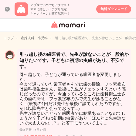
アプリでいつでもアクセス！
無料ダウンロード
ママに嬉しい！アプリ限定
キャンペーンも随時配信中！
女性専用匿名QA
アプリ・情報サ
トップ
産婦人科・小児科
引っ越し後の歯医者で、先生が診ないことが一般的か
イト
引っ越し後の歯医者で、先生が診ないことが一般的か
知りたいです。子どもに初期の虫歯があり、不安で
す。
引っ越しで、子どもが通っている歯医者を変更しまし
た。
今まで通っていた歯医者さんでは歯の掃除、フッ素塗布
は歯科衛生士さん、最後に先生がチェックするという感
じだったのですが、今通っているところは歯科衛生士さ
んの歯の掃除、フッ素塗布のみで先生が診ることがな
く...(最初の1回だけ先生が最後に診てくれたのですが、
それ以降先生と会っておらず...)
先生が診ないことって歯医者では結構あることなのでし
ょうか？子どもは初期の虫歯があり「ほんとに先生診な
いで大丈夫なの...？」と若干モヤついてます...
最終更新：5月17日