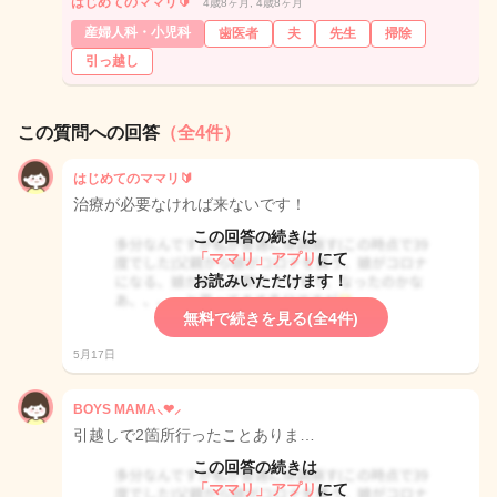
はじめてのママリ🔰
4歳8ヶ月, 4歳8ヶ月
産婦人科・小児科
歯医者
夫
先生
掃除
引っ越し
この質問への回答
（全4件）
はじめてのママリ🔰
治療が必要なければ来ないです！
この回答の続きは
「ママリ」アプリ
にて
お読みいただけます！
無料で続きを見る(全4件)
5月17日
BOYS MAMA⸜❤︎⸝‍
引越しで2箇所行ったことありま…
この回答の続きは
「ママリ」アプリ
にて