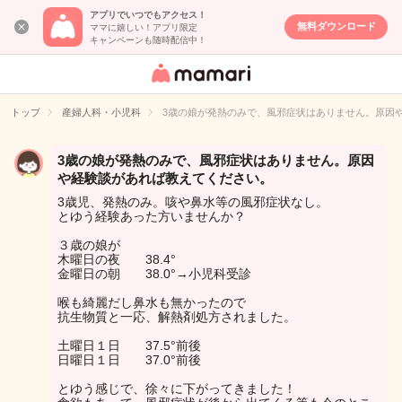
アプリでいつでもアクセス！
無料ダウンロード
ママに嬉しい！アプリ限定
キャンペーンも随時配信中！
女性専用匿名QA
アプリ・情報サ
トップ
産婦人科・小児科
3歳の娘が発熱のみで、風邪症状はありません。原因
イト
3歳の娘が発熱のみで、風邪症状はありません。原因
や経験談があれば教えてください。
3歳児、発熱のみ。咳や鼻水等の風邪症状なし。
とゆう経験あった方いませんか？
３歳の娘が
木曜日の夜 38.4°
金曜日の朝 38.0°→小児科受診
喉も綺麗だし鼻水も無かったので
抗生物質と一応、解熱剤処方されました。
土曜日１日 37.5°前後
日曜日１日 37.0°前後
とゆう感じで、徐々に下がってきました！