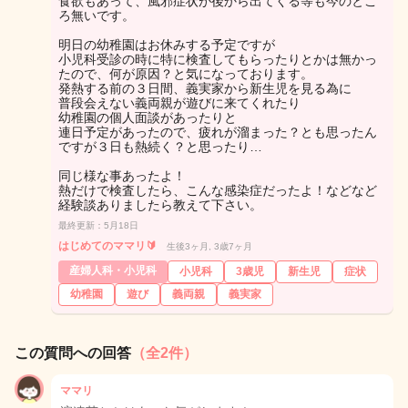
食欲もあって、風邪症状が後から出てくる等も今のとこ
ろ無いです。
明日の幼稚園はお休みする予定ですが
小児科受診の時に特に検査してもらったりとかは無かっ
たので、何が原因？と気になっております。
発熱する前の３日間、義実家から新生児を見る為に
普段会えない義両親が遊びに来てくれたり
幼稚園の個人面談があったりと
連日予定があったので、疲れが溜まった？とも思ったん
ですが３日も熱続く？と思ったり…
同じ様な事あったよ！
熱だけで検査したら、こんな感染症だったよ！などなど
経験談ありましたら教えて下さい。
最終更新：5月18日
はじめてのママリ🔰
生後3ヶ月, 3歳7ヶ月
産婦人科・小児科
小児科
3歳児
新生児
症状
幼稚園
遊び
義両親
義実家
この質問への回答
（全2件）
ママリ