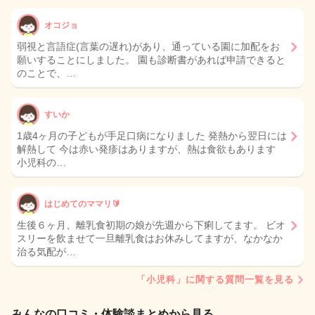
オコジョ
弱視と言語症(言葉の遅れ)があり、通っている園に加配をお
願いすることにしました。 園も診断書があれば申請できると
のことで、…
すいか
1歳4ヶ月の子どもが手足口病になりました 発熱から翌日には
解熱して 今は赤い発疹はありますが、熱は食欲もあります
小児科の…
はじめてのママリ🔰
生後６ヶ月、離乳食初期の娘が先週から下痢してます。 ビオ
スリーを飲ませて一旦離乳食はお休みしてますが、なかなか
治る気配が…
「小児科」に関する質問一覧を見る
みんなの口コミ・体験談まとめから見る