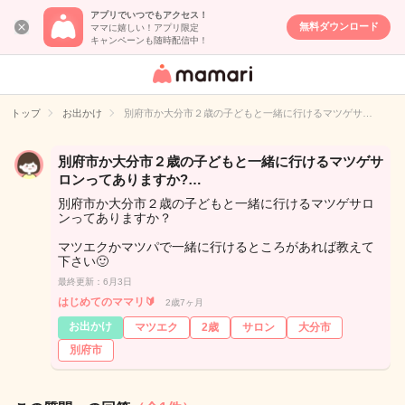
アプリでいつでもアクセス！
無料ダウンロード
ママに嬉しい！アプリ限定
キャンペーンも随時配信中！
女性専用匿名QA
アプリ・情報サ
トップ
お出かけ
別府市か大分市２歳の子どもと一緒に行けるマツゲサ…
イト
別府市か大分市２歳の子どもと一緒に行けるマツゲサ
ロンってありますか?…
別府市か大分市２歳の子どもと一緒に行けるマツゲサロ
ンってありますか？
マツエクかマツパで一緒に行けるところがあれば教えて
下さい🙂
最終更新：6月3日
はじめてのママリ🔰
2歳7ヶ月
お出かけ
マツエク
2歳
サロン
大分市
別府市