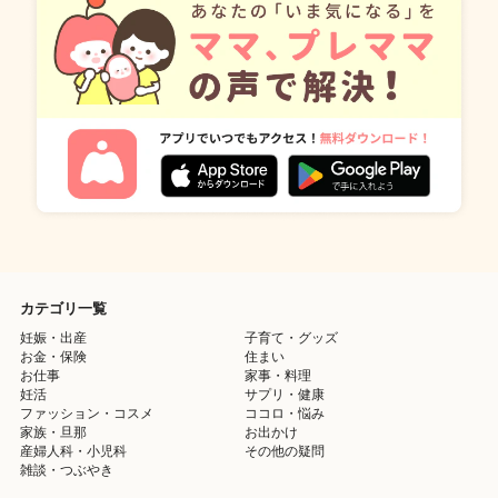
カテゴリ一覧
妊娠・出産
子育て・グッズ
お金・保険
住まい
お仕事
家事・料理
妊活
サプリ・健康
ファッション・コスメ
ココロ・悩み
家族・旦那
お出かけ
産婦人科・小児科
その他の疑問
雑談・つぶやき