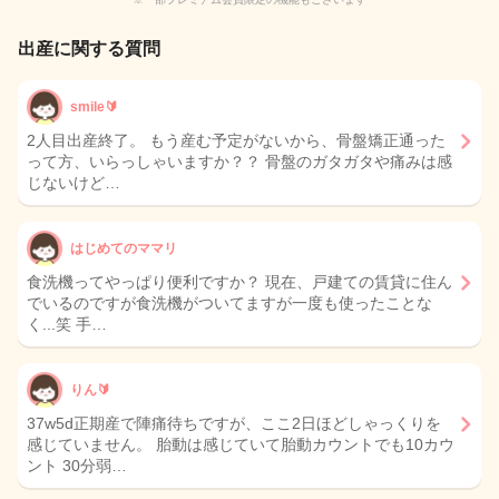
出産に関する質問
smile🔰
2人目出産終了。 もう産む予定がないから、骨盤矯正通った
って方、いらっしゃいますか？？ 骨盤のガタガタや痛みは感
じないけど…
はじめてのママリ
食洗機ってやっぱり便利ですか？ 現在、戸建ての賃貸に住ん
でいるのですが食洗機がついてますが一度も使ったことな
く...笑 手…
りん🔰
37w5d正期産で陣痛待ちですが、ここ2日ほどしゃっくりを
感じていません。 胎動は感じていて胎動カウントでも10カウ
ント 30分弱…