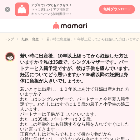
アプリでいつでもアクセス！
無料ダウンロード
ママに嬉しい！アプリ限定
キャンペーンも随時配信中！
女性専用匿名QA
アプリ・情報サ
トップ
妊娠・出産
若い時に出産後、10年以上経ってから妊娠した方はいます
イト
若い時に出産後、10年以上経ってから妊娠した方は
いますか？私は35歳で、シングルマザーです。パー
トナーと入籍予定ですが、彼は子供を望んでいます。
妊活についてどう思いますか？35歳以降の妊娠は身
体に負担が大きいでしょうか。
若いときに出産し、１０年以上あけて妊娠出産された方
いますか？
わたしはシングルマザーで、パートナーと今年夏入籍予
定です。わたしにはすでに１５歳の息子と小学生の娘二
人います。
パートナーは子供がほしいといいます。
わたしは35歳。パートナーは３２歳。
わたしの年齢的にも妊活するなら籍を入れてすぐにした
いと言ってきます‥
正直わたしはどちらでもよくて授かり物だから
自然に任せたいし、できないなら今のままでいいと思っ