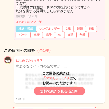
てます。
35歳以降の妊娠は、身体の負担的にどうですか？
気分を害する質問でしたらすみません
最終更新：5月11日
はじめてのママリ🔰
妊娠・出産
シングルマザー
2歳
妊娠
5歳
パート
出産
息子
体
妊活
年齢
この質問への回答
（全1件）
はじめてのママリ🔰
私じゃなくイトコの話ですが、…
この回答の続きは
「ママリ」アプリ
にて
お読みいただけます！
無料で続きを見る(全1件)
5月11日