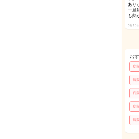
あり
一旦
も熱
5月10
お
病
病
病
病
病