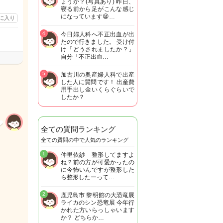
ょうか？(写真あり) 昨日、
寝る前から足がこんな感じ
になっています😫…
に入り
4
今日婦人科へ不正出血が出
たので行きました。 受け付
け「どうされましたか？」
自分「不正出血…
5
加古川の奥産婦人科で出産
した人に質問です！ 出産費
用手出し金いくらぐらいで
したか？
全ての質問ランキング
全ての質問の中で人気のランキング
1
仲里依紗 整形してますよ
ね？前の方が可愛かったの
に今怖いんですが整形した
ら整形したーって…
2
鹿児島市 黎明館の大恐竜展
ライカのシン恐竜展 今年行
かれた方いらっしゃいます
か？ どちらか…