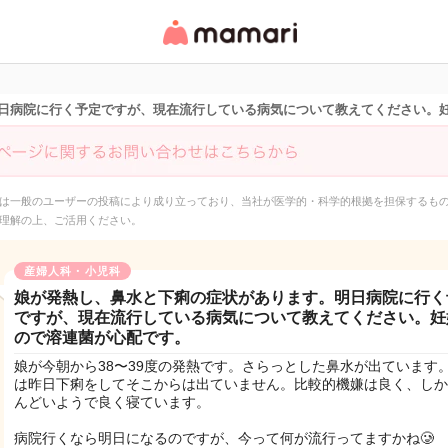
女性専用匿名QAアプ
リ・情報サイト
日病院に行く予定ですが、現在流行している病気について教えてください。
は一般のユーザーの投稿により成り立っており、当社が医学的・科学的根拠を担保するも
理解の上、ご活用ください。
産婦人科・小児科
娘が発熱し、鼻水と下痢の症状があります。明日病院に行く
ですが、現在流行している病気について教えてください。妊
ので溶連菌が心配です。
娘が今朝から38〜39度の発熱です。さらっとした鼻水が出ています
は昨日下痢をしてそこからは出ていません。比較的機嫌は良く、しか
んどいようで良く寝ています。
病院行くなら明日になるのですが、今って何が流行ってますかね🥲