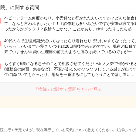
病院」に関する質問
ベビーアラーム何度かなり、小児科など行かれた方いますか？どんな検査
て、なんと言われましたか？！？誤作動も多いみたいですが実際👶寝てる
ったからかグッタリ？数秒うごかない ことがあり、ゆすったりしたら起…
40代の方で生理周期が短いくなったらり遅れたりで乱れやすくなったって
いらっしゃいますか😢？ いつもは28日前後で来るのですが、現在34日目
来ていません💦 鈍い生理痛の前兆のような痛みは続いているのですが一…
もうすぐ6歳になる息子のことで相談させてください💦 大人数で何かやる
(運動会の練習、集会など)、不安があるのかソワソワしている感じが出ま
生に隣にいてもらったり、場所を一番後ろにしてもらうことで落ち着い…
「病院」に関する質問をもっと見る
院に行く予定ですが、現在流行している病気について教えてください。妊婦なので