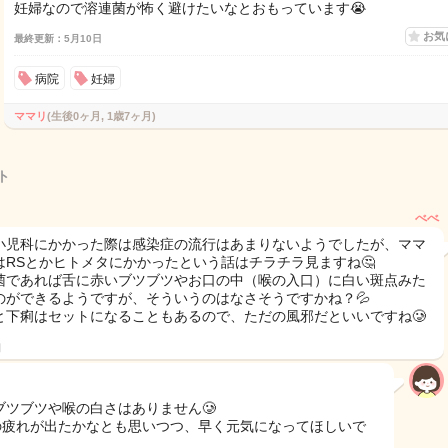
妊婦なので溶連菌が怖く避けたいなとおもっています😭
お気
最終更新：5月10日
病院
妊婦
ママリ
(生後0ヶ月, 1歳7ヶ月)
ト
べべ
小児科にかかった際は感染症の流行はあまりないようでしたが、ママ
はRSとかヒトメタにかかったという話はチラチラ見ますね🤔
菌であれば舌に赤いブツブツやお口の中（喉の入口）に白い斑点みた
のができるようですが、そういうのはなさそうですかね？💦
と下痢はセットになることもあるので、ただの風邪だといいですね🥲
日
ブツブツや喉の白さはありません🥲
の疲れが出たかなとも思いつつ、早く元気になってほしいで