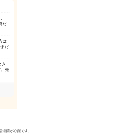
し
時だ
方は
でまだ
とき
す。先
溶連菌が心配です。