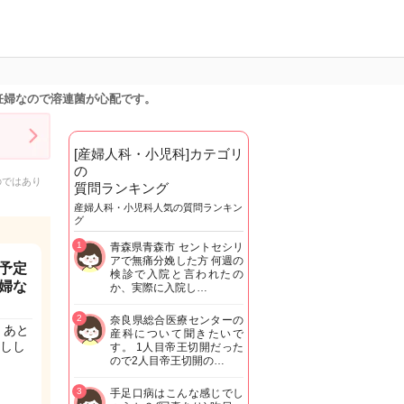
妊婦なので溶連菌が心配です。
[産婦人科・小児科]カテゴリ
の
のではあり
質問ランキング
産婦人科・小児科人気の質問ランキン
グ
1
青森県青森市 セントセシリ
アで無痛分娩した方 何週の
予定
検診で入院と言われたの
婦な
か、実際に入院し…
2
奈良県総合医療センターの
。あと
産科について聞きたいで
しし
す。 1人目帝王切開だった
ので2人目帝王切開の…
3
手足口病はこんな感じでし