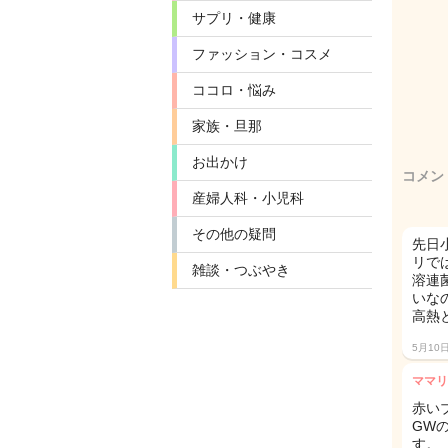
サプリ・健康
ファッション・コスメ
ココロ・悩み
家族・旦那
お出かけ
コメン
産婦人科・小児科
その他の疑問
先日
リで
雑談・つぶやき
溶連
いな
高熱
5月10
ママリ
赤い
GW
す。