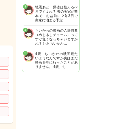
3
地震あと 帰省は控えるべ
きですよね？ 夫の実家が熊
本で お盆前に２泊3日で
実家に泊まる予定…
4
ちいかわの映画の入場特典
（めじるしチャーム）って
すぐ無くなっちゃいますか
ね？！💦 ちいかわ…
5
4歳、ちいかわの映画観た
いようなんですが実はまだ
映画を見に行ったことがあ
りません。 4歳、ち…