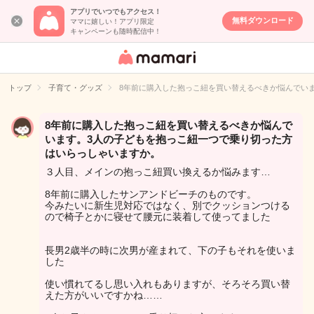
アプリでいつでもアクセス！
無料ダウンロード
ママに嬉しい！アプリ限定
キャンペーンも随時配信中！
女性専用匿名QA
アプリ・情報サ
トップ
子育て・グッズ
8年前に購入した抱っこ紐を買い替えるべきか悩んでい
イト
8年前に購入した抱っこ紐を買い替えるべきか悩んで
います。3人の子どもを抱っこ紐一つで乗り切った方
はいらっしゃいますか。
３人目、メインの抱っこ紐買い換えるか悩みます…
8年前に購入したサンアンドビーチのものです。
今みたいに新生児対応ではなく、別でクッションつける
ので椅子とかに寝せて腰元に装着して使ってました
長男2歳半の時に次男が産まれて、下の子もそれを使いま
した
使い慣れてるし思い入れもありますが、そろそろ買い替
えた方がいいですかね……