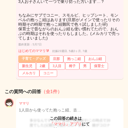
3人お子さんいて一つで乗り切った方います…？
ちなみにサブでコニー、スモルビ、ヒップシート、モン
ベルの抱っこ紐はあります(旦那がメインで使ったりその
時期その時期で抱っこ紐難民で色々試しました🤣)
保育士で昔ながらのおんぶ紐も使い慣れてたので、おん
ぶの時期はそれを使ったりもしました。(メルカリで売っ
てしまいました)
最終更新：5月7日
はじめてのママリ🔰
妊娠23週目, 5歳2ヶ月, 7歳
子育て・グッズ
旦那
抱っこ紐
おんぶ紐
新生児
2歳
3人目
椅子
男
保育士
メルカリ
コニー
この質問への回答
（全1件）
ママリ
1人目から使ってた抱っこ紐、古…
この回答の続きは
「ママリ」アプリ
にて