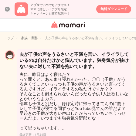
アプリでいつでもアクセス！
無料ダウンロード
ママに嬉しい！アプリ限定
キャンペーンも随時配信中！
女性専用匿名QA
アプリ・情報サ
トップ
家族・旦那
夫が子供の声をうるさいと不満を言い、イライラしているの
イト
夫が子供の声をうるさいと不満を言い、イライラして
いるのは自分だけかと悩んでいます。独身気分が抜け
ない夫に対して不満を抱いています。
夫に、昨日はよく寝れた？
って聞くと、あんまり寝れんかった。〇〇（子供）がう
るさくて…といっっつも子供の声がうるさいと言ってく
るんですけど、イライラするの私だけですか？？
そんなことも耐えられないんだったら子供1人は欲しいな
とかいうなよカス。
部屋も子供と別だし、ほぼ定時に帰ってきてんのに筋ト
レして子供が寝てる間ずっとYouTube見てんの誰だよ？
早起きの子供が大きい声出したからっていちいちうっせ
ーんだよ。いつまでも独身気分野郎だな！
って思っちゃいます。。
最終更新：4月24日