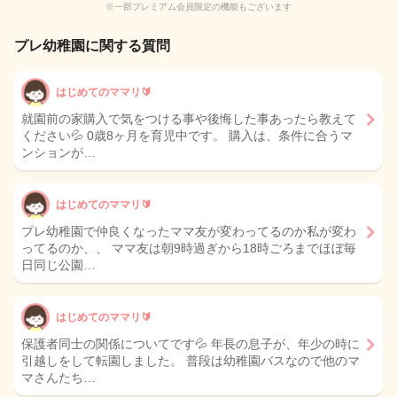
※一部プレミアム会員限定の機能もございます
プレ幼稚園に関する質問
はじめてのママリ🔰
就園前の家購入で気をつける事や後悔した事あったら教えて
ください💦 0歳8ヶ月を育児中です。 購入は、条件に合うマ
ンションが…
はじめてのママリ🔰
プレ幼稚園で仲良くなったママ友が変わってるのか私が変わ
ってるのか、、 ママ友は朝9時過ぎから18時ごろまでほぼ毎
日同じ公園…
はじめてのママリ🔰
保護者同士の関係についてです💦 年長の息子が、年少の時に
引越しをして転園しました。 普段は幼稚園バスなので他のマ
マさんたち…