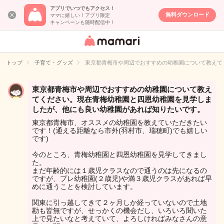
アプリでいつでもアクセス！
無料ダウンロード
ママに嬉しい！アプリ限定
キャンペーンも随時配信中！
女性専用匿名QA
アプリ・情報サ
トップ
子育て・グッズ
東京都青梅市や周辺でおすすめの幼稚園について教えて
イト
東京都青梅市や周辺でおすすめの幼稚園について教え
てください。現在青梅幼稚園と四恩幼稚園を見学しま
したが、他にも良い幼稚園があれば知りたいです。
東京都青梅市、オススメの幼稚園を教えていただきたい
です！(通える距離なら市外(羽村市、瑞穂町)でも嬉しい
です)
今のところ、青梅幼稚園と四恩幼稚園を見学してきまし
た。
まだ年齢的には１歳児クラスなので通うのは先になるの
ですが、プレ幼稚園(２歳児)や満３歳児クラスがあれば早
めに通うことを検討しています。
関東に引っ越してきて２ヶ月しか経っていないので土地
勘も皆無ですが、せっかくの機会だし、いろいろ聞いた
上で見たいなと考えていて、よろしければみなさんの意