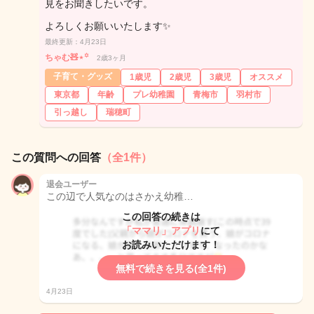
見をお聞きしたいです。
よろしくお願いいたします✨
最終更新：4月23日
ちゃむ🧸⋆꙳
2歳3ヶ月
子育て・グッズ
1歳児
2歳児
3歳児
オススメ
東京都
年齢
プレ幼稚園
青梅市
羽村市
引っ越し
瑞穂町
この質問への回答
（全1件）
退会ユーザー
この辺で人気なのはさかえ幼稚…
この回答の続きは
「ママリ」アプリ
にて
お読みいただけます！
無料で続きを見る(全1件)
4月23日